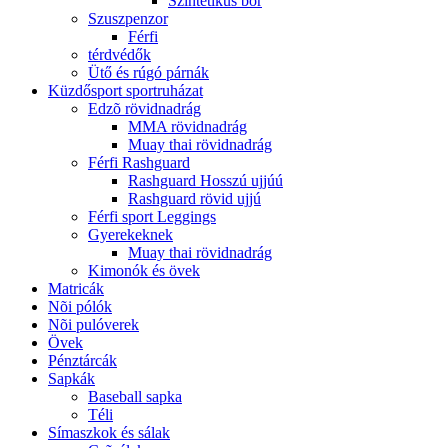
Szintetikus bõr
Szuszpenzor
Férfi
térdvédők
Ütő és rúgó párnák
Küzdősport sportruházat
Edzõ rövidnadrág
MMA rövidnadrág
Muay thai rövidnadrág
Férfi Rashguard
Rashguard Hosszú ujjúú
Rashguard rövid ujjú
Férfi sport Leggings
Gyerekeknek
Muay thai rövidnadrág
Kimonók és övek
Matricák
Nõi pólók
Nõi pulóverek
Övek
Pénztárcák
Sapkák
Baseball sapka
Téli
Símaszkok és sálak