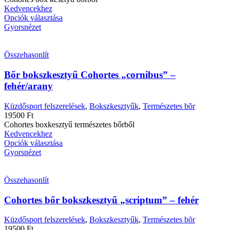
Kedvencekhez
Opciók választása
Gyorsnézet
Összehasonlít
Bőr bokszkesztyű Cohortes „cornibus” –
fehér/arany
Küzdősport felszerelések
,
Bokszkesztyűk
,
Természetes bõr
19500
Ft
Cohortes boxkesztyű természetes bőrből
Kedvencekhez
Opciók választása
Gyorsnézet
Összehasonlít
Cohortes bőr bokszkesztyű „scriptum” – fehér
Küzdősport felszerelések
,
Bokszkesztyűk
,
Természetes bõr
19500
Ft