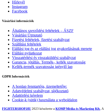
Hírlevél
Instagram
Facebook
Vásárlási információk
Általános szerződési feltételek – ÁSZF
Vásárlási Útmutató
Fizetési feltételek, fizetési szabályzat
Szállítási feltételek
Elállási jog és az elállási jog gyakorlásának menete
Elállási nyilatkozat
Visszatérítési és visszaküldési szabályzat
Garancia, jótállás. Termék-, kellék szavatosság
Kellék-termék szavatosság igénylő lap
GDPR Információk
A honlap fenntartója, üzemeltetője:
Adatvédelmi szabályzat, tájékoztató
Adattörlési kérelem
Cookie-k (sütik) használata a weboldalon
FIGHTERSHOP.HU
2023 készítette a
KOMP Média és Marketing Kft.
. A