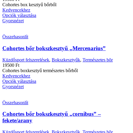
Cohortes box kesztyű bőrből
Kedvencekhez
Opciók választása
Gyorsnézet
Összehasonlít
Cohortes bőr bokszkesztyű „Mercenarius”
Küzdősport felszerelések
,
Bokszkesztyűk
,
Természetes bõr
19500
Ft
Cohortes boxkesztyű természetes bőrből
Kedvencekhez
Opciók választása
Gyorsnézet
Összehasonlít
Cohortes bőr bokszkesztyű „cornibus” –
fekete/arany
Küzdősport felszerelések
,
Bokszkesztyűk
,
Természetes bõr