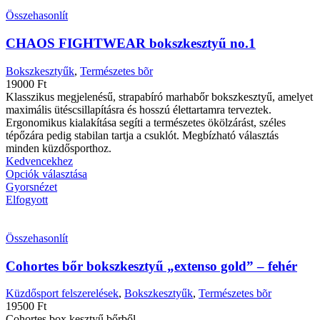
Összehasonlít
CHAOS FIGHTWEAR bokszkesztyű no.1
Bokszkesztyűk
,
Természetes bõr
19000
Ft
Klasszikus megjelenésű, strapabíró marhabőr bokszkesztyű, amelyet
maximális ütéscsillapításra és hosszú élettartamra terveztek.
Ergonomikus kialakítása segíti a természetes ökölzárást, széles
tépőzára pedig stabilan tartja a csuklót. Megbízható választás
minden küzdősporthoz.
Kedvencekhez
Opciók választása
Gyorsnézet
Elfogyott
Összehasonlít
Cohortes bőr bokszkesztyű „extenso gold” – fehér
Küzdősport felszerelések
,
Bokszkesztyűk
,
Természetes bõr
19500
Ft
Cohortes box kesztyű bőrből