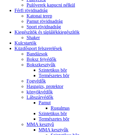
Pulóverek kapucni nélkül
Férfi rövidnadrág
Katonai terep
Pamut rövidnadrág
Sport rövidnadrág
Kiegészítõk és táplálékkiegészítõk
Shaker
Kulcstartók
Küzdősport felszerelések
Bandázsok
Boksz fejvédők
Bokszkesztyűk
Szintetikus bõr
Természetes bõr
Fogvédők
Haspajzs, protektor
könyökvédők
Lábszárvédők
Pamut
Rugalmas
Szintetikus bõr
Természetes bõr
MMA kesztyû
MMA kesztyűk