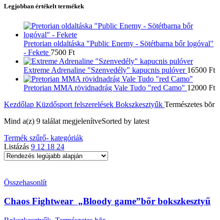
Legjobban értékelt termékek
Pretorian oldaltáska "Public Enemy - Sötétbarna bőr logóval"
- Fekete
7500
Ft
Extreme Adrenaline "Szenvedély" kapucnis pulóver
16500
Ft
Pretorian MMA rövidnadrág Vale Tudo "red Camo"
12000
Ft
Kezdőlap
Küzdősport felszerelések
Bokszkesztyűk
Természetes bõr
Mind a(z) 9 találat megjelenítve
Sorted by latest
Termék szűrő- kategóriák
Listázás
9
12
18
24
Összehasonlít
Chaos Fightwear „Bloody game”bőr bokszkesztyű