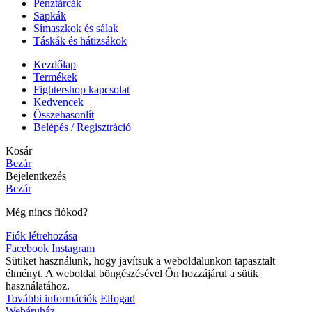
Pénztárcák
Sapkák
Símaszkok és sálak
Táskák és hátizsákok
Kezdőlap
Termékek
Fightershop kapcsolat
Kedvencek
Összehasonlít
Belépés / Regisztráció
Kosár
Bezár
Bejelentkezés
Bezár
Még nincs fiókod?
Fiók létrehozása
Facebook
Instagram
Sütiket használunk, hogy javítsuk a weboldalunkon tapasztalt
élményt. A weboldal böngészésével Ön hozzájárul a sütik
használatához.
További információk
Elfogad
Webáruház