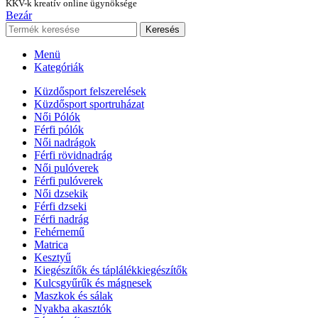
KKV-k kreatív online ügynöksége
Bezár
Keresés
Menü
Kategóriák
Küzdősport felszerelések
Küzdősport sportruházat
Női Pólók
Férfi pólók
Női nadrágok
Férfi rövidnadrág
Női pulóverek
Férfi pulóverek
Női dzsekik
Férfi dzseki
Férfi nadrág
Fehérnemű
Matrica
Kesztyű
Kiegészítők és táplálékkiegészítők
Kulcsgyűrűk és mágnesek
Maszkok és sálak
Nyakba akasztók