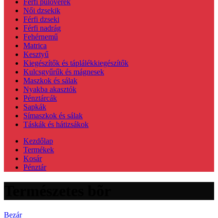
Férfi pulóverek
Női dzsekik
Férfi dzseki
Férfi nadrág
Fehérnemű
Matrica
Kesztyű
Kiegészítők és táplálékkiegészítők
Kulcsgyűrűk és mágnesek
Maszkok és sálak
Nyakba akasztók
Pénztárcák
Sapkák
Símaszkok és sálak
Táskák és hátizsákok
Kezdőlap
Termékek
Kosár
Pénztár
Természetes bõr
Bezár