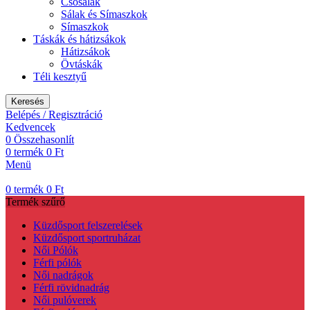
Csõsálak
Sálak és Símaszkok
Símaszkok
Táskák és hátizsákok
Hátizsákok
Övtáskák
Téli kesztyű
Keresés
Belépés / Regisztráció
Kedvencek
0
Összehasonlít
0
termék
0
Ft
Menü
0
termék
0
Ft
Termék szűrő
Küzdősport felszerelések
Küzdősport sportruházat
Női Pólók
Férfi pólók
Női nadrágok
Férfi rövidnadrág
Női pulóverek