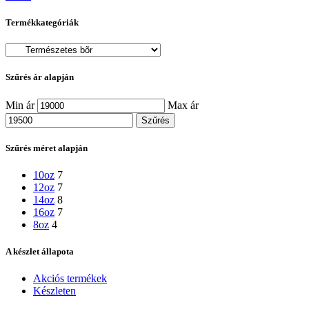
Termékkategóriák
Szűrés ár alapján
Min ár
Max ár
Szűrés
Szűrés méret alapján
10oz
7
12oz
7
14oz
8
16oz
7
8oz
4
A készlet állapota
Akciós termékek
Készleten