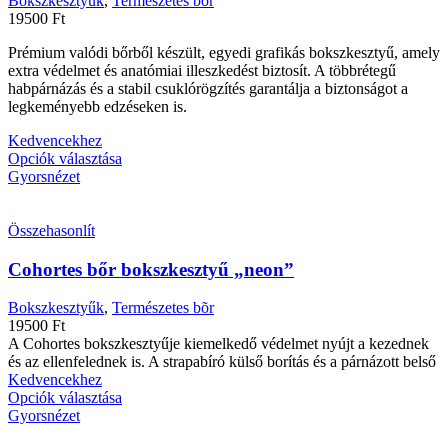
Bokszkesztyűk
,
Természetes bõr
19500
Ft
Prémium valódi bőrből készült, egyedi grafikás bokszkesztyű, amely
extra védelmet és anatómiai illeszkedést biztosít. A többrétegű
habpárnázás és a stabil csuklórögzítés garantálja a biztonságot a
legkeményebb edzéseken is.
Kedvencekhez
Opciók választása
Gyorsnézet
Összehasonlít
Cohortes bőr bokszkesztyű „neon”
Bokszkesztyűk
,
Természetes bõr
19500
Ft
A Cohortes bokszkesztyűje kiemelkedő védelmet nyújt a kezednek
és az ellenfelednek is. A strapabíró külső borítás és a párnázott belső
Kedvencekhez
Opciók választása
Gyorsnézet