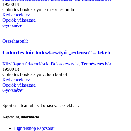
19500
Ft
Cohortes boxkesztyű természetes bőrből
Kedvencekhez
Opciók választása
Gyorsnézet
Összehasonlít
Cohortes bőr bokszkesztyű „extenso” – fekete
Küzdősport felszerelések
,
Bokszkesztyűk
,
Természetes bõr
19500
Ft
Cohortes boxkesztyű valódi bőrből
Kedvencekhez
Opciók választása
Gyorsnézet
Sport és utcai ruházat óriási választékban.
Kapcsolat, információ
Fightershop kapcsolat