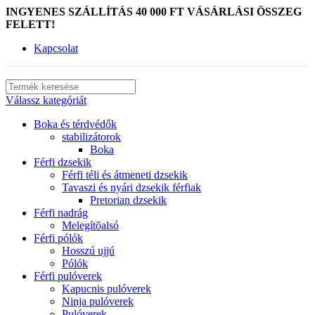
INGYENES SZÁLLÍTÁS 40 000 FT VÁSÁRLÁSI ÖSSZEG
FELETT!
Kapcsolat
Válassz kategóriát
Boka és térdvédők
stabilizátorok
Boka
Férfi dzsekik
Férfi téli és átmeneti dzsekik
Tavaszi és nyári dzsekik férfiak
Pretorian dzsekik
Férfi nadrág
Melegítõalsó
Férfi pólók
Hosszú ujjú
Pólók
Férfi pulóverek
Kapucnis pulóverek
Ninja pulóverek
Pulóverek