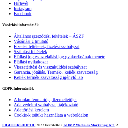
Hírlevél
Instagram
Facebook
Vásárlási információk
Általános szerződési feltételek – ÁSZF
Vásárlási Útmutató
Fizetési feltételek, fizetési szabályzat
Szállítási feltételek
Elállási jog és az elállási jog gyakorlásának menete
Elállási nyilatkozat
Visszatérítési és visszaküldési szabályzat
Garancia, jótállás. Termék-, kellék szavatosság
Kellék-termék szavatosság igénylő lap
GDPR Információk
A honlap fenntartója, üzemeltetője:
Adatvédelmi szabályzat, tájékoztató
Adattörlési kérelem
Cookie-k (sütik) használata a weboldalon
FIGHTERSHOP.HU
2023 készítette a
KOMP Média és Marketing Kft.
. A