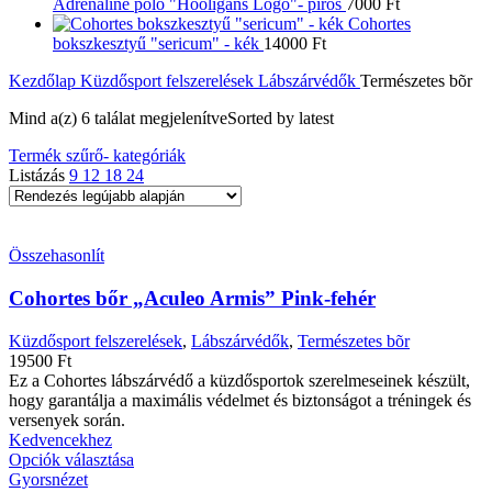
Adrenaline póló "Hooligans Logo"- piros
7000
Ft
Cohortes
bokszkesztyű "sericum" - kék
14000
Ft
Kezdőlap
Küzdősport felszerelések
Lábszárvédők
Természetes bõr
Mind a(z) 6 találat megjelenítve
Sorted by latest
Termék szűrő- kategóriák
Listázás
9
12
18
24
Összehasonlít
Cohortes bőr „Aculeo Armis” Pink-fehér
Küzdősport felszerelések
,
Lábszárvédők
,
Természetes bõr
19500
Ft
Ez a Cohortes lábszárvédő a küzdősportok szerelmeseinek készült,
hogy garantálja a maximális védelmet és biztonságot a tréningek és
versenyek során.
Kedvencekhez
Opciók választása
Gyorsnézet