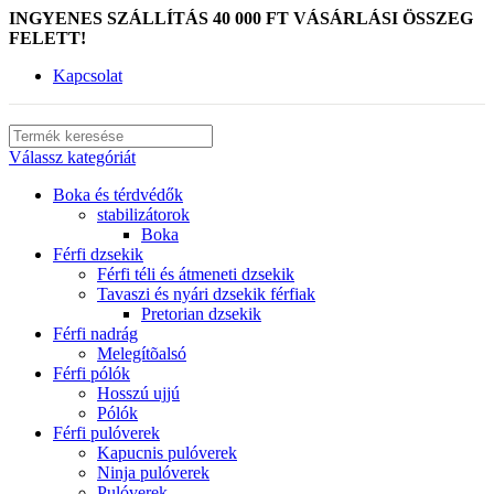
INGYENES SZÁLLÍTÁS 40 000 FT VÁSÁRLÁSI ÖSSZEG
FELETT!
Kapcsolat
Válassz kategóriát
Boka és térdvédők
stabilizátorok
Boka
Férfi dzsekik
Férfi téli és átmeneti dzsekik
Tavaszi és nyári dzsekik férfiak
Pretorian dzsekik
Férfi nadrág
Melegítõalsó
Férfi pólók
Hosszú ujjú
Pólók
Férfi pulóverek
Kapucnis pulóverek
Ninja pulóverek
Pulóverek