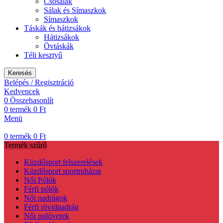
Csõsálak
Sálak és Símaszkok
Símaszkok
Táskák és hátizsákok
Hátizsákok
Övtáskák
Téli kesztyű
Keresés
Belépés / Regisztráció
Kedvencek
0
Összehasonlít
0
termék
0
Ft
Menü
0
termék
0
Ft
Termék szűrő
Küzdősport felszerelések
Küzdősport sportruházat
Női Pólók
Férfi pólók
Női nadrágok
Férfi rövidnadrág
Női pulóverek