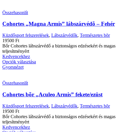
Összehasonlít
Cohortes „Magna Armis” lábszárvédõ – Fehér
Küzdősport felszerelések
,
Lábszárvédők
,
Természetes bõr
19500
Ft
Bőr Cohortes lábszárvédő a biztonságos edzésekért és magas
teljesítményért
Kedvencekhez
Opciók választása
Gyorsnézet
Összehasonlít
Cohortes bõr „Aculeo Armis” fekete/ezüst
Küzdősport felszerelések
,
Lábszárvédők
,
Természetes bõr
19500
Ft
Bőr Cohortes lábszárvédő a biztonságos edzésekért és magas
teljesítményért
Kedvencekhez