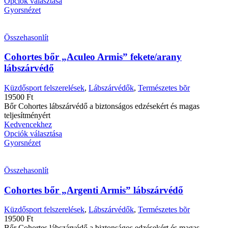
Opciók választása
Gyorsnézet
Összehasonlít
Cohortes bőr „Aculeo Armis” fekete/arany
lábszárvédő
Küzdősport felszerelések
,
Lábszárvédők
,
Természetes bõr
19500
Ft
Bőr Cohortes lábszárvédő a biztonságos edzésekért és magas
teljesítményért
Kedvencekhez
Opciók választása
Gyorsnézet
Összehasonlít
Cohortes bőr „Argenti Armis” lábszárvédő
Küzdősport felszerelések
,
Lábszárvédők
,
Természetes bõr
19500
Ft
Bőr Cohortes lábszárvédő a biztonságos edzésekért és magas