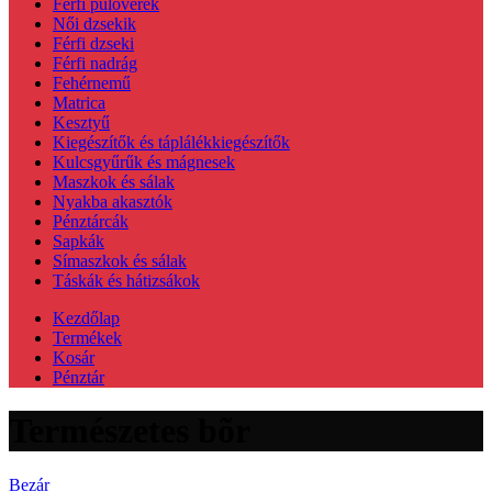
Férfi pulóverek
Női dzsekik
Férfi dzseki
Férfi nadrág
Fehérnemű
Matrica
Kesztyű
Kiegészítők és táplálékkiegészítők
Kulcsgyűrűk és mágnesek
Maszkok és sálak
Nyakba akasztók
Pénztárcák
Sapkák
Símaszkok és sálak
Táskák és hátizsákok
Kezdőlap
Termékek
Kosár
Pénztár
Természetes bõr
Bezár