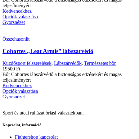
teljesítményért
Kedvencekhez
Opciók választása
Gyorsnézet
Összehasonlít
Cohortes „Leat Armis” lábszárvédõ
Küzdősport felszerelések
,
Lábszárvédők
,
Természetes bõr
19500
Ft
Bőr Cohortes lábszárvédő a biztonságos edzésekért és magas
teljesítményért
Kedvencekhez
Opciók választása
Gyorsnézet
Sport és utcai ruházat óriási választékban.
Kapcsolat, információ
Fightershop kapcsolat