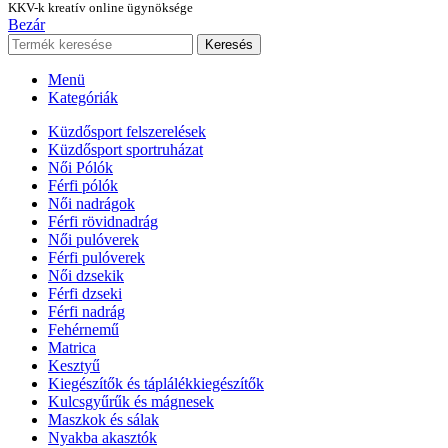
KKV-k kreatív online ügynöksége
Bezár
Keresés
Menü
Kategóriák
Küzdősport felszerelések
Küzdősport sportruházat
Női Pólók
Férfi pólók
Női nadrágok
Férfi rövidnadrág
Női pulóverek
Férfi pulóverek
Női dzsekik
Férfi dzseki
Férfi nadrág
Fehérnemű
Matrica
Kesztyű
Kiegészítők és táplálékkiegészítők
Kulcsgyűrűk és mágnesek
Maszkok és sálak
Nyakba akasztók