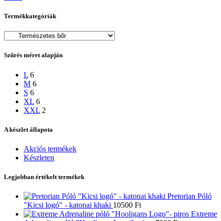
Termékkategóriák
Szűrés méret alapján
L
6
M
6
S
6
XL
6
XXL
2
A készlet állapota
Akciós termékek
Készleten
Legjobban értékelt termékek
Pretorian Póló
"Kicsi logó" - katonai khaki
10500
Ft
Extreme