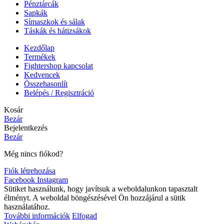
Pénztárcák
Sapkák
Símaszkok és sálak
Táskák és hátizsákok
Kezdőlap
Termékek
Fightershop kapcsolat
Kedvencek
Összehasonlít
Belépés / Regisztráció
Kosár
Bezár
Bejelentkezés
Bezár
Még nincs fiókod?
Fiók létrehozása
Facebook
Instagram
Sütiket használunk, hogy javítsuk a weboldalunkon tapasztalt
élményt. A weboldal böngészésével Ön hozzájárul a sütik
használatához.
További információk
Elfogad