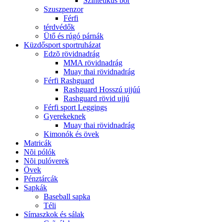
Szintetikus bõr
Szuszpenzor
Férfi
térdvédők
Ütő és rúgó párnák
Küzdősport sportruházat
Edzõ rövidnadrág
MMA rövidnadrág
Muay thai rövidnadrág
Férfi Rashguard
Rashguard Hosszú ujjúú
Rashguard rövid ujjú
Férfi sport Leggings
Gyerekeknek
Muay thai rövidnadrág
Kimonók és övek
Matricák
Nõi pólók
Nõi pulóverek
Övek
Pénztárcák
Sapkák
Baseball sapka
Téli
Símaszkok és sálak