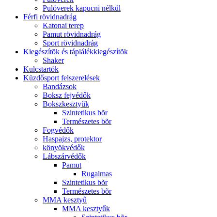
Pulóverek kapucni nélkül
Férfi rövidnadrág
Katonai terep
Pamut rövidnadrág
Sport rövidnadrág
Kiegészítõk és táplálékkiegészítõk
Shaker
Kulcstartók
Küzdősport felszerelések
Bandázsok
Boksz fejvédők
Bokszkesztyűk
Szintetikus bõr
Természetes bõr
Fogvédők
Haspajzs, protektor
könyökvédők
Lábszárvédők
Pamut
Rugalmas
Szintetikus bõr
Természetes bõr
MMA kesztyû
MMA kesztyűk