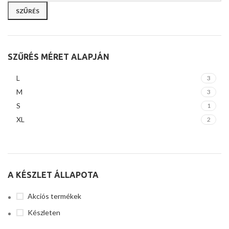
SZŰRÉS
SZŰRÉS MÉRET ALAPJÁN
L
3
M
3
S
1
XL
2
A KÉSZLET ÁLLAPOTA
Akciós termékek
Készleten