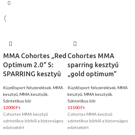
MMA Cohortes „Red
Cohortes MMA
Optimum 2.0” S:
sparring kesztyű
SPARRING kesztyû
„gold optimum”
Küzdősport felszerelések
,
MMA
Küzdősport felszerelések
,
MMA
kesztyû
,
MMA kesztyűk
,
kesztyû
,
MMA kesztyűk
,
Szintetikus bõr
Szintetikus bõr
12000
Ft
11500
Ft
Cohortes MMA kesztyű
Cohortes MMA kesztyű
szintetikus bőrből a biztonságos
szintetikus bőrből a biztonságos
edzésekért
edzésekért