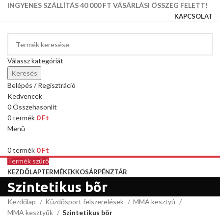
INGYENES SZÁLLÍTÁS 40 000 FT VÁSÁRLÁSI ÖSSZEG FELETT!
KAPCSOLAT
Válassz kategóriát
Keresés
Belépés / Regisztráció
Kedvencek
0
Összehasonlít
0
termék
0
Ft
Menü
0
termék
0
Ft
Termék szűrő
KEZDŐLAP
TERMÉKEK
KOSÁR
PÉNZTÁR
Szintetikus bõr
Kezdőlap
Küzdősport felszerelések
MMA kesztyû
MMA kesztyűk
Szintetikus bõr