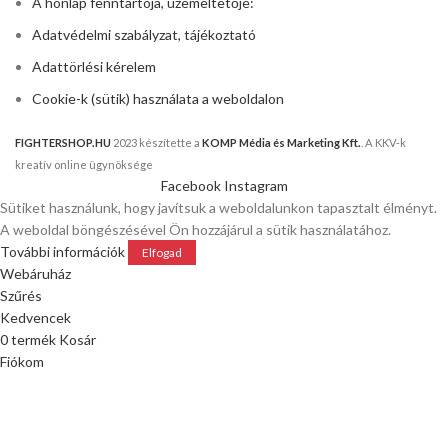
A honlap fenntartója, üzemeltetője:
Adatvédelmi szabályzat, tájékoztató
Adattörlési kérelem
Cookie-k (sütik) használata a weboldalon
FIGHTERSHOP.HU
2023 készítette a
KOMP Média és Marketing Kft.
. A KKV-k
kreatív online ügynöksége
Facebook
Instagram
Sütiket használunk, hogy javítsuk a weboldalunkon tapasztalt élményt.
A weboldal böngészésével Ön hozzájárul a sütik használatához.
További információk
Elfogad
Webáruház
Szűrés
Kedvencek
0
termék
Kosár
Fiókom