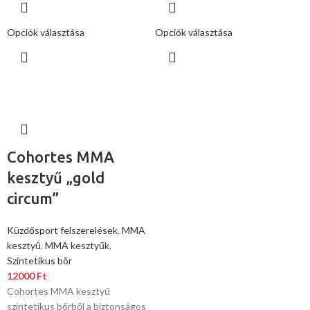
Opciók választása
Opciók választása
Cohortes MMA
kesztyű „gold
circum”
Küzdősport felszerelések
,
MMA
kesztyû
,
MMA kesztyűk
,
Szintetikus bõr
12000
Ft
Cohortes MMA kesztyű
szintetikus bőrből a biztonságos