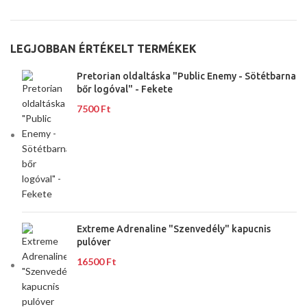
LEGJOBBAN ÉRTÉKELT TERMÉKEK
Pretorian oldaltáska "Public Enemy - Sötétbarna
bőr logóval" - Fekete
7500
Ft
Extreme Adrenaline "Szenvedély" kapucnis
pulóver
16500
Ft