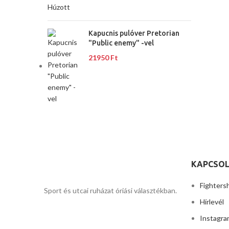
Kapucnis pulóver Pretorian
"Public enemy" -vel
21950
Ft
KAPCSOL
Fighters
Sport és utcai ruházat óriási választékban.
Hírlevél
Instagra