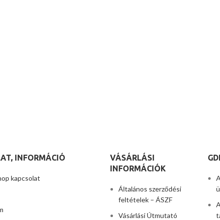
AT, INFORMÁCIÓ
VÁSÁRLÁSI
GD
INFORMÁCIÓK
hop kapcsolat
A
Általános szerződési
ü
feltételek – ÁSZF
A
m
Vásárlási Útmutató
t