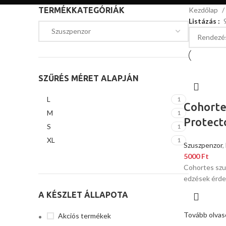
TERMÉKKATEGÓRIÁK
Kezdőlap
Listázás
SZŰRÉS MÉRET ALAPJÁN
L
1
Cohorte
M
1
Protect
S
1
XL
1
Szuszpenzor
,
5000
Ft
Cohortes szu
edzések érd
A KÉSZLET ÁLLAPOTA
Tovább olva
Akciós termékek