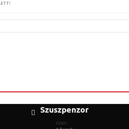
LETT!
Szuszpenzor
FÉRFI