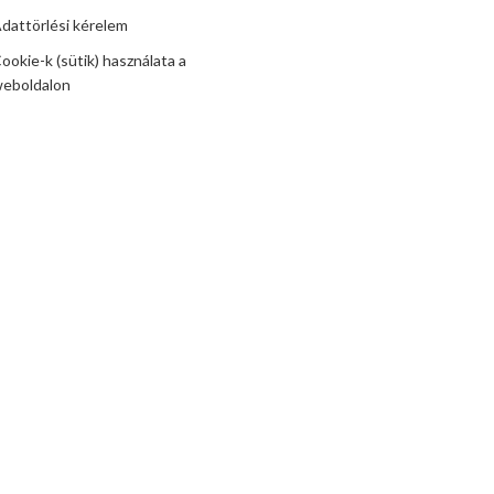
dattörlési kérelem
ookie-k (sütik) használata a
eboldalon