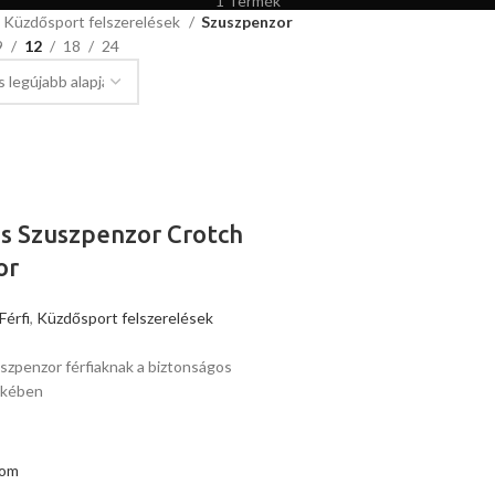
1 Termék
Küzdősport felszerelések
Szuszpenzor
9
12
18
24
s Szuszpenzor Crotch
or
Férfi
,
Küzdősport felszerelések
szpenzor férfiaknak a biztonságos
ekében
som