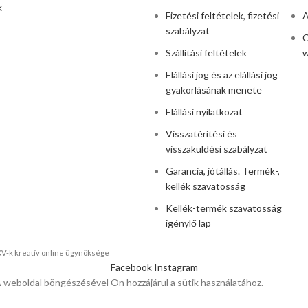
k
Fizetési feltételek, fizetési
A
szabályzat
C
Szállítási feltételek
w
Elállási jog és az elállási jog
gyakorlásának menete
Elállási nyilatkozat
Visszatérítési és
visszaküldési szabályzat
Garancia, jótállás. Termék-,
kellék szavatosság
Kellék-termék szavatosság
igénylő lap
KKV-k kreatív online ügynöksége
Facebook
Instagram
A weboldal böngészésével Ön hozzájárul a sütik használatához.