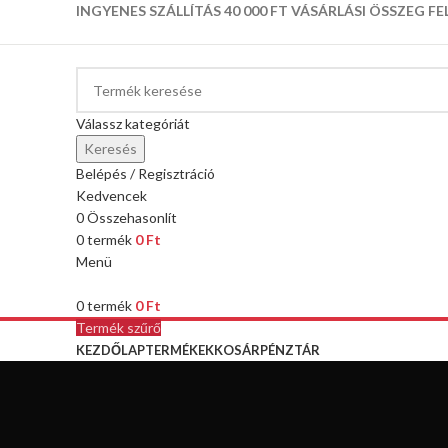
INGYENES SZÁLLÍTÁS 40 000 FT VÁSÁRLÁSI ÖSSZEG FE
Válassz kategóriát
Keresés
Belépés / Regisztráció
Kedvencek
0
Összehasonlít
0
termék
0
Ft
Menü
0
termék
0
Ft
Termék szűrő
KEZDŐLAP
TERMÉKEK
KOSÁR
PÉNZTÁR