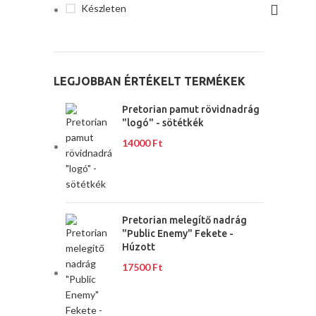
Készleten
LEGJOBBAN ÉRTÉKELT TERMÉKEK
Pretorian pamut rövidnadrág
"logó" - sötétkék
14000
Ft
Pretorian melegítő nadrág
"Public Enemy" Fekete -
Húzott
17500
Ft