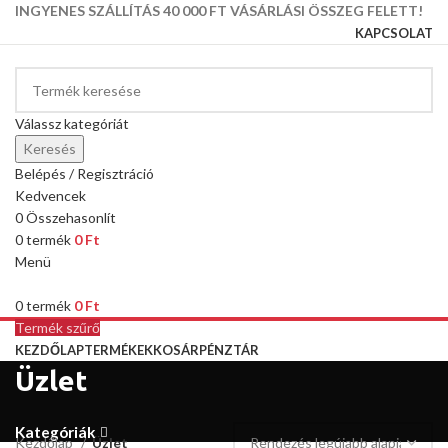
INGYENES SZÁLLÍTÁS 40 000 FT VÁSÁRLÁSI ÖSSZEG FELETT!
KAPCSOLAT
Válassz kategóriát
Keresés
Belépés / Regisztráció
Kedvencek
0
Összehasonlít
0
termék
0
Ft
Menü
0
termék
0
Ft
Termék szűrő
KEZDŐLAP
TERMÉKEK
KOSÁR
PÉNZTÁR
Üzlet
Kategóriák
Kezdőlap
Üzlet