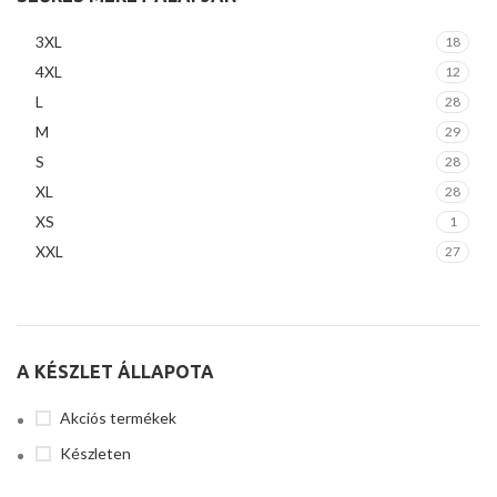
3XL
18
4XL
12
L
28
M
29
S
28
XL
28
XS
1
XXL
27
A KÉSZLET ÁLLAPOTA
Akciós termékek
Készleten