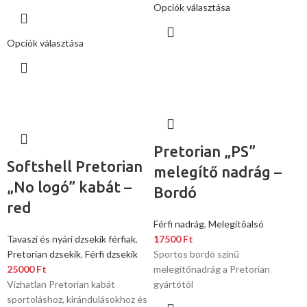
Opciók választása
Opciók választása
Pretorian „PS”
Softshell Pretorian
melegítő nadrág –
„No logó” kabát –
Bordó
red
Férfi nadrág
,
Melegítõalsó
Tavaszi és nyári dzsekik férfiak
,
17500
Ft
Pretorian dzsekik
,
Férfi dzsekik
Sportos bordó színű
25000
Ft
melegítőnadrág a Pretorian
Vízhatlan Pretorian kabát
gyártótól
sportoláshoz, kirándulásokhoz és