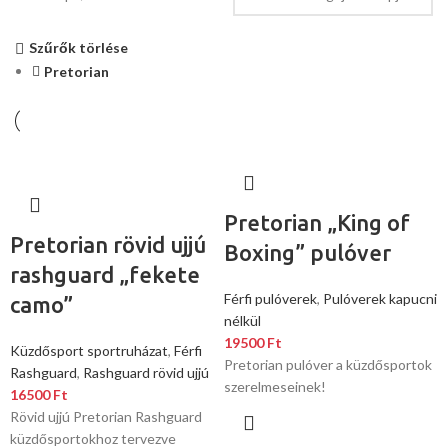
Szűrők törlése
Pretorian
Pretorian „King of
Pretorian rövid ujjú
Boxing” pulóver
rashguard „fekete
Férfi pulóverek
,
Pulóverek kapucni
camo”
nélkül
19500
Ft
Küzdősport sportruházat
,
Férfi
Pretorian pulóver a küzdősportok
Rashguard
,
Rashguard rövid ujjú
szerelmeseinek!
16500
Ft
Rövid ujjú Pretorian Rashguard
küzdősportokhoz tervezve