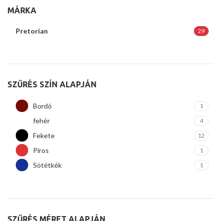
MÁRKA
Pretorian
29
SZŰRÉS SZÍN ALAPJÁN
Bordó
1
fehér
4
Fekete
12
Piros
1
Sötétkék
1
SZŰRÉS MÉRET ALAPJÁN