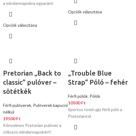
a mindennapokra egyaránt.
Opciók választása
Opciók választása
Pretorian „Back to
„Trouble Blue
classic” pulóver –
Strap” Póló – fehér
sötétkék
Férfi pólók
,
Pólók
10500
Ft
Férfi pulóverek
,
Pulóverek kapucni
Sportos rövid ujjú férfi póló a
nélkül
Pretoriantól
19500
Ft
Kényelmes Pretorian pulóver a
stílusos mindennapokért!