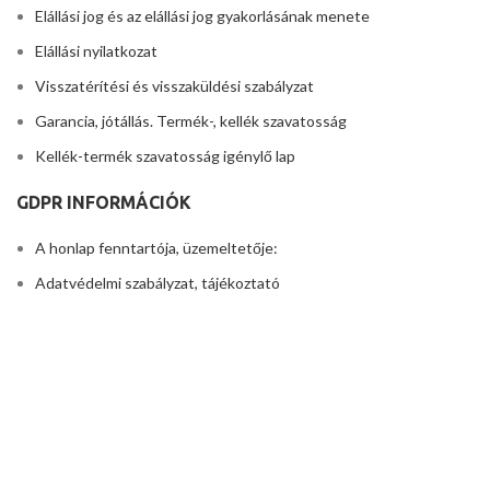
Elállási jog és az elállási jog gyakorlásának menete
Elállási nyilatkozat
Visszatérítési és visszaküldési szabályzat
Garancia, jótállás. Termék-, kellék szavatosság
Kellék-termék szavatosság igénylő lap
GDPR INFORMÁCIÓK
A honlap fenntartója, üzemeltetője:
Adatvédelmi szabályzat, tájékoztató
Adattörlési kérelem
Cookie-k (sütik) használata a weboldalon
FIGHTERSHOP.HU
2023 készítette a
KOMP Média és Marketing Kft.
. A KKV-k
kreatív online ügynöksége
Facebook
Instagram
Sütiket használunk, hogy javítsuk a weboldalunkon tapasztalt élményt.