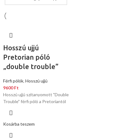
Hosszú ujjú
Pretorian póló
„double trouble”
Férfi pólók
,
Hosszú ujjú
9600
Ft
Hosszú ujjú szitanyomott "Double
Trouble" férfi póló a Pretoriantól
Kosárba teszem