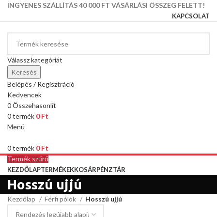
INGYENES SZÁLLÍTÁS 40 000 FT VÁSÁRLÁSI ÖSSZEG FELETT!
KAPCSOLAT
Válassz kategóriát
Keresés
Belépés / Regisztráció
Kedvencek
0
Összehasonlít
0
termék
0
Ft
Menü
0
termék
0
Ft
Termék szűrő
KEZDŐLAP
TERMÉKEK
KOSÁR
PÉNZTÁR
Hosszú ujjú
Kezdőlap
Férfi pólók
Hosszú ujjú