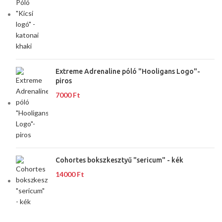
Extreme Adrenaline póló "Hooligans Logo"-
piros
7000
Ft
Cohortes bokszkesztyű "sericum" - kék
14000
Ft