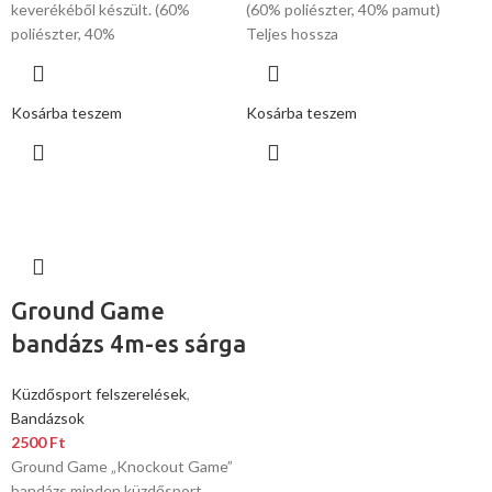
keverékéből készült. (60%
(60% poliészter, 40% pamut)
poliészter, 40%
Teljes hossza
Kosárba teszem
Kosárba teszem
Ground Game
bandázs 4m-es sárga
Küzdősport felszerelések
,
Bandázsok
2500
Ft
Ground Game „Knockout Game”
bandázs minden küzdősport