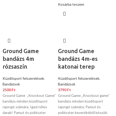
Kosárba teszem
Ground Game
Ground Game
bandázs 4m
bandázs 4m-es
rózsaszín
katonai terep
Küzdősport felszerelések
,
Küzdősport felszerelések
,
Bandázsok
Bandázsok
2500
Ft
3790
Ft
Ground Game „Knockout Game”
Ground Game „Knockout game”
bandázs minden küzdősport
bandázs minden küzdősport
rajongó számára. Igazi nőies
rajongó számára. Pamut és
darab! Pamut és poliészter
poliészter keverékéből készült.