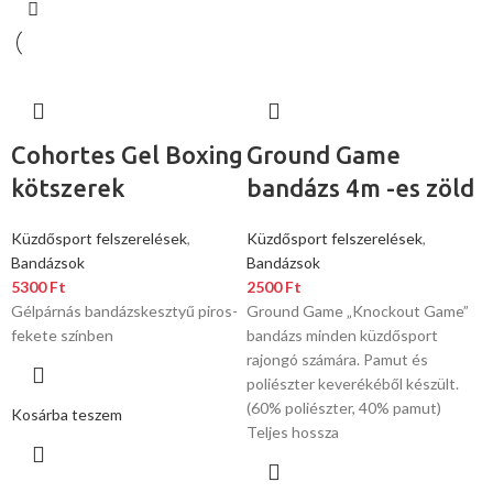
Cohortes Gel Boxing
Ground Game
kötszerek
bandázs 4m -es zöld
Küzdősport felszerelések
,
Küzdősport felszerelések
,
Bandázsok
Bandázsok
5300
Ft
2500
Ft
Gélpárnás bandázskesztyű piros-
Ground Game „Knockout Game”
fekete színben
bandázs minden küzdősport
rajongó számára. Pamut és
poliészter keverékéből készült.
(60% poliészter, 40% pamut)
Kosárba teszem
Teljes hossza