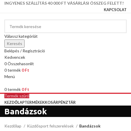
INGYENES SZÁLLÍTÁS 40 000 FT VÁSÁRLÁSI ÖSSZEG FELETT!
KAPCSOLAT
Válassz kategóriát
Keresés
Belépés / Regisztráció
Kedvencek
0
Összehasonlít
0
termék
0
Ft
Menü
0
termék
0
Ft
Termék szűrő
KEZDŐLAP
TERMÉKEK
KOSÁR
PÉNZTÁR
Bandázsok
Kezdőlap
Küzdősport felszerelések
Bandázsok