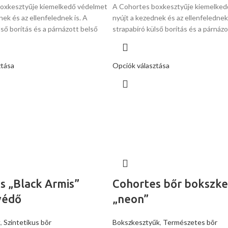
oxkesztyűje kiemelkedő védelmet
A Cohortes boxkesztyűje kiemelked
nek és az ellenfelednek is. A
nyújt a kezednek és az ellenfelednek 
lső borítás és a párnázott belső
strapabíró külső borítás és a párnázo
ztása
Opciók választása
s „Black Armis”
Cohortes bőr bokszke
védő
„neon”
k
,
Szintetikus bõr
Bokszkesztyűk
,
Természetes bõr