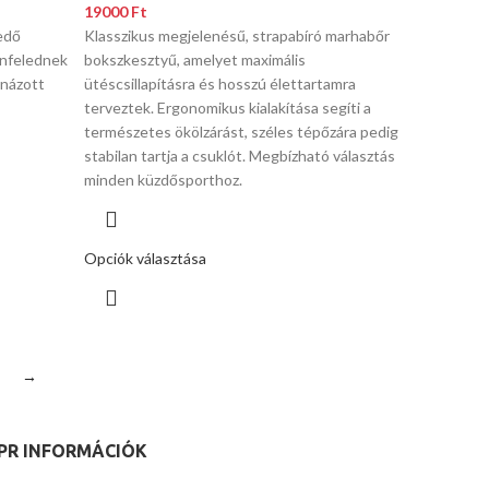
19000
Ft
edő
Klasszikus megjelenésű, strapabíró marhabőr
enfelednek
bokszkesztyű, amelyet maximális
rnázott
ütéscsillapításra és hosszú élettartamra
terveztek. Ergonomikus kialakítása segíti a
természetes ökölzárást, széles tépőzára pedig
stabilan tartja a csuklót. Megbízható választás
minden küzdősporthoz.
Opciók választása
→
PR INFORMÁCIÓK