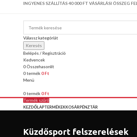
INGYENES SZÁLLÍTÁS 40 000 FT VÁSÁRLÁSI ÖSSZEG FE
Válassz kategóriát
Keresés
Belépés / Regisztráció
Kedvencek
0
Összehasonlít
0
termék
0
Ft
Menü
0
termék
0
Ft
Termék szűrő
KEZDŐLAP
TERMÉKEK
KOSÁR
PÉNZTÁR
Küzdősport felszerelések