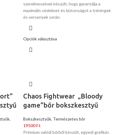
szerelmeseinek készült, hogy garantálja a
maximális védelmet és biztonságot a tréningek
és versenyek során.
Opciók választása
ort”
Chaos Fightwear „Bloody
sztyű
game”bőr bokszkesztyű
ztyűk
,
Bokszkesztyűk
,
Természetes bõr
19500
Ft
Prémium valódi bőrből készült, egyedi grafikás