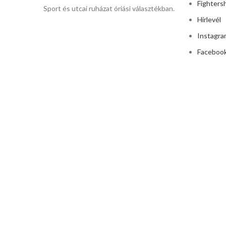
Fighters
Sport és utcai ruházat óriási választékban.
Hírlevél
Instagra
Faceboo