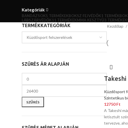
Kategóriák
BANDÁZSOK
5 TERMÉKEK
BOKSZ FEJVÉDŐK
1 TERMÉK
BOK
LÁBSZÁRVÉDŐK
11 TERMÉKEK
MMA KESZTYÛ
3 TERMÉKEK
TERMÉKKATEGÓRIÁK
Kezdőlap
SZŰRÉS ÁR ALAPJÁN
Takeshi
Küzdősport f
Szintetikus b
SZŰRÉS
12750
Ft
A Takeshi már
letisztult sz
tervezve, aho
SZŰRÉS MÉRET ALAPJÁN