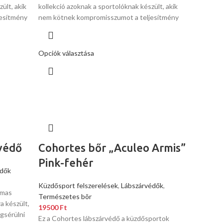
ült, akik
kollekció azoknak a sportolóknak készült, akik
esítmény
nem kötnek kompromisszumot a teljesítmény
Opciók választása
védő
Cohortes bőr „Aculeo Armis”
Pink-fehér
dők
Küzdősport felszerelések
,
Lábszárvédők
,
lmas
Természetes bõr
a készült,
19500
Ft
gsérülni
Ez a Cohortes lábszárvédő a küzdősportok