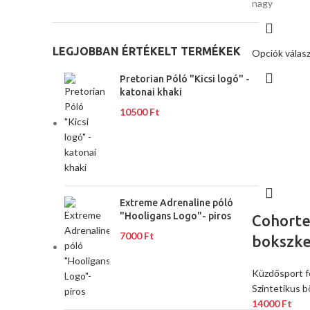
nagy
LEGJOBBAN ÉRTÉKELT TERMÉKEK
Opciók válas
Pretorian Póló "Kicsi logó" -
katonai khaki
10500
Ft
Extreme Adrenaline póló
"Hooligans Logo"- piros
Cohorte
7000
Ft
bokszke
Küzdősport f
Szintetikus b
14000
Ft