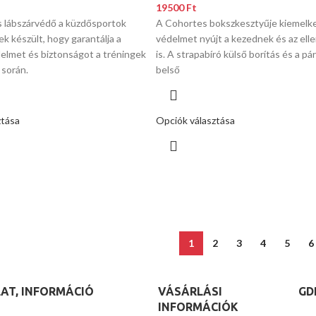
19500
Ft
s lábszárvédő a küzdősportok
A Cohortes bokszkesztyűje kiemelk
k készült, hogy garantálja a
védelmet nyújt a kezednek és az ell
delmet és biztonságot a tréningek
is. A strapabíró külső borítás és a pá
 során.
belső
ztása
Opciók választása
1
2
3
4
5
6
AT, INFORMÁCIÓ
VÁSÁRLÁSI
GD
INFORMÁCIÓK