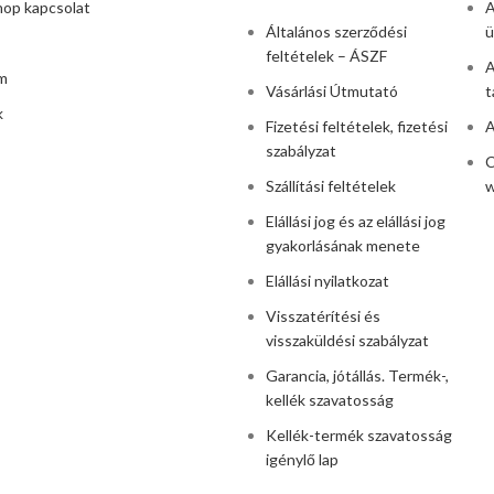
hop kapcsolat
A
Általános szerződési
ü
feltételek – ÁSZF
A
m
Vásárlási Útmutató
t
k
Fizetési feltételek, fizetési
A
szabályzat
C
Szállítási feltételek
w
Elállási jog és az elállási jog
gyakorlásának menete
Elállási nyilatkozat
Visszatérítési és
visszaküldési szabályzat
Garancia, jótállás. Termék-,
kellék szavatosság
Kellék-termék szavatosság
igénylő lap