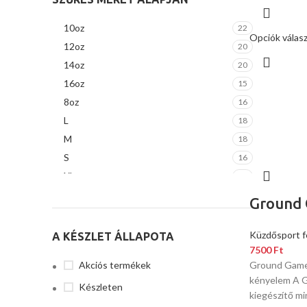
10oz
22
Opciók válas
12oz
20
14oz
20
16oz
15
8oz
16
L
18
M
18
S
16
XL
17
XXL
7
Ground
Küzdősport f
A KÉSZLET ÁLLAPOTA
7500
Ft
Akciós termékek
Ground Game 
kényelem A 
Készleten
kiegészítő mi