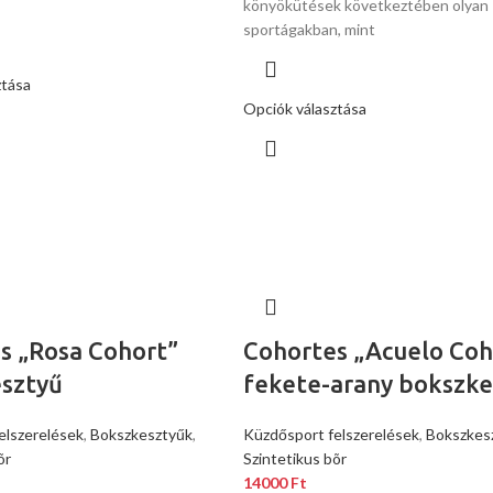
könyökütések következtében olyan
sportágakban, mint
ztása
Opciók választása
s „Rosa Cohort”
Cohortes „Acuelo Coh
sztyű
fekete-arany bokszke
elszerelések
,
Bokszkesztyűk
,
Küzdősport felszerelések
,
Bokszkes
õr
Szintetikus bõr
14000
Ft