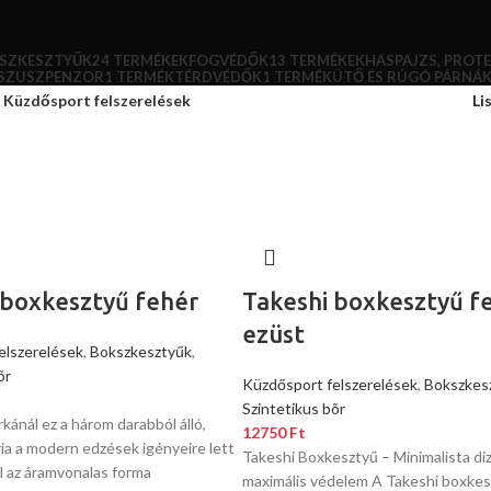
SZKESZTYŰK
24 TERMÉKEK
FOGVÉDŐK
13 TERMÉKEK
HASPAJZS, PROT
SZUSZPENZOR
1 TERMÉK
TÉRDVÉDŐK
1 TERMÉK
ÜTŐ ÉS RÚGÓ PÁRNÁ
Küzdősport felszerelések
Li
 boxkesztyű fehér
Takeshi boxkesztyű f
ezüst
elszerelések
,
Bokszkesztyűk
,
õr
Küzdősport felszerelések
,
Bokszkes
Szintetikus bõr
kánál ez a három darabból álló,
12750
Ft
éria a modern edzések igényeire lett
Takeshi Boxkesztyű – Minimalista diz
l az áramvonalas forma
maximális védelem A Takeshi boxkes