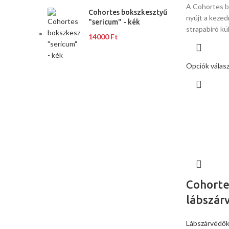
A Cohortes b
Cohortes bokszkesztyű
nyújt a kezed
"sericum" - kék
strapabíró kü
14000
Ft
Opciók válas
Cohorte
lábszár
Lábszárvédő