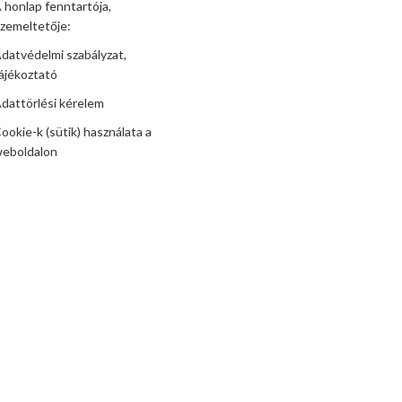
 honlap fenntartója,
zemeltetője:
datvédelmi szabályzat,
ájékoztató
dattörlési kérelem
ookie-k (sütik) használata a
eboldalon