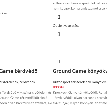
kollekció azoknak a sportolóknak kész
nem kötnek kompromisszumot a telj
ztása
Opciók választása
 Game térdvédő
Ground Game könyök
elszerelések
,
térdvédők
Küzdősport felszerelések
,
könyökvé
8000
Ft
Térdvédő – Maximális védelem és
Knockout Game könyökvédők Ruga
Ground Game térdvédő kötelező
könyökvédők, olyan harcosok számár
nden olyan harcművész számára, aki
akik tudják, milyen könnyen lehet me