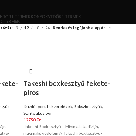
EKTOR
1 TERMÉK
KÖNYÖKVÉDŐK
1 TERMÉK
K
1 TERMÉK
stázás
9
12
18
24
ekete-
Takeshi boxkesztyű fekete-
piros
ztyűk
,
Küzdősport felszerelések
,
Bokszkesztyűk
,
Szintetikus bõr
12750
Ft
ájn,
Takeshi Boxkesztyű – Minimalista dizájn,
ztyű-
maximális védelem A Takeshi boxkesztyű-