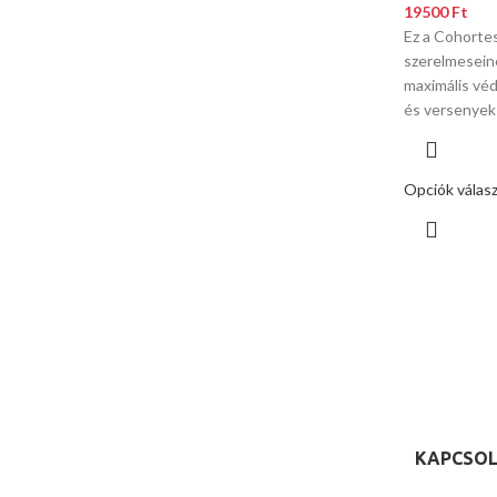
19500
Ft
Ez a Cohorte
szerelmeseine
maximális vé
és versenyek
Opciók válas
KAPCSOL