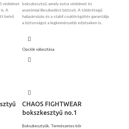
ő védelmet
bokszkesztyű, amely extra védelmet és
is. A
anatómiai illeszkedést biztosít. A többrétegű
tt belső
habpárnázás és a stabil csuklórögzítés garantálja
a biztonságot a legkeményebb edzéseken is.
Opciók választása
sztyű
CHAOS FIGHTWEAR
bokszkesztyű no.1
Bokszkesztyűk
,
Természetes bõr