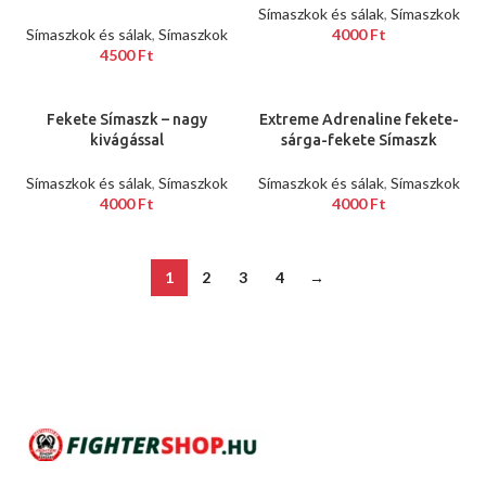
Símaszkok és sálak
,
Símaszkok
Símaszkok és sálak
,
Símaszkok
4000
Ft
4500
Ft
Fekete Símaszk – nagy
Extreme Adrenaline fekete-
kivágással
sárga-fekete Símaszk
Símaszkok és sálak
,
Símaszkok
Símaszkok és sálak
,
Símaszkok
4000
Ft
4000
Ft
1
2
3
4
→