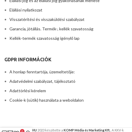
Elállási jog és az elállási jog gyakorlásának menete
Elállási nyilatkozat
Visszatérítési és visszaküldési szabályzat
Garancia, jótállás. Termék-, kellék szavatosság
Kellék-termék szavatosság igénylő lap
GDPR INFORMÁCIÓK
A honlap fenntartója, üzemeltetője:
Adatvédelmi szabályzat, tájékoztató
Adattörlési kérelem
Cookie-k (sütik) használata a weboldalon
FIGHTERSHOP.HU
2023 készítette a
KOMP Média és Marketing Kft.
. A KKV-k
0