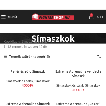
0
MENÜ
0
FT
Símaszkok
Kezdőlap
Símaszkok és sálak
Símaszkok
1–12 termék, összesen 42 db
Termék szűrő- kategóriák
Fehér és zöld Símaszk
Extreme Adrenaline vendetta
Símaszk
Símaszkok és sálak
,
Símaszkok
4000
Ft
Símaszkok és sálak
,
Símaszkok
4000
Ft
Extreme Adrenaline Símaszk
Extreme Adrenaline „Joker”