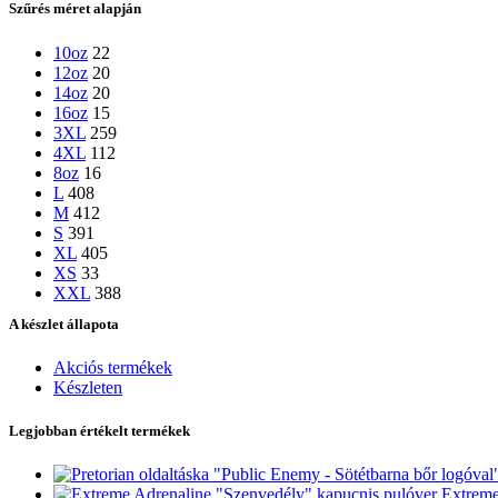
Szűrés méret alapján
10oz
22
12oz
20
14oz
20
16oz
15
3XL
259
4XL
112
8oz
16
L
408
M
412
S
391
XL
405
XS
33
XXL
388
A készlet állapota
Akciós termékek
Készleten
Legjobban értékelt termékek
Extreme