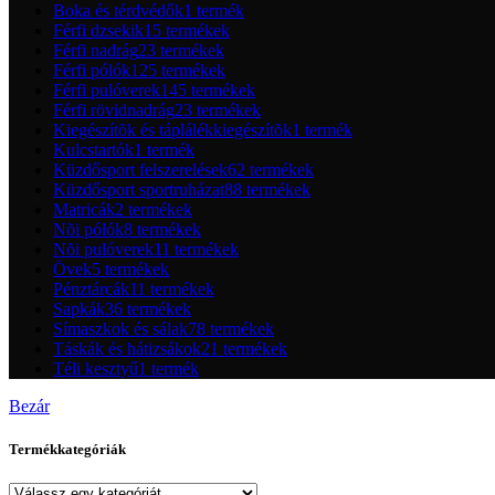
Boka és térdvédők
1 termék
Férfi dzsekik
15 termékek
Férfi nadrág
23 termékek
Férfi pólók
125 termékek
Férfi pulóverek
145 termékek
Férfi rövidnadrág
23 termékek
Kiegészítõk és táplálékkiegészítõk
1 termék
Kulcstartók
1 termék
Küzdősport felszerelések
62 termékek
Küzdősport sportruházat
88 termékek
Matricák
2 termékek
Nõi pólók
8 termékek
Nõi pulóverek
11 termékek
Övek
5 termékek
Pénztárcák
11 termékek
Sapkák
36 termékek
Símaszkok és sálak
78 termékek
Táskák és hátizsákok
21 termékek
Téli kesztyű
1 termék
Bezár
Termékkategóriák