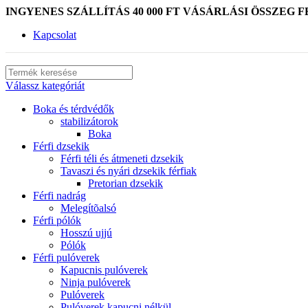
INGYENES SZÁLLÍTÁS 40 000 FT VÁSÁRLÁSI ÖSSZEG F
Kapcsolat
Válassz kategóriát
Boka és térdvédők
stabilizátorok
Boka
Férfi dzsekik
Férfi téli és átmeneti dzsekik
Tavaszi és nyári dzsekik férfiak
Pretorian dzsekik
Férfi nadrág
Melegítõalsó
Férfi pólók
Hosszú ujjú
Pólók
Férfi pulóverek
Kapucnis pulóverek
Ninja pulóverek
Pulóverek
Pulóverek kapucni nélkül