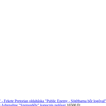
Pretorian oldaltáska "Public Enemy - Sötétbarna bőr logóval
 Adrenaline "Szenvedély" kapucnis pulóver
16500
Ft