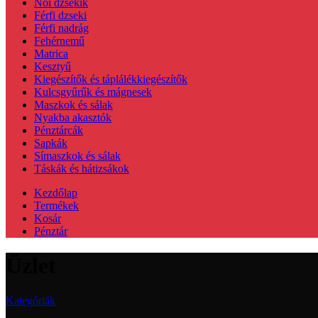
Női dzsekik
Férfi dzseki
Férfi nadrág
Fehérnemű
Matrica
Kesztyű
Kiegészítők és táplálékkiegészítők
Kulcsgyűrűk és mágnesek
Maszkok és sálak
Nyakba akasztók
Pénztárcák
Sapkák
Símaszkok és sálak
Táskák és hátizsákok
Kezdőlap
Termékek
Kosár
Pénztár
Üzlet
Kategóriák