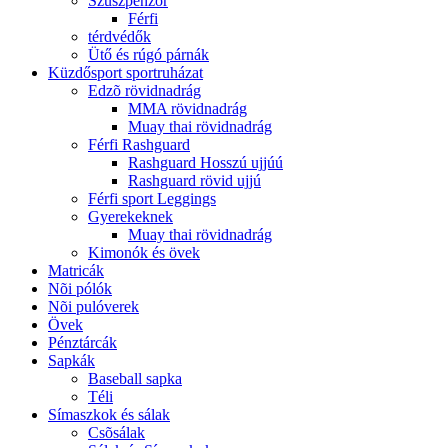
Szuszpenzor
Férfi
térdvédők
Ütő és rúgó párnák
Küzdősport sportruházat
Edzõ rövidnadrág
MMA rövidnadrág
Muay thai rövidnadrág
Férfi Rashguard
Rashguard Hosszú ujjúú
Rashguard rövid ujjú
Férfi sport Leggings
Gyerekeknek
Muay thai rövidnadrág
Kimonók és övek
Matricák
Nõi pólók
Nõi pulóverek
Övek
Pénztárcák
Sapkák
Baseball sapka
Téli
Símaszkok és sálak
Csõsálak