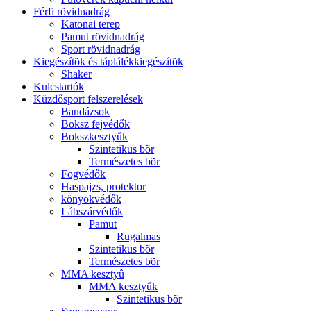
Férfi rövidnadrág
Katonai terep
Pamut rövidnadrág
Sport rövidnadrág
Kiegészítõk és táplálékkiegészítõk
Shaker
Kulcstartók
Küzdősport felszerelések
Bandázsok
Boksz fejvédők
Bokszkesztyűk
Szintetikus bõr
Természetes bõr
Fogvédők
Haspajzs, protektor
könyökvédők
Lábszárvédők
Pamut
Rugalmas
Szintetikus bõr
Természetes bõr
MMA kesztyû
MMA kesztyűk
Szintetikus bõr