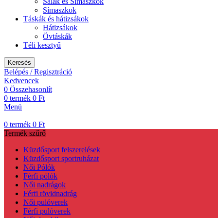
Sálak és Símaszkok
Símaszkok
Táskák és hátizsákok
Hátizsákok
Övtáskák
Téli kesztyű
Keresés
Belépés / Regisztráció
Kedvencek
0
Összehasonlít
0
termék
0
Ft
Menü
0
termék
0
Ft
Termék szűrő
Küzdősport felszerelések
Küzdősport sportruházat
Női Pólók
Férfi pólók
Női nadrágok
Férfi rövidnadrág
Női pulóverek
Férfi pulóverek