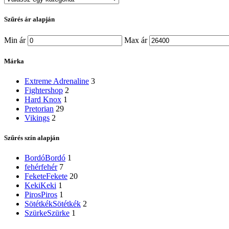
Szűrés ár alapján
Min ár
Max ár
Márka
Extreme Adrenaline
3
Fightershop
2
Hard Knox
1
Pretorian
29
Vikings
2
Szűrés szín alapján
Bordó
Bordó
1
fehér
fehér
7
Fekete
Fekete
20
Keki
Keki
1
Piros
Piros
1
Sötétkék
Sötétkék
2
Szürke
Szürke
1