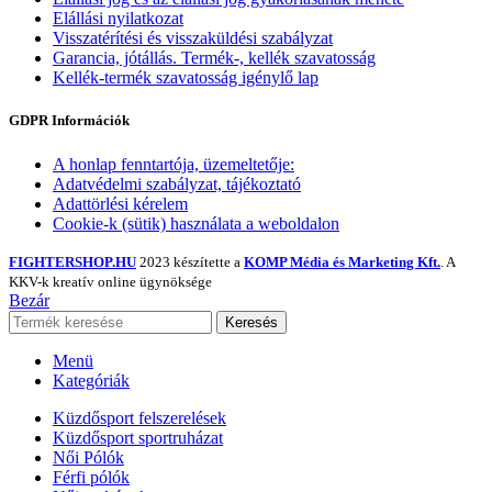
Elállási nyilatkozat
Visszatérítési és visszaküldési szabályzat
Garancia, jótállás. Termék-, kellék szavatosság
Kellék-termék szavatosság igénylő lap
GDPR Információk
A honlap fenntartója, üzemeltetője:
Adatvédelmi szabályzat, tájékoztató
Adattörlési kérelem
Cookie-k (sütik) használata a weboldalon
FIGHTERSHOP.HU
2023 készítette a
KOMP Média és Marketing Kft.
. A
KKV-k kreatív online ügynöksége
Bezár
Keresés
Menü
Kategóriák
Küzdősport felszerelések
Küzdősport sportruházat
Női Pólók
Férfi pólók