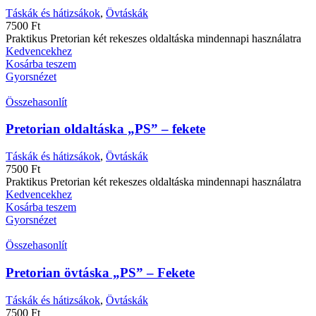
Táskák és hátizsákok
,
Övtáskák
7500
Ft
Praktikus Pretorian két rekeszes oldaltáska mindennapi használatra
Kedvencekhez
Kosárba teszem
Gyorsnézet
Összehasonlít
Pretorian oldaltáska „PS” – fekete
Táskák és hátizsákok
,
Övtáskák
7500
Ft
Praktikus Pretorian két rekeszes oldaltáska mindennapi használatra
Kedvencekhez
Kosárba teszem
Gyorsnézet
Összehasonlít
Pretorian övtáska „PS” – Fekete
Táskák és hátizsákok
,
Övtáskák
7500
Ft