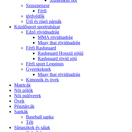
Szintetikus bõr
Szuszpenzor
Férfi
térdvédők
Ütő és rúgó párnák
Küzdősport sportruházat
Edzõ rövidnadrág
MMA rövidnadrág
Muay thai rövidnadrág
Férfi Rashguard
Rashguard Hosszú ujjúú
Rashguard rövid ujjú
Férfi sport Leggings
Gyerekeknek
Muay thai rövidnadrág
Kimonók és övek
Matricák
Nõi pólók
Nõi pulóverek
Övek
Pénztárcák
Sapkák
Baseball sapka
Téli
Símaszkok és sálak