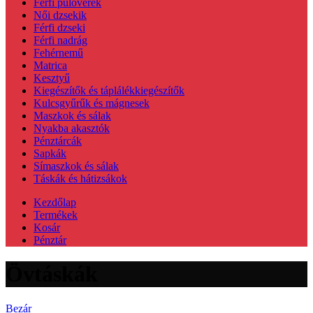
Férfi pulóverek
Női dzsekik
Férfi dzseki
Férfi nadrág
Fehérnemű
Matrica
Kesztyű
Kiegészítők és táplálékkiegészítők
Kulcsgyűrűk és mágnesek
Maszkok és sálak
Nyakba akasztók
Pénztárcák
Sapkák
Símaszkok és sálak
Táskák és hátizsákok
Kezdőlap
Termékek
Kosár
Pénztár
Övtáskák
Bezár