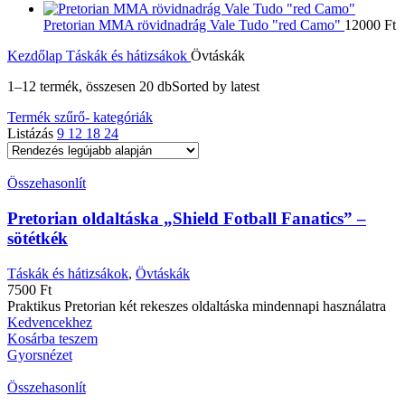
Pretorian MMA rövidnadrág Vale Tudo "red Camo"
12000
Ft
Kezdőlap
Táskák és hátizsákok
Övtáskák
1–12 termék, összesen 20 db
Sorted by latest
Termék szűrő- kategóriák
Listázás
9
12
18
24
Összehasonlít
Pretorian oldaltáska „Shield Fotball Fanatics” –
sötétkék
Táskák és hátizsákok
,
Övtáskák
7500
Ft
Praktikus Pretorian két rekeszes oldaltáska mindennapi használatra
Kedvencekhez
Kosárba teszem
Gyorsnézet
Összehasonlít