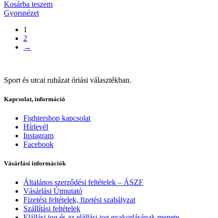
Kosárba teszem
Gyorsnézet
1
2
→
Sport és utcai ruházat óriási választékban.
Kapcsolat, információ
Fightershop kapcsolat
Hírlevél
Instagram
Facebook
Vásárlási információk
Általános szerződési feltételek – ÁSZF
Vásárlási Útmutató
Fizetési feltételek, fizetési szabályzat
Szállítási feltételek
Elállási jog és az elállási jog gyakorlásának menete