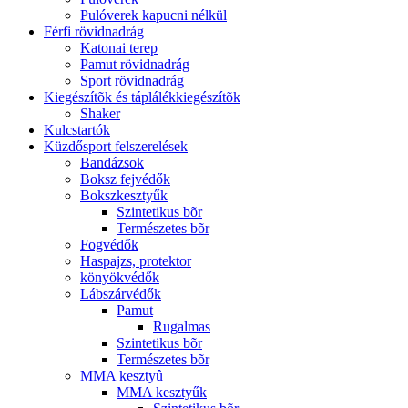
Pulóverek kapucni nélkül
Férfi rövidnadrág
Katonai terep
Pamut rövidnadrág
Sport rövidnadrág
Kiegészítõk és táplálékkiegészítõk
Shaker
Kulcstartók
Küzdősport felszerelések
Bandázsok
Boksz fejvédők
Bokszkesztyűk
Szintetikus bõr
Természetes bõr
Fogvédők
Haspajzs, protektor
könyökvédők
Lábszárvédők
Pamut
Rugalmas
Szintetikus bõr
Természetes bõr
MMA kesztyû
MMA kesztyűk