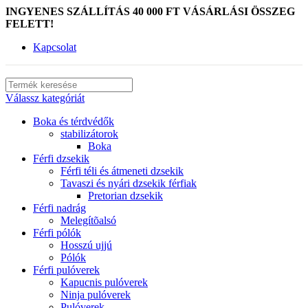
INGYENES SZÁLLÍTÁS 40 000 FT VÁSÁRLÁSI ÖSSZEG
FELETT!
Kapcsolat
Válassz kategóriát
Boka és térdvédők
stabilizátorok
Boka
Férfi dzsekik
Férfi téli és átmeneti dzsekik
Tavaszi és nyári dzsekik férfiak
Pretorian dzsekik
Férfi nadrág
Melegítõalsó
Férfi pólók
Hosszú ujjú
Pólók
Férfi pulóverek
Kapucnis pulóverek
Ninja pulóverek
Pulóverek