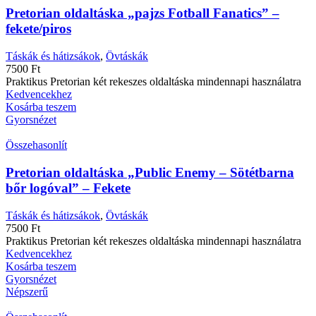
Pretorian oldaltáska „pajzs Fotball Fanatics” –
fekete/piros
Táskák és hátizsákok
,
Övtáskák
7500
Ft
Praktikus Pretorian két rekeszes oldaltáska mindennapi használatra
Kedvencekhez
Kosárba teszem
Gyorsnézet
Összehasonlít
Pretorian oldaltáska „Public Enemy – Sötétbarna
bőr logóval” – Fekete
Táskák és hátizsákok
,
Övtáskák
7500
Ft
Praktikus Pretorian két rekeszes oldaltáska mindennapi használatra
Kedvencekhez
Kosárba teszem
Gyorsnézet
Népszerű