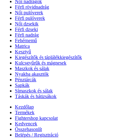
Női nadrágok
Férfi rövidnadrág
Női pulóverek
Férfi pulóverek
Női dzsekik
Férfi dzseki
Férfi nadrág
Fehérnemű
Matrica
Kesztyű
Kiegészítők és táplálékkiegészítők
Kulcsgyűrűk és mágnesek
Maszkok és sálak
Nyakba akasztók
Pénztárcák
Sapkák
Símaszkok és sálak
Táskák és hátizsákok
Kezdőlap
Termékek
Fightershop kapcsolat
Kedvencek
Összehasonlít
Belépés / Regisztráció