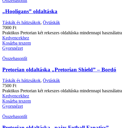
Összehasonlít
„Hooligans” oldaltáska
Táskák és hátizsákok
,
Övtáskák
7000
Ft
Praktikus Pretorian két rekeszes oldaltáska mindennapi használatra
Kedvencekhez
Kosárba teszem
Gyorsnézet
Összehasonlít
Pretorian oldaltáska „Pretorian Shield” – Bordó
Táskák és hátizsákok
,
Övtáskák
7500
Ft
Praktikus Pretorian két rekeszes oldaltáska mindennapi használatra
Kedvencekhez
Kosárba teszem
Gyorsnézet
Összehasonlít
Pretorian oldaltáska „pajzs Fotball Fanatics” –