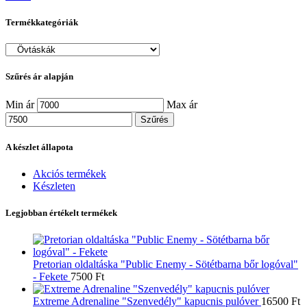
Termékkategóriák
Szűrés ár alapján
Min ár
Max ár
Szűrés
A készlet állapota
Akciós termékek
Készleten
Legjobban értékelt termékek
Pretorian oldaltáska "Public Enemy - Sötétbarna bőr logóval"
- Fekete
7500
Ft
Extreme Adrenaline "Szenvedély" kapucnis pulóver
16500
Ft