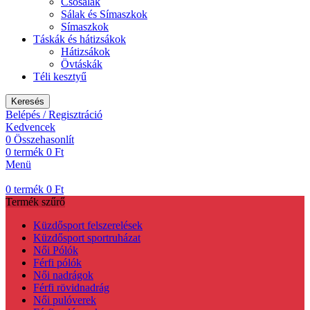
Csõsálak
Sálak és Símaszkok
Símaszkok
Táskák és hátizsákok
Hátizsákok
Övtáskák
Téli kesztyű
Keresés
Belépés / Regisztráció
Kedvencek
0
Összehasonlít
0
termék
0
Ft
Menü
0
termék
0
Ft
Termék szűrő
Küzdősport felszerelések
Küzdősport sportruházat
Női Pólók
Férfi pólók
Női nadrágok
Férfi rövidnadrág
Női pulóverek