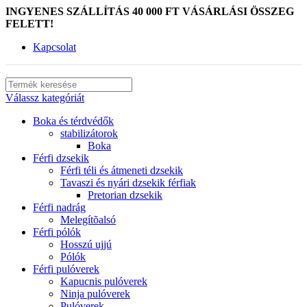
INGYENES SZÁLLÍTÁS 40 000 FT VÁSÁRLÁSI ÖSSZEG
FELETT!
Kapcsolat
Válassz kategóriát
Boka és térdvédők
stabilizátorok
Boka
Férfi dzsekik
Férfi téli és átmeneti dzsekik
Tavaszi és nyári dzsekik férfiak
Pretorian dzsekik
Férfi nadrág
Melegítõalsó
Férfi pólók
Hosszú ujjú
Pólók
Férfi pulóverek
Kapucnis pulóverek
Ninja pulóverek
Pulóverek