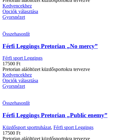
Pretorian aláöltözet küzdősportokra tervezve
Kedvencekhez
Opciók választása
Gyorsnézet
Összehasonlít
Férfi Leggings Pretorian „No mercy”
Férfi sport Leggings
17500
Ft
Pretorian aláöltözet küzdősportokra tervezve
Kedvencekhez
Opciók választása
Gyorsnézet
Összehasonlít
Férfi Leggings Pretorian „Public enemy”
Küzdősport sportruházat
,
Férfi sport Leggings
17500
Ft
Pretorian aláöltözet küzdősportokra tervezve