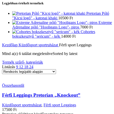
Legjobban értékelt termékek
Pretorian Póló
"Kicsi logó" - katonai khaki
10500
Ft
Extreme
Adrenaline póló "Hooligans Logo"- piros
7000
Ft
Cohortes
bokszkesztyű "sericum" - kék
14000
Ft
Kezdőlap
Küzdősport sportruházat
Férfi sport Leggings
Mind a(z) 6 találat megjelenítve
Sorted by latest
Termék szűrő- kategóriák
Listázás
9
12
18
24
Összehasonlít
Férfi Leggings Pretorian „Knockout”
Küzdősport sportruházat
,
Férfi sport Leggings
17500
Ft