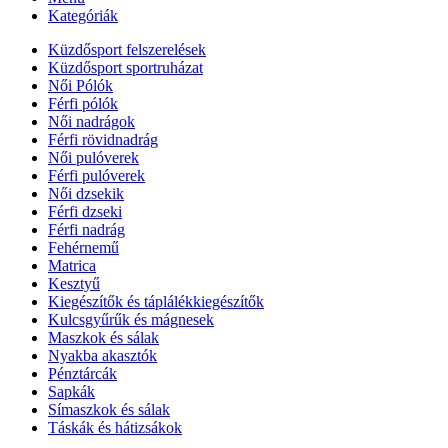
Kategóriák
Küzdősport felszerelések
Küzdősport sportruházat
Női Pólók
Férfi pólók
Női nadrágok
Férfi rövidnadrág
Női pulóverek
Férfi pulóverek
Női dzsekik
Férfi dzseki
Férfi nadrág
Fehérnemű
Matrica
Kesztyű
Kiegészítők és táplálékkiegészítők
Kulcsgyűrűk és mágnesek
Maszkok és sálak
Nyakba akasztók
Pénztárcák
Sapkák
Símaszkok és sálak
Táskák és hátizsákok