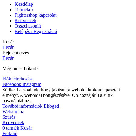
Kezdőlap
Termékek
Fightershop kapcsolat
Kedvencek
Összehasonlít
Belépés / Regisztráció
Kosár
Bezár
Bejelentkezés
Bezár
Még nincs fiókod?
Fiók létrehozása
Facebook
Instagram
Sütiket használunk, hogy javítsuk a weboldalunkon tapasztalt
élményt. A weboldal böngészésével Ön hozzájárul a sütik
használatához.
További információk
Elfogad
Webáruház
Szűrés
Kedvencek
0
termék
Kosár
Fiókom