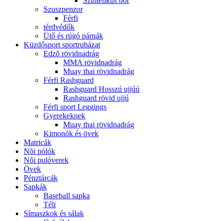
Szintetikus bõr
Szuszpenzor
Férfi
térdvédők
Ütő és rúgó párnák
Küzdősport sportruházat
Edzõ rövidnadrág
MMA rövidnadrág
Muay thai rövidnadrág
Férfi Rashguard
Rashguard Hosszú ujjúú
Rashguard rövid ujjú
Férfi sport Leggings
Gyerekeknek
Muay thai rövidnadrág
Kimonók és övek
Matricák
Nõi pólók
Nõi pulóverek
Övek
Pénztárcák
Sapkák
Baseball sapka
Téli
Símaszkok és sálak