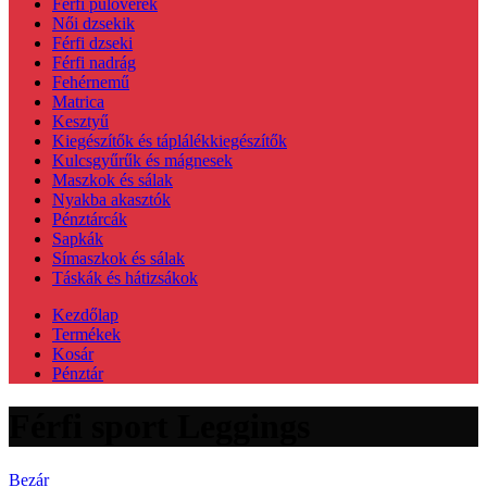
Férfi pulóverek
Női dzsekik
Férfi dzseki
Férfi nadrág
Fehérnemű
Matrica
Kesztyű
Kiegészítők és táplálékkiegészítők
Kulcsgyűrűk és mágnesek
Maszkok és sálak
Nyakba akasztók
Pénztárcák
Sapkák
Símaszkok és sálak
Táskák és hátizsákok
Kezdőlap
Termékek
Kosár
Pénztár
Férfi sport Leggings
Bezár