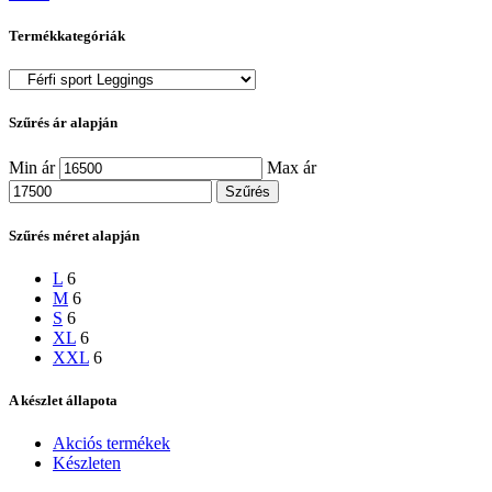
Termékkategóriák
Szűrés ár alapján
Min ár
Max ár
Szűrés
Szűrés méret alapján
L
6
M
6
S
6
XL
6
XXL
6
A készlet állapota
Akciós termékek
Készleten