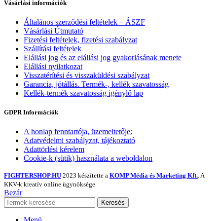
Vásárlási információk
Általános szerződési feltételek – ÁSZF
Vásárlási Útmutató
Fizetési feltételek, fizetési szabályzat
Szállítási feltételek
Elállási jog és az elállási jog gyakorlásának menete
Elállási nyilatkozat
Visszatérítési és visszaküldési szabályzat
Garancia, jótállás. Termék-, kellék szavatosság
Kellék-termék szavatosság igénylő lap
GDPR Információk
A honlap fenntartója, üzemeltetője:
Adatvédelmi szabályzat, tájékoztató
Adattörlési kérelem
Cookie-k (sütik) használata a weboldalon
FIGHTERSHOP.HU
2023 készítette a
KOMP Média és Marketing Kft.
. A
KKV-k kreatív online ügynöksége
Bezár
Keresés
Menü