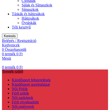
Csõsálak
Sálak és Símaszkok
Símaszkok
Táskák és hátizsákok
Hátizsákok
Övtáskák
Téli kesztyű
Keresés
Belépés / Regisztráció
Kedvencek
0
Összehasonlít
0
termék
0
Ft
Menü
0
termék
0
Ft
Termék szűrő
Küzdősport felszerelések
Küzdősport sportruházat
Női Pólók
Férfi pólók
Női nadrágok
Férfi rövidnadrág
Női pulóverek