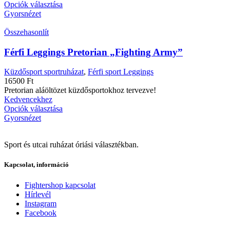
Opciók választása
Gyorsnézet
Összehasonlít
Férfi Leggings Pretorian „Fighting Army”
Küzdősport sportruházat
,
Férfi sport Leggings
16500
Ft
Pretorian aláöltözet küzdősportokhoz tervezve!
Kedvencekhez
Opciók választása
Gyorsnézet
Sport és utcai ruházat óriási választékban.
Kapcsolat, információ
Fightershop kapcsolat
Hírlevél
Instagram
Facebook