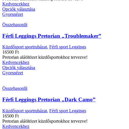
Kedvencekhez
Opciók választása
Gyorsnézet
Összehasonlít
Férfi Leggings Pretorian „Troublemaker”
Küzdősport sportruházat
,
Férfi sport Leggings
16500
Ft
Pretorian aláöltözet küzdősportokhoz tervezve!
Kedvencekhez
Opciók választása
Gyorsnézet
Összehasonlít
Férfi Leggings Pretorian „Dark Camo”
Küzdősport sportruházat
,
Férfi sport Leggings
16500
Ft
Pretorian aláöltözet küzdősportokhoz tervezve!
Kedvencekhez