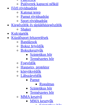
Pulóverek kapucni nélkül
Férfi rövidnadrág
Katonai terep
Pamut rövidnadrág
Sport rövidnadrág
Kiegészítõk és táplálékkiegészítõk
Shaker
Kulcstartók
Küzdősport felszerelések
Bandázsok
Boksz fejvédők
Bokszkesztyűk
Szintetikus bõr
Természetes bõr
Fogvédők
Haspajzs, protektor
könyökvédők
Lábszárvédők
Pamut
Rugalmas
Szintetikus bõr
Természetes bõr
MMA kesztyû
MMA kesztyűk