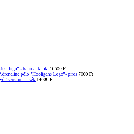
icsi logó" - katonai khaki
10500
Ft
Adrenaline póló "Hooligans Logo"- piros
7000
Ft
yű "sericum" - kék
14000
Ft