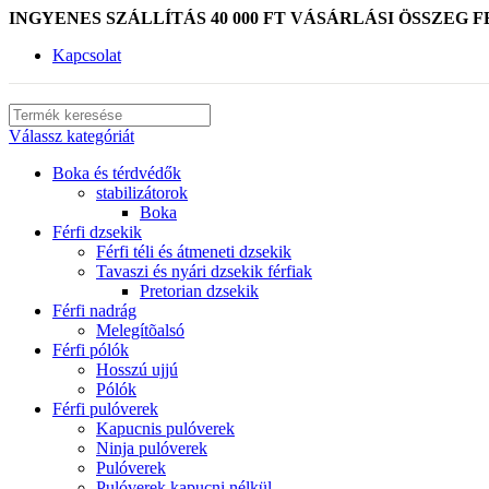
INGYENES SZÁLLÍTÁS 40 000 FT VÁSÁRLÁSI ÖSSZEG F
Kapcsolat
Válassz kategóriát
Boka és térdvédők
stabilizátorok
Boka
Férfi dzsekik
Férfi téli és átmeneti dzsekik
Tavaszi és nyári dzsekik férfiak
Pretorian dzsekik
Férfi nadrág
Melegítõalsó
Férfi pólók
Hosszú ujjú
Pólók
Férfi pulóverek
Kapucnis pulóverek
Ninja pulóverek
Pulóverek
Pulóverek kapucni nélkül