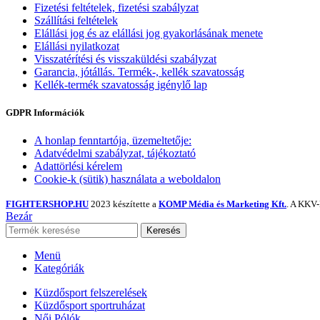
Fizetési feltételek, fizetési szabályzat
Szállítási feltételek
Elállási jog és az elállási jog gyakorlásának menete
Elállási nyilatkozat
Visszatérítési és visszaküldési szabályzat
Garancia, jótállás. Termék-, kellék szavatosság
Kellék-termék szavatosság igénylő lap
GDPR Információk
A honlap fenntartója, üzemeltetője:
Adatvédelmi szabályzat, tájékoztató
Adattörlési kérelem
Cookie-k (sütik) használata a weboldalon
FIGHTERSHOP.HU
2023 készítette a
KOMP Média és Marketing Kft.
. A KKV-
Bezár
Keresés
Menü
Kategóriák
Küzdősport felszerelések
Küzdősport sportruházat
Női Pólók