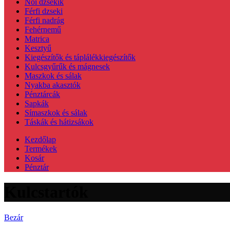
Női dzsekik
Férfi dzseki
Férfi nadrág
Fehérnemű
Matrica
Kesztyű
Kiegészítők és táplálékkiegészítők
Kulcsgyűrűk és mágnesek
Maszkok és sálak
Nyakba akasztók
Pénztárcák
Sapkák
Símaszkok és sálak
Táskák és hátizsákok
Kezdőlap
Termékek
Kosár
Pénztár
Kulcstartók
Bezár