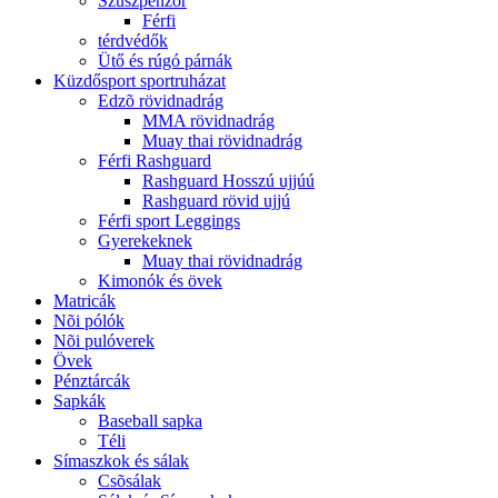
Szuszpenzor
Férfi
térdvédők
Ütő és rúgó párnák
Küzdősport sportruházat
Edzõ rövidnadrág
MMA rövidnadrág
Muay thai rövidnadrág
Férfi Rashguard
Rashguard Hosszú ujjúú
Rashguard rövid ujjú
Férfi sport Leggings
Gyerekeknek
Muay thai rövidnadrág
Kimonók és övek
Matricák
Nõi pólók
Nõi pulóverek
Övek
Pénztárcák
Sapkák
Baseball sapka
Téli
Símaszkok és sálak
Csõsálak