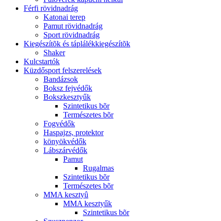
Férfi rövidnadrág
Katonai terep
Pamut rövidnadrág
Sport rövidnadrág
Kiegészítõk és táplálékkiegészítõk
Shaker
Kulcstartók
Küzdősport felszerelések
Bandázsok
Boksz fejvédők
Bokszkesztyűk
Szintetikus bõr
Természetes bõr
Fogvédők
Haspajzs, protektor
könyökvédők
Lábszárvédők
Pamut
Rugalmas
Szintetikus bõr
Természetes bõr
MMA kesztyû
MMA kesztyűk
Szintetikus bõr