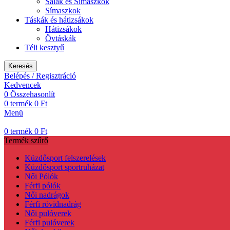
Sálak és Símaszkok
Símaszkok
Táskák és hátizsákok
Hátizsákok
Övtáskák
Téli kesztyű
Keresés
Belépés / Regisztráció
Kedvencek
0
Összehasonlít
0
termék
0
Ft
Menü
0
termék
0
Ft
Termék szűrő
Küzdősport felszerelések
Küzdősport sportruházat
Női Pólók
Férfi pólók
Női nadrágok
Férfi rövidnadrág
Női pulóverek
Férfi pulóverek