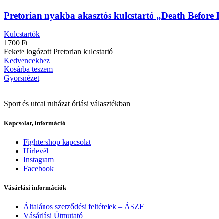
Pretorian nyakba akasztós kulcstartó „Death Before
Kulcstartók
1700
Ft
Fekete logózott Pretorian kulcstartó
Kedvencekhez
Kosárba teszem
Gyorsnézet
Sport és utcai ruházat óriási választékban.
Kapcsolat, információ
Fightershop kapcsolat
Hírlevél
Instagram
Facebook
Vásárlási információk
Általános szerződési feltételek – ÁSZF
Vásárlási Útmutató