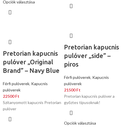
Opciók választása
Pretorian kapucnis
Pretorian kapucnis
pulóver „side” –
pulóver „Original
piros
Brand” – Navy Blue
Férfi pulóverek
,
Kapucnis
Férfi pulóverek
,
Kapucnis
pulóverek
pulóverek
21500
Ft
22500
Ft
Pretorian kapucnis pulóver a
Szitanyomott kapucnis Pretorian
győztes típusoknak!
pulóver
Opciók választása