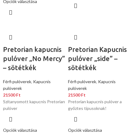
Opciók választása
Pretorian kapucnis
Pretorian Kapucnis
pulóver „No Mercy”
pulóver „side” –
– sötétkék
sötétkék
Férfi pulóverek
,
Kapucnis
Férfi pulóverek
,
Kapucnis
pulóverek
pulóverek
21500
Ft
21500
Ft
Szitanyomott kapucnis Pretorian
Pretorian kapucnis pulóver a
pulóver
győztes típusoknak!
Opciók választása
Opciók választása