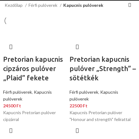
Kezdőlap
Férfi pulóverek
Kapucnis pulóverek
Pretorian kapucnis
Pretorian kapucnis
cipzáros pulóver
pulóver „Strength” –
„Plaid” fekete
sötétkék
Férfi pulóverek
,
Kapucnis
Férfi pulóverek
,
Kapucnis
pulóverek
pulóverek
24500
Ft
22500
Ft
Kapucnis Pretorian pulóver
Kapucnis Pretorian pulóver
cipzárral
"Honour and strength" felirattal