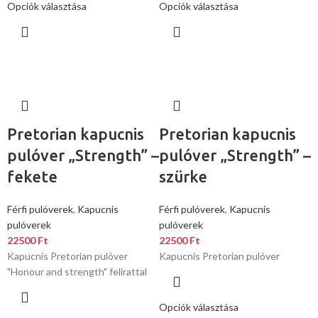
Opciók választása
Opciók választása
Pretorian kapucnis
Pretorian kapucnis
pulóver „Strength” –
pulóver „Strength” –
fekete
szürke
Férfi pulóverek
,
Kapucnis
Férfi pulóverek
,
Kapucnis
pulóverek
pulóverek
22500
Ft
22500
Ft
Kapucnis Pretorian pulóver
Kapucnis Pretorian pulóver
"Honour and strength" felirattal
Opciók választása