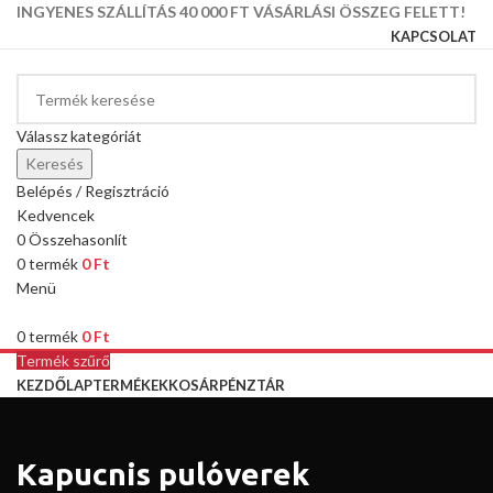
INGYENES SZÁLLÍTÁS 40 000 FT VÁSÁRLÁSI ÖSSZEG FELETT!
KAPCSOLAT
Válassz kategóriát
Keresés
Belépés / Regisztráció
Kedvencek
0
Összehasonlít
0
termék
0
Ft
Menü
0
termék
0
Ft
Termék szűrő
KEZDŐLAP
TERMÉKEK
KOSÁR
PÉNZTÁR
Kapucnis pulóverek