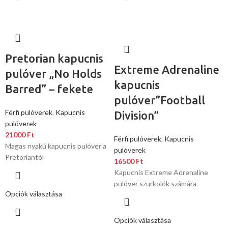
Pretorian kapucnis
Extreme Adrenaline
pulóver „No Holds
kapucnis
Barred” – fekete
pulóver”Football
Férfi pulóverek
,
Kapucnis
Division”
pulóverek
21000
Ft
Férfi pulóverek
,
Kapucnis
Magas nyakú kapucnis pulóver a
pulóverek
Pretoriantól
16500
Ft
Kapucnis Extreme Adrenaline
pulóver szurkolók számára
Opciók választása
Opciók választása