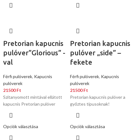
Pretorian kapucnis
Pretorian kapucnis
pulóver”Glorious” -
pulóver „side” –
val
fekete
Férfi pulóverek
,
Kapucnis
Férfi pulóverek
,
Kapucnis
pulóverek
pulóverek
21500
Ft
21500
Ft
Szitanyomott mintával ellátott
Pretorian kapucnis pulóver a
kapucnis Pretorian pulóver
győztes típusoknak!
Opciók választása
Opciók választása