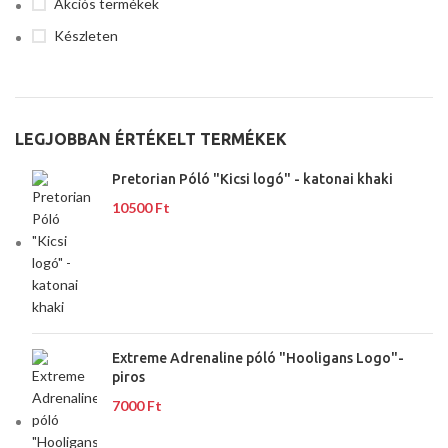
Akciós termékek
Készleten
LEGJOBBAN ÉRTÉKELT TERMÉKEK
Pretorian Póló "Kicsi logó" - katonai khaki
10500
Ft
Extreme Adrenaline póló "Hooligans Logo"-
piros
7000
Ft