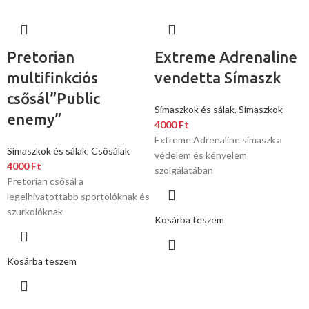
Pretorian
Extreme Adrenaline
multifinkciós
vendetta Símaszk
csősál”Public
Símaszkok és sálak
,
Símaszkok
enemy”
4000
Ft
Extreme Adrenaline símaszk a
Símaszkok és sálak
,
Csõsálak
védelem és kényelem
4000
Ft
szolgálatában
Pretorian csősál a
legelhivatottabb sportolóknak és
szurkolóknak
Kosárba teszem
Kosárba teszem