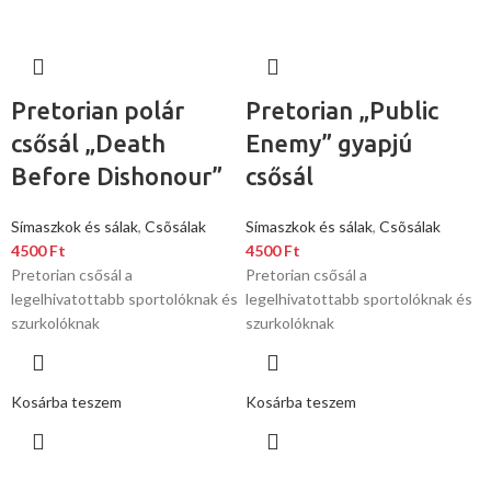
Pretorian polár
Pretorian „Public
csősál „Death
Enemy” gyapjú
Before Dishonour”
csősál
Símaszkok és sálak
,
Csõsálak
Símaszkok és sálak
,
Csõsálak
4500
Ft
4500
Ft
Pretorian csősál a
Pretorian csősál a
legelhivatottabb sportolóknak és
legelhivatottabb sportolóknak és
szurkolóknak
szurkolóknak
Kosárba teszem
Kosárba teszem