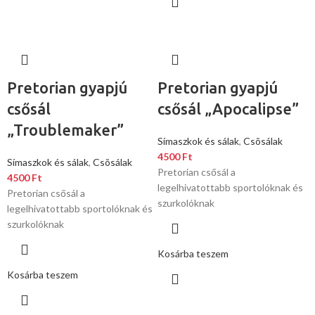
Pretorian gyapjú
Pretorian gyapjú
csősál
csősál „Apocalipse”
„Troublemaker”
Símaszkok és sálak
,
Csõsálak
4500
Ft
Símaszkok és sálak
,
Csõsálak
Pretorian csősál a
4500
Ft
legelhivatottabb sportolóknak és
Pretorian csősál a
szurkolóknak
legelhivatottabb sportolóknak és
szurkolóknak
Kosárba teszem
Kosárba teszem