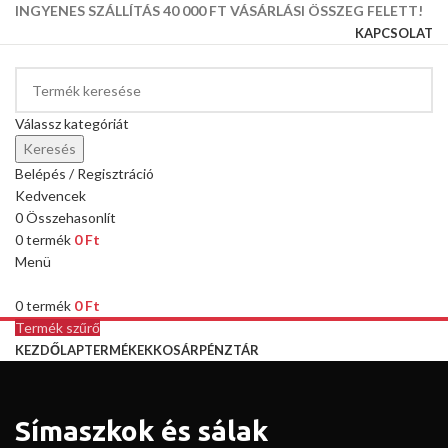
INGYENES SZÁLLÍTÁS 40 000 FT VÁSÁRLÁSI ÖSSZEG FELETT!
KAPCSOLAT
Válassz kategóriát
Keresés
Belépés / Regisztráció
Kedvencek
0
Összehasonlít
0
termék
0
Ft
Menü
0
termék
0
Ft
Termék szűrő
KEZDŐLAP
TERMÉKEK
KOSÁR
PÉNZTÁR
Símaszkok és sálak