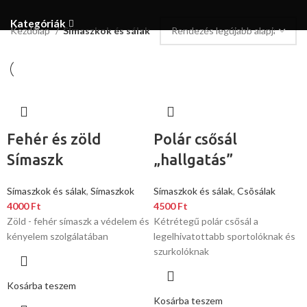
Kategóriák
Kezdőlap
Símaszkok és sálak
Fehér és zöld
Polár csősál
Símaszk
„hallgatás”
Símaszkok és sálak
,
Símaszkok
Símaszkok és sálak
,
Csõsálak
4000
Ft
4500
Ft
Zöld - fehér símaszk a védelem és
Kétrétegű polár csősál a
kényelem szolgálatában
legelhivatottabb sportolóknak és
szurkolóknak
Kosárba teszem
Kosárba teszem