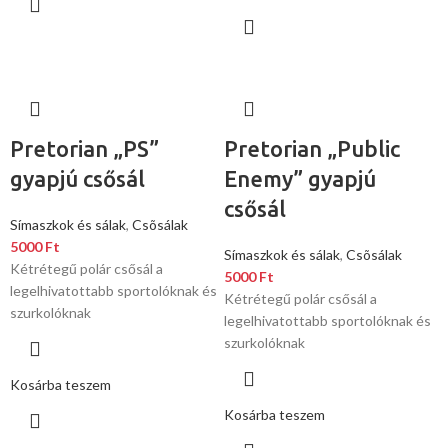
Pretorian „PS”
Pretorian „Public
gyapjú csősál
Enemy” gyapjú
csősál
Símaszkok és sálak
,
Csõsálak
5000
Ft
Símaszkok és sálak
,
Csõsálak
Kétrétegű polár csősál a
5000
Ft
legelhivatottabb sportolóknak és
Kétrétegű polár csősál a
szurkolóknak
legelhivatottabb sportolóknak és
szurkolóknak
Kosárba teszem
Kosárba teszem