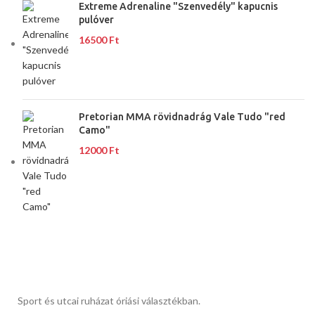
Extreme Adrenaline "Szenvedély" kapucnis
pulóver
16500
Ft
Pretorian MMA rövidnadrág Vale Tudo "red
Camo"
12000
Ft
Sport és utcai ruházat óriási választékban.