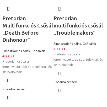
Pretorian
Pretorian
Multifunkciós Csősál
multifunkciós csősál
„Death Before
„Troublemakers”
Dishonour”
Símaszkok és sálak
,
Csõsálak
4000
Ft
Símaszkok és sálak
,
Csõsálak
Pretorian csősál a
4000
Ft
legelhivatottabb sportolóknak és
Pretorian csősál a
szurkolóknak
legelhivatottabb sportolóknak és
szurkolóknak
Kosárba teszem
Kosárba teszem