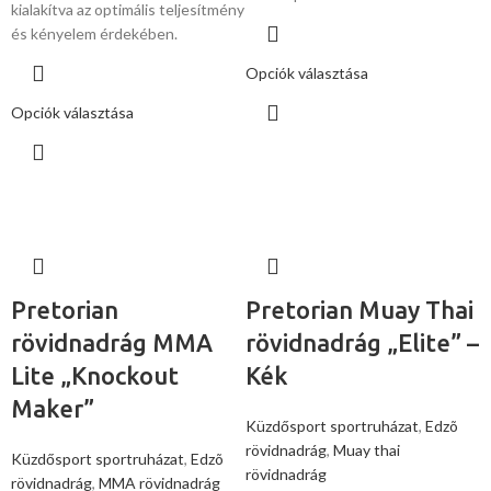
kialakítva az optimális teljesítmény
és kényelem érdekében.
Opciók választása
Opciók választása
Pretorian
Pretorian Muay Thai
rövidnadrág MMA
rövidnadrág „Elite” –
Lite „Knockout
Kék
Maker”
Küzdősport sportruházat
,
Edzõ
rövidnadrág
,
Muay thai
Küzdősport sportruházat
,
Edzõ
rövidnadrág
rövidnadrág
,
MMA rövidnadrág