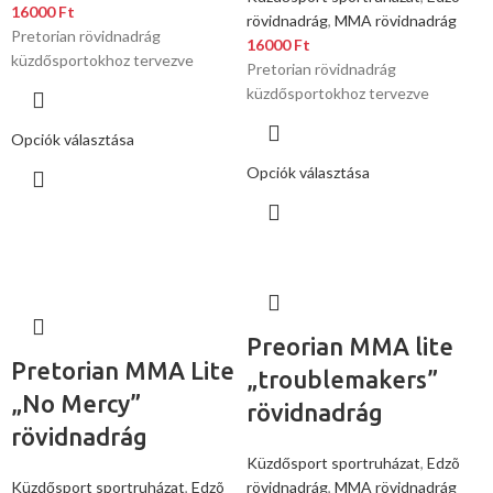
16000
Ft
rövidnadrág
,
MMA rövidnadrág
Pretorian rövidnadrág
16000
Ft
küzdősportokhoz tervezve
Pretorian rövidnadrág
küzdősportokhoz tervezve
Opciók választása
Opciók választása
Preorian MMA lite
Pretorian MMA Lite
„troublemakers”
„No Mercy”
rövidnadrág
rövidnadrág
Küzdősport sportruházat
,
Edzõ
Küzdősport sportruházat
,
Edzõ
rövidnadrág
,
MMA rövidnadrág