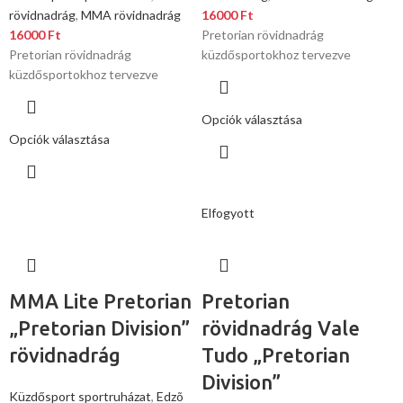
rövidnadrág
,
MMA rövidnadrág
16000
Ft
16000
Ft
Pretorian rövidnadrág
Pretorian rövidnadrág
küzdősportokhoz tervezve
küzdősportokhoz tervezve
Opciók választása
Opciók választása
Elfogyott
MMA Lite Pretorian
Pretorian
„Pretorian Division”
rövidnadrág Vale
rövidnadrág
Tudo „Pretorian
Division”
Küzdősport sportruházat
,
Edzõ