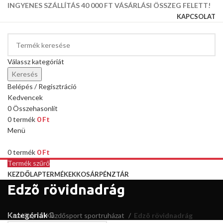
INGYENES SZÁLLÍTÁS 40 000 FT VÁSÁRLÁSI ÖSSZEG FELETT!
KAPCSOLAT
Válassz kategóriát
Keresés
Belépés / Regisztráció
Kedvencek
0
Összehasonlít
0
termék
0
Ft
Menü
0
termék
0
Ft
Termék szűrő
KEZDŐLAP
TERMÉKEK
KOSÁR
PÉNZTÁR
Edzõ rövidnadrág
Kategóriák
Kezdőlap
Küzdősport sportruházat
Edzõ rövidnadrág