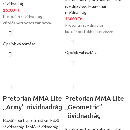
rövidnadrág
rövidnadrág
,
Muay thai
16000
Ft
rövidnadrág
Pretorian rövidnadrág
16000
Ft
küzdősportokhoz tervezve
Pretorian rövidnadrág
küzdősportokhoz tervezve
Opciók választása
Opciók választása
Pretorian MMA Lite
Pretorian MMA Lite
„Army” rövidnadrág
„Geometric”
rövidnadrág
Küzdősport sportruházat
,
Edzõ
rövidnadrág
,
MMA rövidnadrág
Küzdősport sportruházat
,
Edzõ