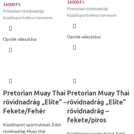
16000
Ft
16000
Ft
Pretorian rövidnadrág
Pretorian rövidnadrág
küzdősportokhoz tervezve
küzdősportokhoz tervezve
Opciók választása
Opciók választása
Pretorian Muay Thai
Pretorian Muay Thai
rövidnadrág „Elite” –
rövidnadrág „Elite”
Fekete/Fehér
rövidnadrág –
fekete/piros
Küzdősport sportruházat
,
Edzõ
rövidnadrág
,
Muay thai
Küzdősport sportruházat
,
Edzõ