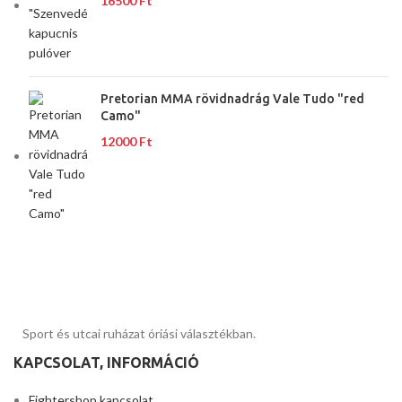
16500
Ft
Pretorian MMA rövidnadrág Vale Tudo "red
Camo"
12000
Ft
Sport és utcai ruházat óriási választékban.
KAPCSOLAT, INFORMÁCIÓ
Fightershop kapcsolat