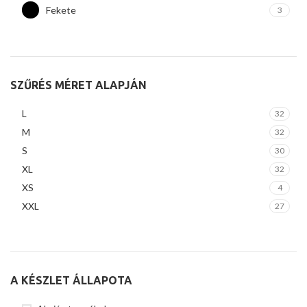
Fekete
3
SZŰRÉS MÉRET ALAPJÁN
L
32
M
32
S
30
XL
32
XS
4
XXL
27
A KÉSZLET ÁLLAPOTA