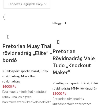
Elfogyott
Pretorian Muay Thai
Pretorian
rövidnadrág „Elite” –
Rövidnadrág Vale
bordó
Tudo „Knockout
Küzdősport sportruházat
,
Edzõ
Maker”
rövidnadrág
,
Muay thai
rövidnadrág
Küzdősport sportruházat
,
Edzõ
16000
Ft
rövidnadrág
,
MMA rövidnadrág
Ez a magas minőségű nadrág a
13000
Ft
Muay Thai és egyéb
Pretorian rövidnadrág
harcművészetek kedvelőinek lett
küzdősportokhoz tervezve