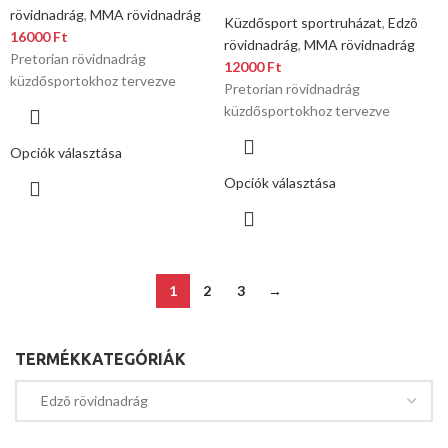
rövidnadrág
,
MMA rövidnadrág
Küzdősport sportruházat
,
Edzõ
16000
Ft
rövidnadrág
,
MMA rövidnadrág
Pretorian rövidnadrág
12000
Ft
küzdősportokhoz tervezve
Pretorian rövidnadrág
küzdősportokhoz tervezve
Opciók választása
Opciók választása
1
2
3
→
TERMÉKKATEGÓRIÁK