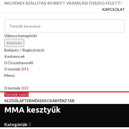
INGYENES SZÁLLÍTÁS 40 000 FT VÁSÁRLÁSI ÖSSZEG FELETT!
KAPCSOLAT
Válassz kategóriát
Keresés
Belépés / Regisztráció
Kedvencek
0
Összehasonlít
0
termék
0
Ft
Menü
0
termék
0
Ft
Termék szűrő
KEZDŐLAP
TERMÉKEK
KOSÁR
PÉNZTÁR
MMA kesztyűk
Kategóriák