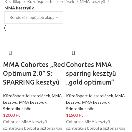
Kezdőlap
Küzdősport felszerelések
MMA kesztyû
MMA kesztyűk
MMA Cohortes „Red
Cohortes MMA
Optimum 2.0” S:
sparring kesztyű
SPARRING kesztyû
„gold optimum”
Küzdősport felszerelések
,
MMA
Küzdősport felszerelések
,
MMA
kesztyû
,
MMA kesztyűk
,
kesztyû
,
MMA kesztyűk
,
Szintetikus bõr
Szintetikus bõr
12000
Ft
11500
Ft
Cohortes MMA kesztyű
Cohortes MMA kesztyű
szintetikus bőrből a biztonságos
szintetikus bőrből a biztonságos