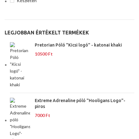
Készleten
LEGJOBBAN ÉRTÉKELT TERMÉKEK
Pretorian Póló "Kicsi logó" - katonai khaki
10500
Ft
Extreme Adrenaline póló "Hooligans Logo"-
piros
7000
Ft