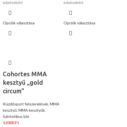
edzésekért
edzésekért
Opciók választása
Opciók választása
Cohortes MMA
kesztyű „gold
circum”
Küzdősport felszerelések
,
MMA
kesztyû
,
MMA kesztyűk
,
Szintetikus bõr
12000
Ft