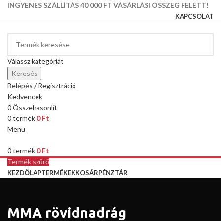
INGYENES SZÁLLÍTÁS 40 000 FT VÁSÁRLÁSI ÖSSZEG FELETT!
KAPCSOLAT
Válassz kategóriát
Keresés
Belépés / Regisztráció
Kedvencek
0
Összehasonlít
0
termék
0
Ft
Menü
0
termék
0
Ft
Termék szűrő
KEZDŐLAP
TERMÉKEK
KOSÁR
PÉNZTÁR
MMA rövidnadrág