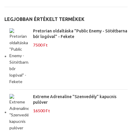
LEGJOBBAN ÉRTÉKELT TERMÉKEK
Pretorian oldaltáska "Public Enemy - Sötétbarna
bőr logóval" - Fekete
7500
Ft
Extreme Adrenaline "Szenvedély" kapucnis
pulóver
16500
Ft