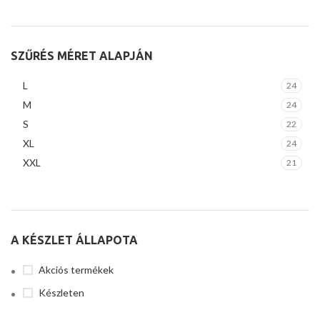
SZŰRÉS MÉRET ALAPJÁN
L
24
M
24
S
22
XL
24
XXL
21
A KÉSZLET ÁLLAPOTA
Akciós termékek
Készleten