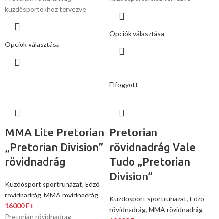
küzdősportokhoz tervezve
Opciók választása
Opciók választása
Elfogyott
MMA Lite Pretorian
Pretorian
„Pretorian Division”
rövidnadrág Vale
rövidnadrág
Tudo „Pretorian
Division”
Küzdősport sportruházat
,
Edzõ
rövidnadrág
,
MMA rövidnadrág
Küzdősport sportruházat
,
Edzõ
16000
Ft
rövidnadrág
,
MMA rövidnadrág
Pretorian rövidnadrág