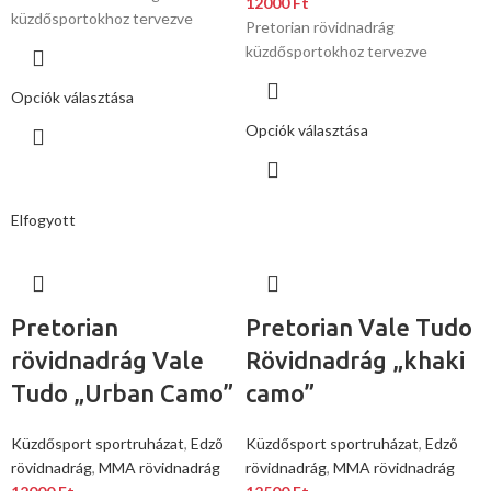
12000
Ft
küzdősportokhoz tervezve
Pretorian rövidnadrág
küzdősportokhoz tervezve
Opciók választása
Opciók választása
Elfogyott
Pretorian
Pretorian Vale Tudo
rövidnadrág Vale
Rövidnadrág „khaki
Tudo „Urban Camo”
camo”
Küzdősport sportruházat
,
Edzõ
Küzdősport sportruházat
,
Edzõ
rövidnadrág
,
MMA rövidnadrág
rövidnadrág
,
MMA rövidnadrág