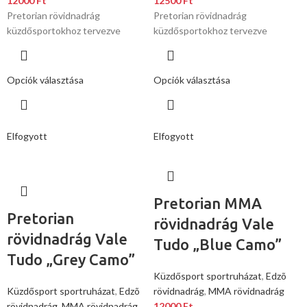
12000
Ft
12500
Ft
Pretorian rövidnadrág
Pretorian rövidnadrág
küzdősportokhoz tervezve
küzdősportokhoz tervezve
Opciók választása
Opciók választása
Elfogyott
Elfogyott
Pretorian MMA
Pretorian
rövidnadrág Vale
rövidnadrág Vale
Tudo „Blue Camo”
Tudo „Grey Camo”
Küzdősport sportruházat
,
Edzõ
Küzdősport sportruházat
,
Edzõ
rövidnadrág
,
MMA rövidnadrág
rövidnadrág
,
MMA rövidnadrág
12000
Ft