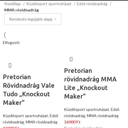
Kezdőlap
Küzdősport sportruházat
Edzõ rövidnadrág
MMA rövidnadrág
Elfogyott
Pretorian
Pretorian
rövidnadrág MMA
Rövidnadrág Vale
Lite „Knockout
Tudo „Knockout
Maker”
Maker”
Küzdősport sportruházat
,
Edzõ
Küzdősport sportruházat
,
Edzõ
rövidnadrág
,
MMA rövidnadrág
rövidnadrág
,
MMA rövidnadrág
16000
Ft