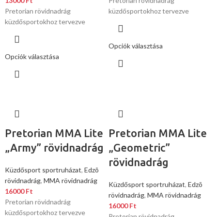
13000
Ft
Pretorian rövidnadrág
Pretorian rövidnadrág
küzdősportokhoz tervezve
küzdősportokhoz tervezve
Opciók választása
Opciók választása
Pretorian MMA Lite
Pretorian MMA Lite
„Army” rövidnadrág
„Geometric”
rövidnadrág
Küzdősport sportruházat
,
Edzõ
rövidnadrág
,
MMA rövidnadrág
Küzdősport sportruházat
,
Edzõ
16000
Ft
rövidnadrág
,
MMA rövidnadrág
Pretorian rövidnadrág
16000
Ft
küzdősportokhoz tervezve
Pretorian rövidnadrág