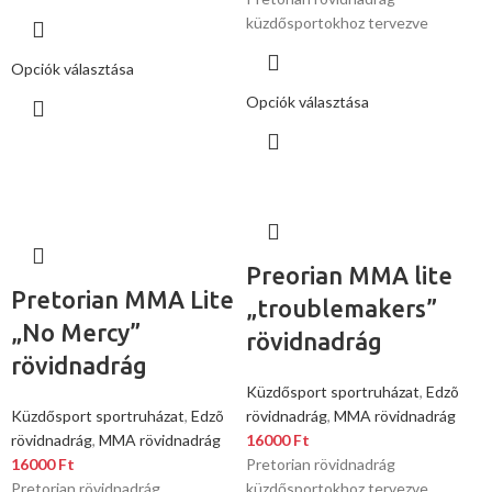
küzdősportokhoz tervezve
Opciók választása
Opciók választása
Preorian MMA lite
Pretorian MMA Lite
„troublemakers”
„No Mercy”
rövidnadrág
rövidnadrág
Küzdősport sportruházat
,
Edzõ
Küzdősport sportruházat
,
Edzõ
rövidnadrág
,
MMA rövidnadrág
rövidnadrág
,
MMA rövidnadrág
16000
Ft
16000
Ft
Pretorian rövidnadrág
Pretorian rövidnadrág
küzdősportokhoz tervezve