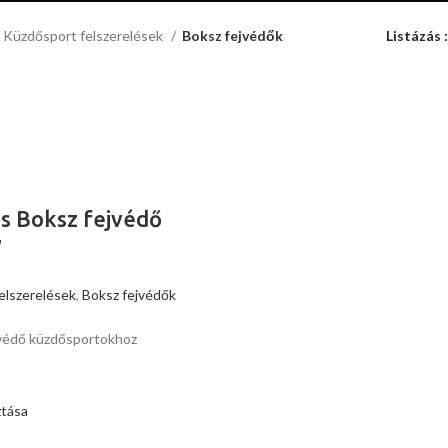
Küzdősport felszerelések
Boksz fejvédők
Listázás
s Boksz fejvédő
”
elszerelések
,
Boksz fejvédők
védő küzdősportokhoz
ztása