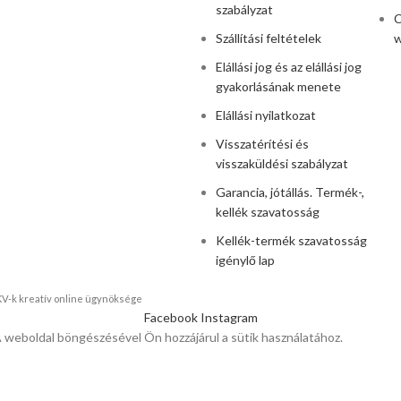
szabályzat
C
Szállítási feltételek
w
Elállási jog és az elállási jog
gyakorlásának menete
Elállási nyilatkozat
Visszatérítési és
visszaküldési szabályzat
Garancia, jótállás. Termék-,
kellék szavatosság
Kellék-termék szavatosság
igénylő lap
KKV-k kreatív online ügynöksége
Facebook
Instagram
A weboldal böngészésével Ön hozzájárul a sütik használatához.