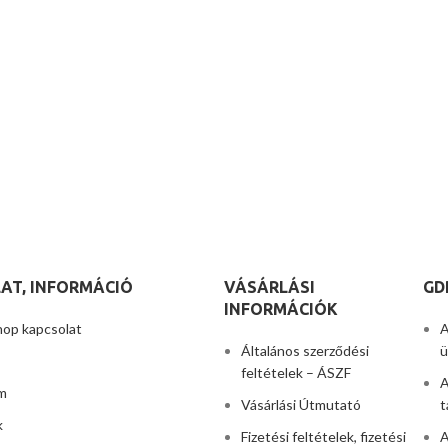
AT, INFORMÁCIÓ
VÁSÁRLÁSI
GD
INFORMÁCIÓK
hop kapcsolat
A
Általános szerződési
ü
feltételek – ÁSZF
A
m
Vásárlási Útmutató
t
k
Fizetési feltételek, fizetési
A