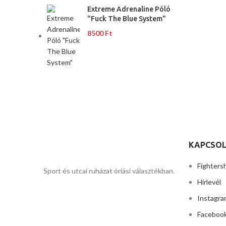
Extreme Adrenaline Póló
"Fuck The Blue System"
8500
Ft
KAPCSOL
Fighters
Sport és utcai ruházat óriási választékban.
Hírlevél
Instagra
Faceboo