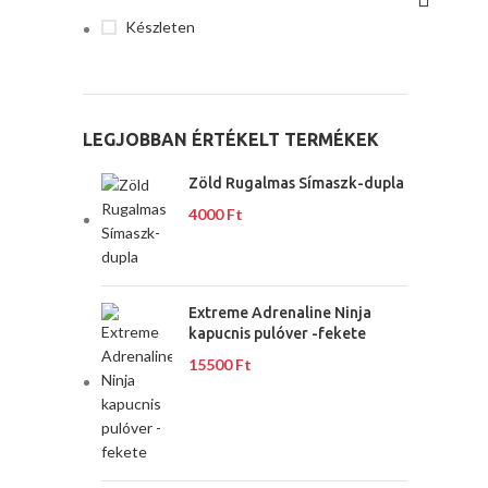
Készleten
LEGJOBBAN ÉRTÉKELT TERMÉKEK
Zöld Rugalmas Símaszk-dupla
4000
Ft
Extreme Adrenaline Ninja
kapucnis pulóver -fekete
15500
Ft