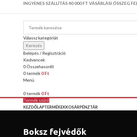
INGYENES SZÁLLÍTÁS 40 000 FT VÁSÁRLÁSI ÖSSZEG FE
Válassz kategóriát
Keresés
Belépés / Regisztráció
Kedvencek
0
Összehasonlít
0
termék
0
Ft
Menü
0
termék
0
Ft
Termék szűrő
KEZDŐLAP
TERMÉKEK
KOSÁR
PÉNZTÁR
Boksz fejvédők