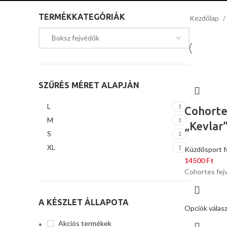
TERMÉKKATEGÓRIÁK
Kezdőlap
SZŰRÉS MÉRET ALAPJÁN
L
1
Cohorte
M
1
„Kevlar
S
1
XL
1
Küzdősport f
14500
Ft
Cohortes fej
A KÉSZLET ÁLLAPOTA
Opciók válas
Akciós termékek