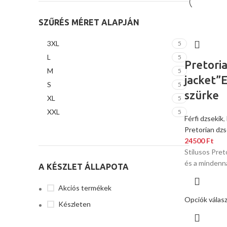
SZŰRÉS MÉRET ALAPJÁN
3XL
5
L
5
Pretori
M
5
jacket”E
S
5
szürke
XL
5
XXL
5
Férfi dzsekik
,
Pretorian dzs
24500
Ft
Stílusos Pret
és a mindenn
A KÉSZLET ÁLLAPOTA
Akciós termékek
Opciók válas
Készleten