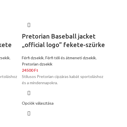
Pretorian Baseball jacket
kete
„official logo” fekete-szürke
zsekik
,
Férfi dzsekik
,
Férfi téli és átmeneti dzsekik
,
Pretorian dzsekik
24500
Ft
ortoláshoz
Stílusos Pretorian cipzáras kabát sportoláshoz
és a mindennapokra.
Opciók választása