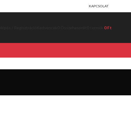
KAPCSOLAT
lépés / Regisztráció
Kedvencek
0
Összehasonlít
0
termék
0
Ft