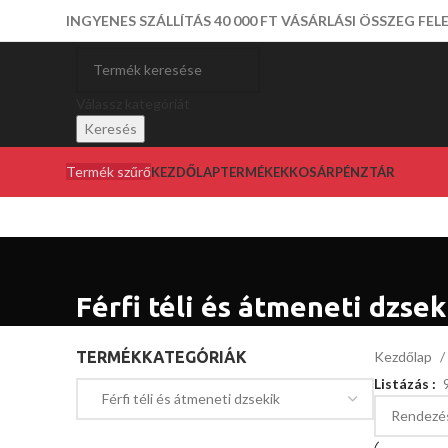
INGYENES SZÁLLÍTÁS 40 000 FT VÁSÁRLÁSI ÖSSZEG FEL
Válassz kategóriát
Keresés
Termék szűrő
KEZDŐLAP
TERMÉKEK
KOSÁR
PÉNZTÁR
Férfi téli és átmeneti dzsek
TERMÉKKATEGÓRIÁK
Kezdőlap
Listázás