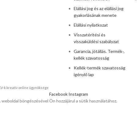
Elállási jog és az elállási jog
gyakorlásának menete
Elállási nyilatkozat
Visszatérítési és
visszaküldési szabályzat
Garancia, jótállás. Termék-,
kellék szavatosság
Kellék-termék szavatosság
igénylő lap
KKV-k kreatív online ügynöksége
Facebook
Instagram
A weboldal böngészésével Ön hozzájárul a sütik használatához.