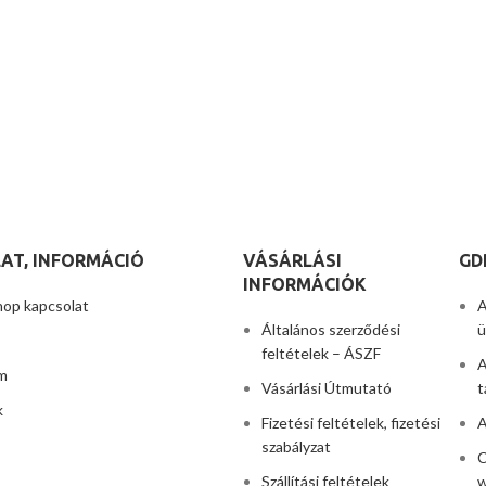
AT, INFORMÁCIÓ
VÁSÁRLÁSI
GD
INFORMÁCIÓK
hop kapcsolat
A
Általános szerződési
ü
feltételek – ÁSZF
A
m
Vásárlási Útmutató
t
k
Fizetési feltételek, fizetési
A
szabályzat
C
Szállítási feltételek
w