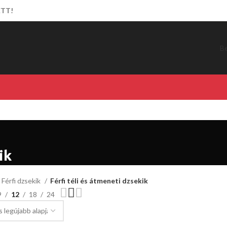
ETT!
Be
ik
Férfi dzsekik
Férfi téli és átmeneti dzsekik
9
12
18
24