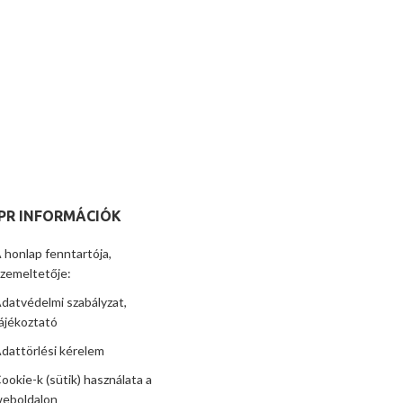
PR INFORMÁCIÓK
 honlap fenntartója,
zemeltetője:
datvédelmi szabályzat,
ájékoztató
dattörlési kérelem
ookie-k (sütik) használata a
eboldalon