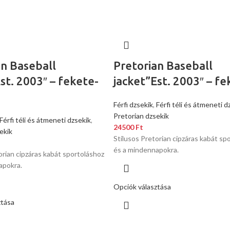
an Baseball
Pretorian Baseball
st. 2003″ – fekete-
jacket”Est. 2003″ – fe
Férfi dzsekik
,
Férfi téli és átmeneti d
Pretorian dzsekik
Férfi téli és átmeneti dzsekik
,
24500
Ft
ekik
Stílusos Pretorian cipzáras kabát sp
és a mindennapokra.
orian cipzáras kabát sportoláshoz
apokra.
Opciók választása
ztása