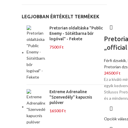
LEGJOBBAN ÉRTÉKELT TERMÉKEK
Pretorian oldaltáska "Public
Enemy - Sötétbarna bőr
Pretoria
logóval" - Fekete
„officia
7500
Ft
Férfi dzsekik
,
Pretorian dzs
24500
Ft
Ez a kiváló m
egyik kedvenc
Extreme Adrenaline
Stílusos Pret
"Szenvedély" kapucnis
és a mindenn
pulóver
16500
Ft
Opciók válas