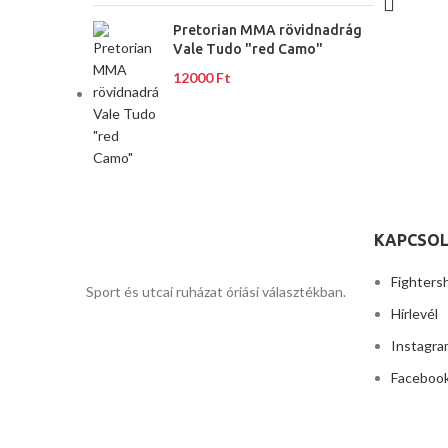
Pretorian MMA rövidnadrág
Vale Tudo "red Camo"
12000
Ft
KAPCSOL
Fighters
Sport és utcai ruházat óriási választékban.
Hírlevél
Instagra
Faceboo