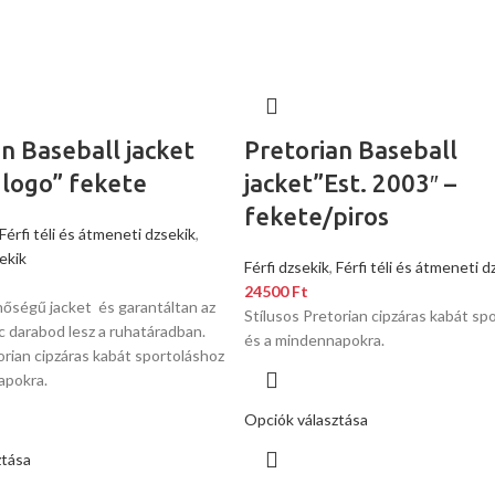
n Baseball jacket
Pretorian Baseball
l logo” fekete
jacket”Est. 2003″ –
fekete/piros
Férfi téli és átmeneti dzsekik
,
ekik
Férfi dzsekik
,
Férfi téli és átmeneti d
24500
Ft
inőségű jacket és garantáltan az
Stílusos Pretorian cipzáras kabát sp
 darabod lesz a ruhatáradban.
és a mindennapokra.
orian cipzáras kabát sportoláshoz
apokra.
Opciók választása
ztása