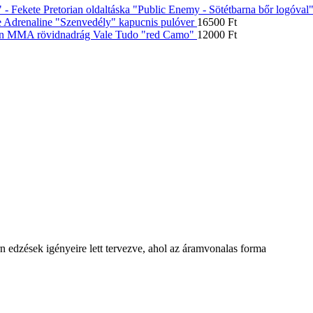
Pretorian oldaltáska "Public Enemy - Sötétbarna bőr logóval
 Adrenaline "Szenvedély" kapucnis pulóver
16500
Ft
an MMA rövidnadrág Vale Tudo "red Camo"
12000
Ft
rn edzések igényeire lett tervezve, ahol az áramvonalas forma