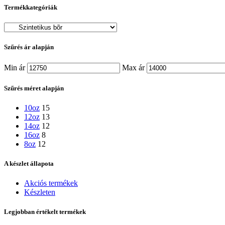
Termékkategóriák
Szűrés ár alapján
Min ár
Max ár
Szűrés méret alapján
10oz
15
12oz
13
14oz
12
16oz
8
8oz
12
A készlet állapota
Akciós termékek
Készleten
Legjobban értékelt termékek