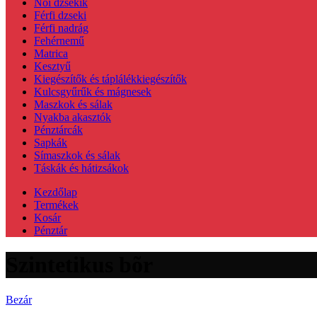
Női dzsekik
Férfi dzseki
Férfi nadrág
Fehérnemű
Matrica
Kesztyű
Kiegészítők és táplálékkiegészítők
Kulcsgyűrűk és mágnesek
Maszkok és sálak
Nyakba akasztók
Pénztárcák
Sapkák
Símaszkok és sálak
Táskák és hátizsákok
Kezdőlap
Termékek
Kosár
Pénztár
Szintetikus bõr
Bezár