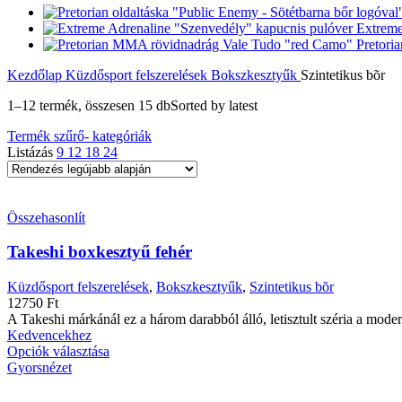
Extreme
Pretori
Kezdőlap
Küzdősport felszerelések
Bokszkesztyűk
Szintetikus bõr
1–12 termék, összesen 15 db
Sorted by latest
Termék szűrő- kategóriák
Listázás
9
12
18
24
Összehasonlít
Takeshi boxkesztyű fehér
Küzdősport felszerelések
,
Bokszkesztyűk
,
Szintetikus bõr
12750
Ft
A Takeshi márkánál ez a három darabból álló, letisztult széria a mode
Kedvencekhez
Opciók választása
Gyorsnézet