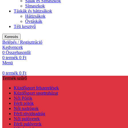
Sálak és Símaszkok
Símaszkok
Táskák és hátizsákok
Hátizsákok
Övtáskák
Téli kesztyű
Keresés
Belépés / Regisztráció
Kedvencek
0
Összehasonlít
0
termék
0
Ft
Menü
0
termék
0
Ft
Termék szűrő
Küzdősport felszerelések
Küzdősport sportruházat
Női Pólók
Férfi pólók
Női nadrágok
Férfi rövidnadrág
Női pulóverek
Férfi pulóverek