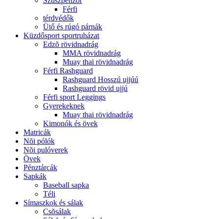
Szuszpenzor
Férfi
térdvédők
Ütő és rúgó párnák
Küzdősport sportruházat
Edzõ rövidnadrág
MMA rövidnadrág
Muay thai rövidnadrág
Férfi Rashguard
Rashguard Hosszú ujjúú
Rashguard rövid ujjú
Férfi sport Leggings
Gyerekeknek
Muay thai rövidnadrág
Kimonók és övek
Matricák
Nõi pólók
Nõi pulóverek
Övek
Pénztárcák
Sapkák
Baseball sapka
Téli
Símaszkok és sálak
Csõsálak