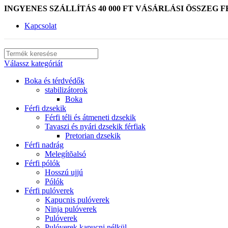
INGYENES SZÁLLÍTÁS 40 000 FT VÁSÁRLÁSI ÖSSZEG F
Kapcsolat
Válassz kategóriát
Boka és térdvédők
stabilizátorok
Boka
Férfi dzsekik
Férfi téli és átmeneti dzsekik
Tavaszi és nyári dzsekik férfiak
Pretorian dzsekik
Férfi nadrág
Melegítõalsó
Férfi pólók
Hosszú ujjú
Pólók
Férfi pulóverek
Kapucnis pulóverek
Ninja pulóverek
Pulóverek
Pulóverek kapucni nélkül