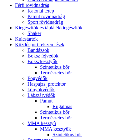
Férfi rövidnadrág
Katonai terep
Pamut rövidnadrág
Sport rövidnadrág
Kiegészítõk és táplálékkiegészítõk
Shaker
Kulcstartók
Küzdősport felszerelések
Bandázsok
Boksz fejvédők
Bokszkesztyűk
Szintetikus bõr
Természetes bõr
Fogvédők
Haspajzs, protektor
könyökvédők
Lábszárvédők
Pamut
Rugalmas
Szintetikus bõr
Természetes bõr
MMA kesztyû
MMA kesztyűk
Szintetikus bõr