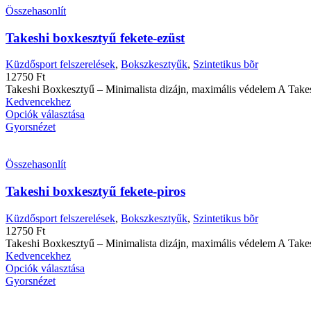
Összehasonlít
Takeshi boxkesztyű fekete-ezüst
Küzdősport felszerelések
,
Bokszkesztyűk
,
Szintetikus bõr
12750
Ft
Takeshi Boxkesztyű – Minimalista dizájn, maximális védelem A Takes
Kedvencekhez
Opciók választása
Gyorsnézet
Összehasonlít
Takeshi boxkesztyű fekete-piros
Küzdősport felszerelések
,
Bokszkesztyűk
,
Szintetikus bõr
12750
Ft
Takeshi Boxkesztyű – Minimalista dizájn, maximális védelem A Takes
Kedvencekhez
Opciók választása
Gyorsnézet