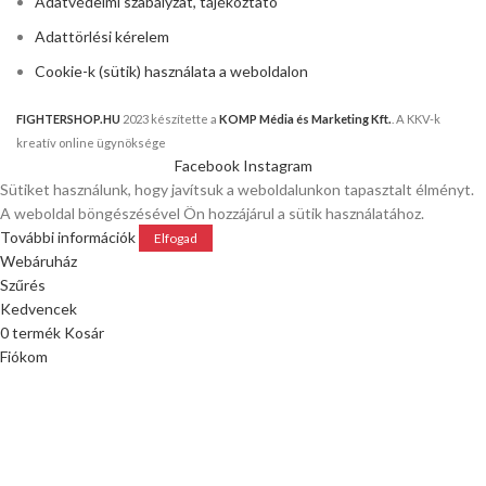
Adatvédelmi szabályzat, tájékoztató
Adattörlési kérelem
Cookie-k (sütik) használata a weboldalon
FIGHTERSHOP.HU
2023 készítette a
KOMP Média és Marketing Kft.
. A KKV-k
kreatív online ügynöksége
Facebook
Instagram
Sütiket használunk, hogy javítsuk a weboldalunkon tapasztalt élményt.
A weboldal böngészésével Ön hozzájárul a sütik használatához.
További információk
Elfogad
Webáruház
Szűrés
Kedvencek
0
termék
Kosár
Fiókom