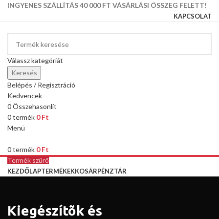
INGYENES SZÁLLÍTÁS 40 000 FT VÁSÁRLÁSI ÖSSZEG FELETT!
KAPCSOLAT
Válassz kategóriát
Keresés
Belépés / Regisztráció
Kedvencek
0
Összehasonlít
0
termék
0
Ft
Menü
0
termék
0
Ft
Termék szűrő
KEZDŐLAP
TERMÉKEK
KOSÁR
PÉNZTÁR
Kiegészítõk és