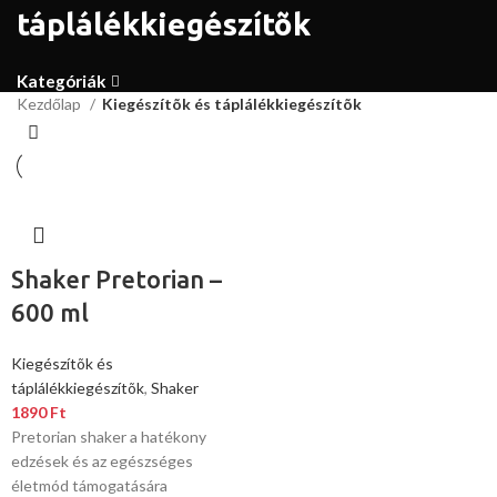
táplálékkiegészítõk
Kategóriák
Kezdőlap
Kiegészítõk és táplálékkiegészítõk
Shaker Pretorian –
600 ml
Kiegészítõk és
táplálékkiegészítõk
,
Shaker
1890
Ft
Pretorian shaker a hatékony
edzések és az egészséges
életmód támogatására