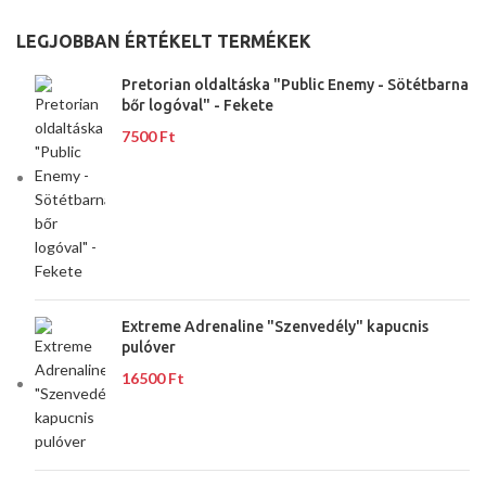
LEGJOBBAN ÉRTÉKELT TERMÉKEK
Pretorian oldaltáska "Public Enemy - Sötétbarna
bőr logóval" - Fekete
7500
Ft
Extreme Adrenaline "Szenvedély" kapucnis
pulóver
16500
Ft