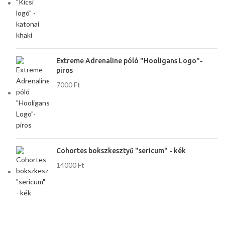
Extreme Adrenaline póló "Hooligans Logo"-
piros
7000
Ft
Cohortes bokszkesztyű "sericum" - kék
14000
Ft