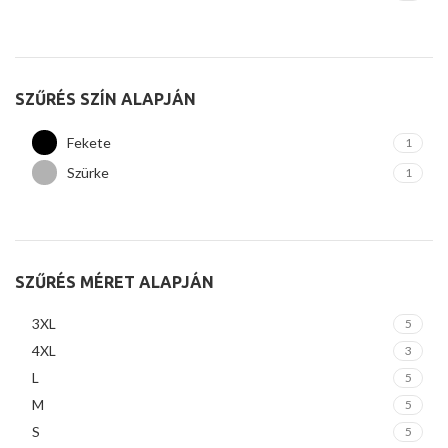
SZŰRÉS SZÍN ALAPJÁN
Fekete
1
Szürke
1
SZŰRÉS MÉRET ALAPJÁN
3XL
5
4XL
3
L
5
M
5
S
5