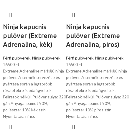
Ninja kapucnis
Ninja kapucnis
pulóver (Extreme
pulóver (Extreme
Adrenalina, kék)
Adrenalina, piros)
Férfi pulóverek
,
Ninja pulóverek
Férfi pulóverek
,
Ninja pulóverek
16500
Ft
16500
Ft
Extreme Adrenaline márkájú ninja
Extreme Adrenaline márkájú ninja
pulóver. A termék tervezése és
pulóver. A termék tervezése és
gyártása során a legapróbb
gyártása során a legapróbb
részletekre is odafigyeltek.
részletekre is odafigyeltek.
Feliratok nélkül. Pulóver súlya: 320
Feliratok nélkül. Pulóver súlya: 320
g/m Anyaga: pamut 90%,
g/m Anyaga: pamut 90%,
poliészter 10% kék szín
poliészter 10% piros szín
Nyomtatás: nincs
Nyomtatás: nincs