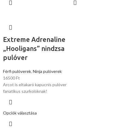
Extreme Adrenaline
„Hooligans” nindzsa
pulóver
Férfi pulóverek
,
Ninja pulóverek
16500
Ft
Arcot is eltakaró kapucnis pulóver
fanatikus szurkolóknak!
Opciók választása