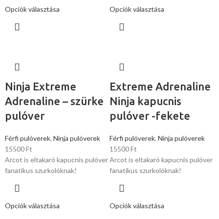
Opciók választása
Opciók választása
Ninja Extreme
Extreme Adrenaline
Adrenaline – szürke
Ninja kapucnis
pulóver
pulóver -fekete
Férfi pulóverek
,
Ninja pulóverek
Férfi pulóverek
,
Ninja pulóverek
15500
Ft
15500
Ft
Arcot is eltakaró kapucnis pulóver
Arcot is eltakaró kapucnis pulóver
fanatikus szurkolóknak!
fanatikus szurkolóknak!
Opciók választása
Opciók választása