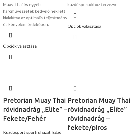
Muay Thai és egyéb
küzdősportokhoz tervezve
harcművészetek kedvelőinek lett
kialakítva az optimális teljesítmény
és kényelem érdekében.
Opciók választása
Opciók választása
Pretorian Muay Thai
Pretorian Muay Thai
rövidnadrág „Elite” –
rövidnadrág „Elite”
Fekete/Fehér
rövidnadrág –
fekete/piros
Küzdősport sportruházat
,
Edzõ