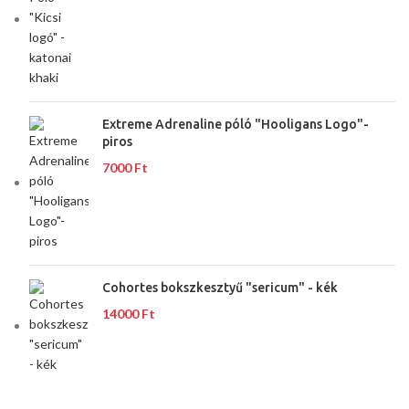
Extreme Adrenaline póló "Hooligans Logo"-
piros
7000
Ft
Cohortes bokszkesztyű "sericum" - kék
14000
Ft