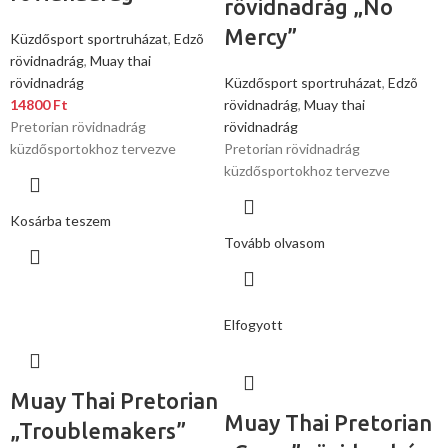
rövidnadrág „No
Mercy”
Küzdősport sportruházat
,
Edzõ
rövidnadrág
,
Muay thai
rövidnadrág
Küzdősport sportruházat
,
Edzõ
14800
Ft
rövidnadrág
,
Muay thai
Pretorian rövidnadrág
rövidnadrág
küzdősportokhoz tervezve
Pretorian rövidnadrág
küzdősportokhoz tervezve
Kosárba teszem
Tovább olvasom
Elfogyott
Muay Thai Pretorian
Muay Thai Pretorian
„Troublemakers”