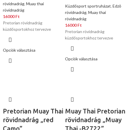
rövidnadrág
,
Muay thai
Küzdősport sportruházat
,
Edzõ
rövidnadrág
rövidnadrág
,
Muay thai
16000
Ft
rövidnadrág
Pretorian rövidnadrág
16000
Ft
küzdősportokhoz tervezve
Pretorian rövidnadrág
küzdősportokhoz tervezve
Opciók választása
Opciók választása
Pretorian Muay Thai
Muay Thai Pretorian
rövidnadrág „red
rövidnadrág „Muay
Camo”
Thai -B2722”