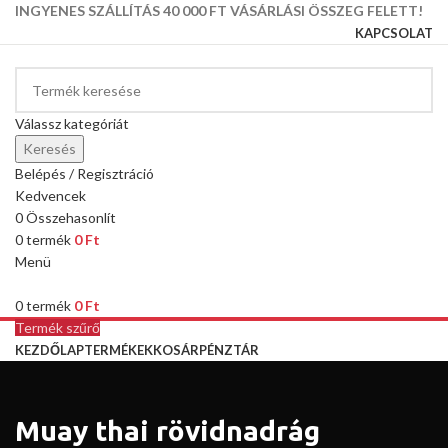
INGYENES SZÁLLÍTÁS 40 000 FT VÁSÁRLÁSI ÖSSZEG FELETT!
KAPCSOLAT
Válassz kategóriát
Keresés
Belépés / Regisztráció
Kedvencek
0
Összehasonlít
0
termék
0
Ft
Menü
0
termék
0
Ft
Termék szűrő
KEZDŐLAP
TERMÉKEK
KOSÁR
PÉNZTÁR
Muay thai rövidnadrág