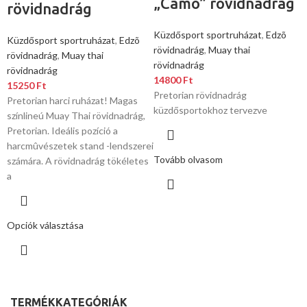
„Camo” rövidnadrág
rövidnadrág
Küzdősport sportruházat
,
Edzõ
Küzdősport sportruházat
,
Edzõ
rövidnadrág
,
Muay thai
rövidnadrág
,
Muay thai
rövidnadrág
rövidnadrág
14800
Ft
15250
Ft
Pretorian rövidnadrág
Pretorian harci ruházat! Magas
küzdősportokhoz tervezve
színlineú Muay Thai rövidnadrág,
Pretorian. Ideális pozíció a
harcmûvészetek stand -lendszerei
Tovább olvasom
számára. A rövidnadrág tökéletes
a
Opciók választása
TERMÉKKATEGÓRIÁK