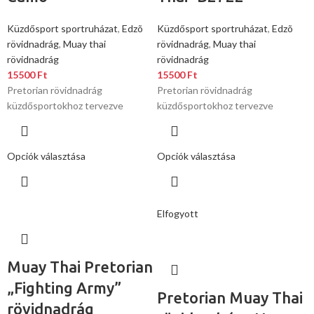
Küzdősport sportruházat
,
Edzõ
Küzdősport sportruházat
,
Edzõ
rövidnadrág
,
Muay thai
rövidnadrág
,
Muay thai
rövidnadrág
rövidnadrág
15500
Ft
15500
Ft
Pretorian rövidnadrág
Pretorian rövidnadrág
küzdősportokhoz tervezve
küzdősportokhoz tervezve
Opciók választása
Opciók választása
Elfogyott
Muay Thai Pretorian
„Fighting Army”
Pretorian Muay Thai
rövidnadrág