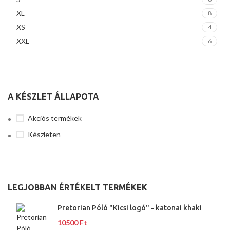
XL
8
XS
4
XXL
6
A KÉSZLET ÁLLAPOTA
Akciós termékek
Készleten
LEGJOBBAN ÉRTÉKELT TERMÉKEK
Pretorian Póló "Kicsi logó" - katonai khaki
10500
Ft