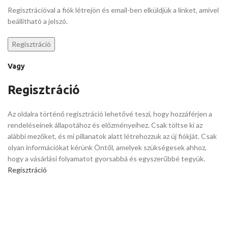
Regisztrációval a fiók létrejön és email-ben elküldjük a linket, amivel
beállítható a jelszó.
Regisztráció
Vagy
Regisztráció
Az oldalra történő regisztráció lehetővé teszi, hogy hozzáférjen a
rendeléseinek állapotához és előzményeihez. Csak töltse ki az
alábbi mezőket, és mi pillanatok alatt létrehozzuk az új fiókját. Csak
olyan információkat kérünk Öntől, amelyek szükségesek ahhoz,
hogy a vásárlási folyamatot gyorsabbá és egyszerűbbé tegyük.
Regisztráció