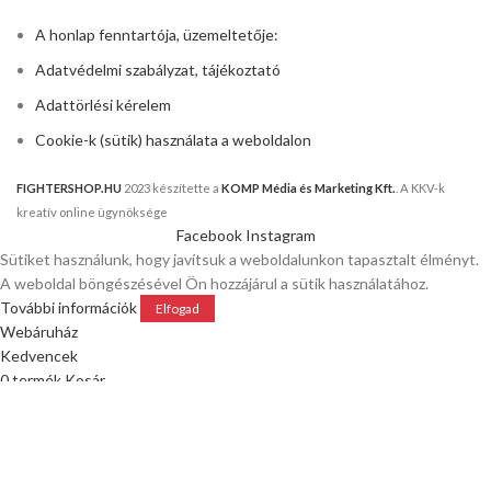
A honlap fenntartója, üzemeltetője:
Adatvédelmi szabályzat, tájékoztató
Adattörlési kérelem
Cookie-k (sütik) használata a weboldalon
FIGHTERSHOP.HU
2023 készítette a
KOMP Média és Marketing Kft.
. A KKV-k
kreatív online ügynöksége
Facebook
Instagram
Sütiket használunk, hogy javítsuk a weboldalunkon tapasztalt élményt.
A weboldal böngészésével Ön hozzájárul a sütik használatához.
További információk
Elfogad
Webáruház
Kedvencek
0
termék
Kosár
Fiókom