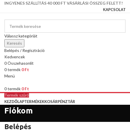
INGYENES SZÁLLÍTÁS 40 000 FT VÁSÁRLÁSI ÖSSZEG FELETT!
KAPCSOLAT
Válassz kategóriát
Keresés
Belépés / Regisztráció
Kedvencek
0
Összehasonlít
0
termék
0
Ft
Menü
0
termék
0
Ft
Termék szűrő
KEZDŐLAP
TERMÉKEK
KOSÁR
PÉNZTÁR
Fiókom
Belépés