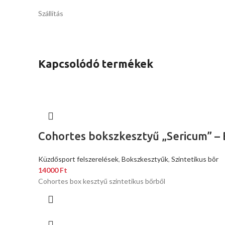
Szállítás
Kapcsolódó termékek
Cohortes bokszkesztyű „Sericum” –
Küzdősport felszerelések
,
Bokszkesztyűk
,
Szintetikus bõr
14000
Ft
Cohortes box kesztyű szintetikus bőrből