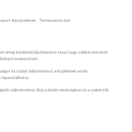
sport felszerelések
,
Természetes bõr
ső réteg kombinációja lehetővé teszi, hogy szilárd ütéseket
egbízható boxkesztyűt.
dságot és a jobb teljesítményt a küzdelmek során.
 tapasztalhatsz.
jobb teljesítményt. Bízz a kiváló minőségben és a szakértők