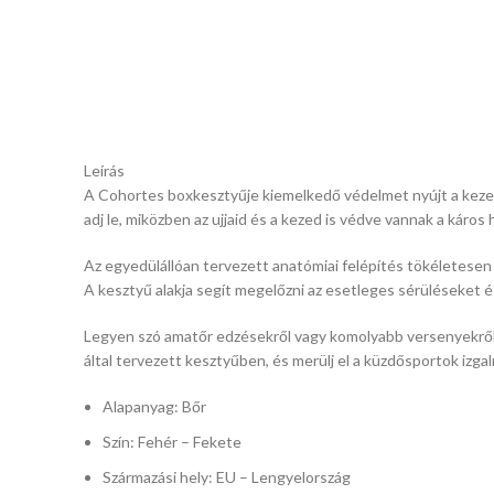
Leírás
A Cohortes boxkesztyűje kiemelkedő védelmet nyújt a kezedne
adj le, miközben az ujjaid és a kezed is védve vannak a káros
Az egyedülállóan tervezett anatómiai felépítés tökéletesen i
A kesztyű alakja segít megelőzni az esetleges sérüléseket
Legyen szó amatőr edzésekről vagy komolyabb versenyekről, a
által tervezett kesztyűben, és merülj el a küzdősportok iz
Alapanyag: Bőr
Szín: Fehér – Fekete
Származási hely: EU – Lengyelország