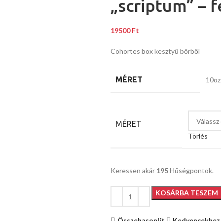
„scriptum” – 
19500
Ft
Cohortes box kesztyű bőrből
MÉRET
10o
MÉRET
Törlés
Keressen akár
195
Hűségpontok.
KOSÁRBA TESZEM
Összehasonlít
Kedvencekhez