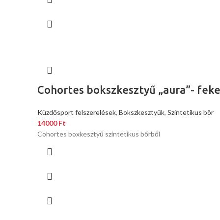
Cohortes bokszkesztyű „aura”- fek
Küzdősport felszerelések
,
Bokszkesztyűk
,
Szintetikus bõr
14000
Ft
Cohortes boxkesztyű szintetikus bőrből