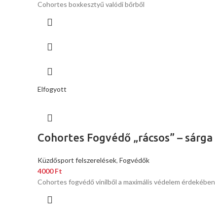
Cohortes boxkesztyű valódi bőrből
Elfogyott
Cohortes Fogvédő „rácsos” – sárga
Küzdősport felszerelések
,
Fogvédők
4000
Ft
Cohortes fogvédő vinilből a maximális védelem érdekében