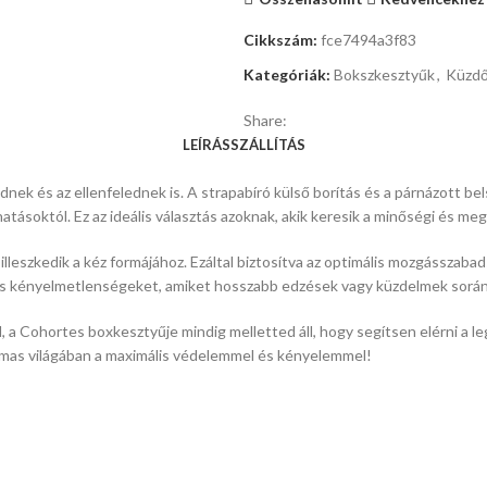
Cikkszám:
fce7494a3f83
Kategóriák:
Bokszkesztyűk
,
Küzdő
Share:
LEÍRÁS
SZÁLLÍTÁS
k és az ellenfelednek is. A strapabíró külső borítás és a párnázott bel
 hatásoktól. Ez az ideális választás azoknak, akik keresik a minőségi és m
lleszkedik a kéz formájához. Ezáltal biztosítva az optimális mozgásszaba
 és kényelmetlenségeket, amiket hosszabb edzések vagy küzdelmek során
 Cohortes boxkesztyűje mindig melletted áll, hogy segítsen elérni a leg
galmas világában a maximális védelemmel és kényelemmel!