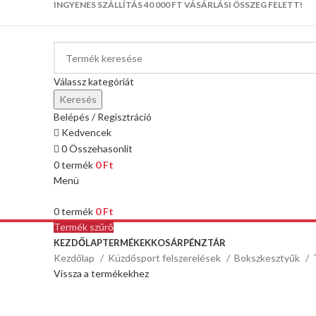
INGYENES SZÁLLÍTÁS 40 000 FT VÁSÁRLÁSI ÖSSZEG FELETT!
Válassz kategóriát
Keresés
Belépés / Regisztráció
Kedvencek
0
Összehasonlít
0
termék
0
Ft
Menü
0
termék
0
Ft
Termék szűrő
KEZDŐLAP
TERMÉKEK
KOSÁR
PÉNZTÁR
Kezdőlap
Küzdősport felszerelések
Bokszkesztyűk
Vissza a termékekhez