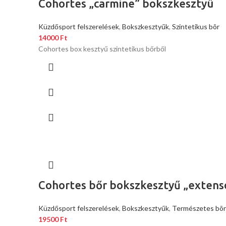
Cohortes „carmine” bokszkesztyû
Küzdősport felszerelések
,
Bokszkesztyűk
,
Szintetikus bõr
14000
Ft
Cohortes box kesztyű szintetikus bőrből
Cohortes bőr bokszkesztyű „extens
Küzdősport felszerelések
,
Bokszkesztyűk
,
Természetes bõr
19500
Ft