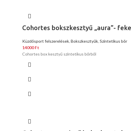
Cohortes bokszkesztyű „aura”- fek
Küzdősport felszerelések
,
Bokszkesztyűk
,
Szintetikus bõr
14000
Ft
Cohortes box kesztyű szintetikus bőrből