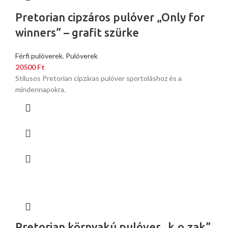
Pretorian cipzáros pulóver „Only for
winners” – grafit szürke
Férfi pulóverek
,
Pulóverek
20500
Ft
Stílusos Pretorian cipzáras pulóver sportoláshoz és a
mindennapokra.
Pretorian környakú pulóver „k.o.zak”