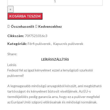
KOSÁRBA TESZEM
Összehasonlít
Kedvencekhez
Cikkszám:
70f7521016c3
Kategóriák:
Férfi pulóverek
,
Kapucnis pulóverek
Share:
LEÍRÁS
SZÁLLÍTÁS
Leírás
Fedezd fel az igazi kényelmet ezzel a lenyűgöző szurkolói
pulóverrel!
A legmagasabb minőségű anyagokból készült, ami megbízható
tartósságot és kényelmet biztosít viselőjének. Az EU-s
termékjelölés pedig garancia arra, hogy ez a pulóver megfelel
az Európai Unió szigorú előírásainak és minőségi normáinak.