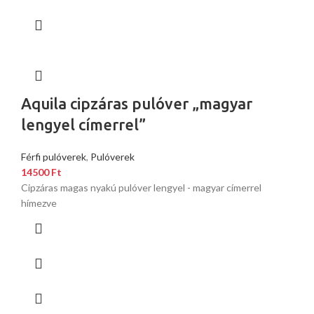
Aquila cipzáras pulóver „magyar
lengyel címerrel”
Férfi pulóverek
,
Pulóverek
14500
Ft
Cipzáras magas nyakú pulóver lengyel - magyar címerrel
hímezve