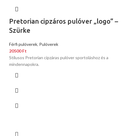
Pretorian cipzáros pulóver „logo” –
Szürke
Férfi pulóverek
,
Pulóverek
20500
Ft
Stílusos Pretorian cipzáras pulóver sportoláshoz és a
mindennapokra.