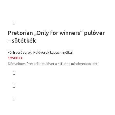
Pretorian „Only for winners” pulóver
– sötétkék
Férfi pulóverek
,
Pulóverek kapucni nélkül
19500
Ft
Kényelmes Pretorian pulóver a stílusos mindennapokért!