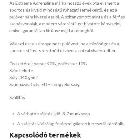
Az Extreme Adrenaline márka hosszú évek óta elismert a
sportos és kiváló minőségű ruházati termékeiről, és ez a
pulóver sem kivétel ezalól. A szitanyomott minta és a férfias
szabásvonalak, a modern városi stílust hivatott képviselni,
amivel garantáltan kitűnsz majd a tömegből.
Válaszd ezt a szitanyomott pulóvert, ha a minőséget és a
sportos stílust szeretnéd ötvözni az utcai viseletedben.
Összetétel: pamut 90%, poliészter 10%
Szín: Fekete
Súly: 340 g/m2
Származási hely: EU – Lengyelország
Szállítás
A várható szállítási idő: 3-7 munkanap
A szállítás kizárólag futárszolgálaton keresztül történik.
Kapcsolódó termékek