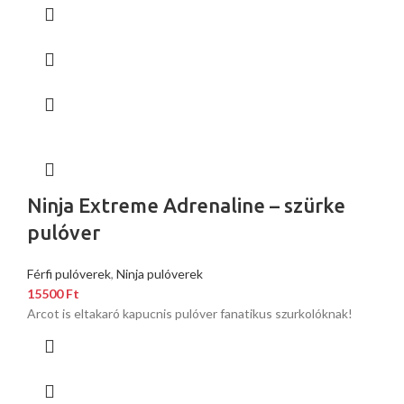
Ninja Extreme Adrenaline – szürke
pulóver
Férfi pulóverek
,
Ninja pulóverek
15500
Ft
Arcot is eltakaró kapucnis pulóver fanatikus szurkolóknak!