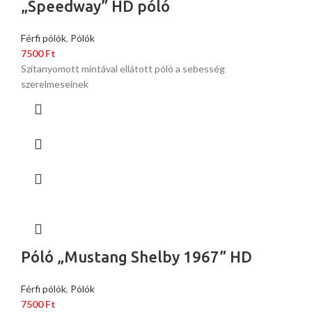
„Speedway” HD póló
Férfi pólók
,
Pólók
7500
Ft
Szitanyomott mintával ellátott póló a sebesség
szerelmeseinek
Póló „Mustang Shelby 1967” HD
Férfi pólók
,
Pólók
7500
Ft