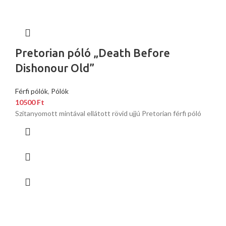
Pretorian póló „Death Before
Dishonour Old”
Férfi pólók
,
Pólók
10500
Ft
Szitanyomott mintával ellátott rövid ujjú Pretorian férfi póló