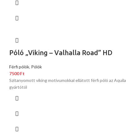
Póló „Viking – Valhalla Road” HD
Férfi pólók
,
Pólók
7500
Ft
Szitanyomott viking motívumokkal ellátott férfi póló az Aquila
gyártótól