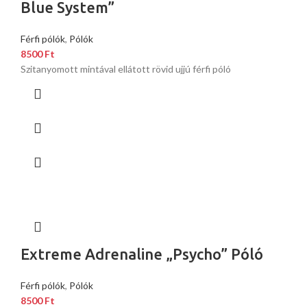
Blue System”
Férfi pólók
,
Pólók
8500
Ft
Szitanyomott mintával ellátott rövid ujjú férfi póló
Extreme Adrenaline „Psycho” Póló
Férfi pólók
,
Pólók
8500
Ft