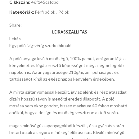
Cikkszám:
46f145cafdbd
Kategóriák:
Férfi pólók
,
Pólók
Share:
LEÍRÁS
SZÁLLÍTÁS
Leírás
Egy póló ízig-vérig szurkolóknak!
A póló anyaga kiváló minőségű, 100% pamut, ami garantálja a
kényelmet és légáteresztő képességet még a legmelegebb
napokon is. Az anyagsűrűsége 210g/m, ami puhaságot és
tartósságot kínál az egész napos kényelem érdekében.
A minta szitanyomással készült, így az élénk és részletgazdag
dizájn hosszú távon is megőrzi eredeti állapotát. A póló
mosása sem okoz gondot, hiszen maximum 40 fokon mosható
anélkül, hogy a design és minőség veszítene az idő során.
magas minőségű alapanyagokból készült, és a gyártás során
betartották a szigorú minőségi előírásokat. Kiváló minőségű