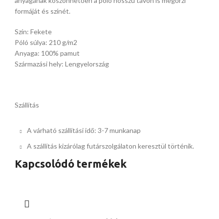
anyagának köszönhetően a póló hosszú távon is megőrzi
formáját és színét.
Szín: Fekete
Póló súlya: 210 g/m2
Anyaga: 100% pamut
Származási hely: Lengyelország
Szállítás
A várható szállítási idő: 3-7 munkanap
A szállítás kizárólag futárszolgálaton keresztül történik.
Kapcsolódó termékek