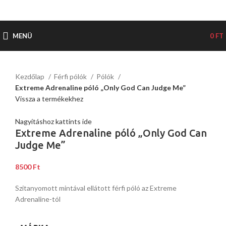
MENÜ
0
FT
Kezdőlap
Férfi pólók
Pólók
Extreme Adrenaline póló „Only God Can Judge Me”
Vissza a termékekhez
Nagyításhoz kattints ide
Extreme Adrenaline póló „Only God Can
Judge Me”
8500
Ft
Szitanyomott mintával ellátott férfi póló az Extreme
Adrenaline-tól