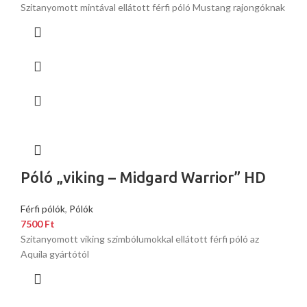
Szitanyomott mintával ellátott férfi póló Mustang rajongóknak
Póló „viking – Midgard Warrior” HD
Férfi pólók
,
Pólók
7500
Ft
Szitanyomott viking szimbólumokkal ellátott férfi póló az
Aquila gyártótól