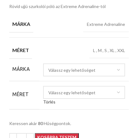
Rövid ujjú szurkolói póló az Extreme Adrenaline-tól
MÁRKA
Extreme Adrenaline
MÉRET
L
,
M
,
S
,
XL
,
XXL
MÁRKA
MÉRET
Törlés
Keressen akár
80
Hűségpontok.
KOSÁRBA TESZEM