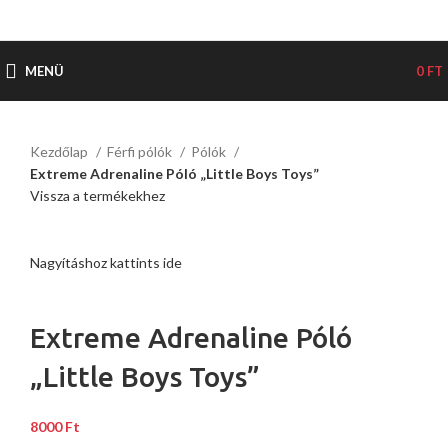
MENÜ
0
FT
Kezdőlap
Férfi pólók
Pólók
Extreme Adrenaline Póló „Little Boys Toys”
Vissza a termékekhez
Nagyításhoz kattints ide
Extreme Adrenaline Póló
„Little Boys Toys”
8000
Ft