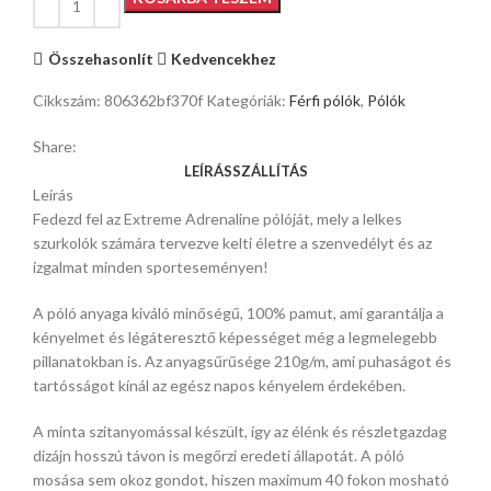
Összehasonlít
Kedvencekhez
Cikkszám:
806362bf370f
Kategóriák:
Férfi pólók
,
Pólók
Share:
LEÍRÁS
SZÁLLÍTÁS
Leírás
Fedezd fel az Extreme Adrenaline pólóját, mely a lelkes
szurkolók számára tervezve kelti életre a szenvedélyt és az
izgalmat minden sporteseményen!
A póló anyaga kiváló minőségű, 100% pamut, ami garantálja a
kényelmet és légáteresztő képességet még a legmelegebb
pillanatokban is. Az anyagsűrűsége 210g/m, ami puhaságot és
tartósságot kínál az egész napos kényelem érdekében.
A minta szitanyomással készült, így az élénk és részletgazdag
dizájn hosszú távon is megőrzi eredeti állapotát. A póló
mosása sem okoz gondot, hiszen maximum 40 fokon mosható