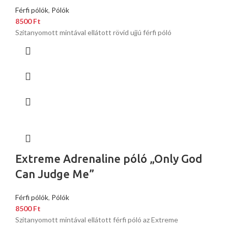
Férfi pólók
,
Pólók
8500
Ft
Szitanyomott mintával ellátott rövid ujjú férfi póló
Extreme Adrenaline póló „Only God
Can Judge Me”
Férfi pólók
,
Pólók
8500
Ft
Szitanyomott mintával ellátott férfi póló az Extreme