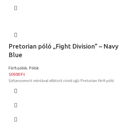
Pretorian póló „Fight Division” – Navy
Blue
Férfi pólók
,
Pólók
10500
Ft
Szitanyomott mintával ellátott rövid ujjú Pretorian férfi póló