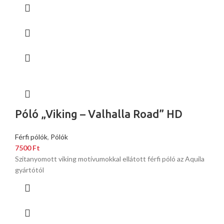
Póló „Viking – Valhalla Road” HD
Férfi pólók
,
Pólók
7500
Ft
Szitanyomott viking motívumokkal ellátott férfi póló az Aquila
gyártótól