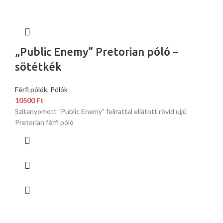
„Public Enemy” Pretorian póló –
sötétkék
Férfi pólók
,
Pólók
10500
Ft
Szitanyomott "Public Enemy" felirattal ellátott rövid ujjú
Pretorian férfi póló