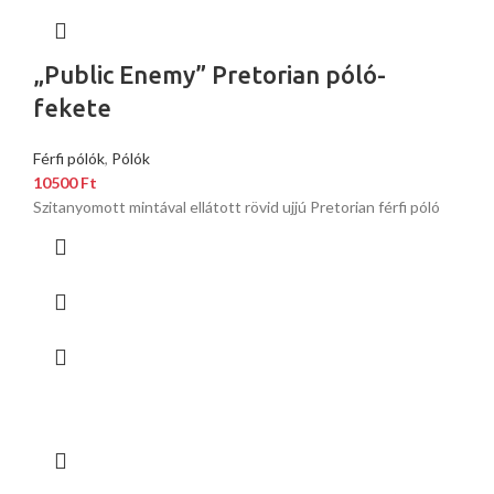
„Public Enemy” Pretorian póló-
fekete
Férfi pólók
,
Pólók
10500
Ft
Szitanyomott mintával ellátott rövid ujjú Pretorian férfi póló