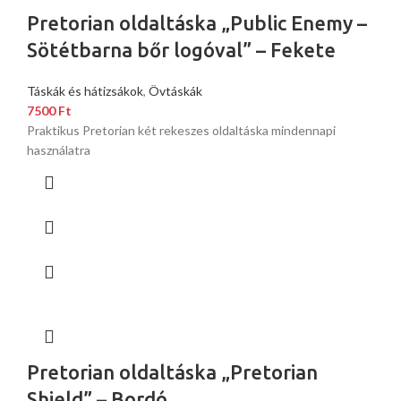
Pretorian oldaltáska „Public Enemy –
Sötétbarna bőr logóval” – Fekete
Táskák és hátizsákok
,
Övtáskák
7500
Ft
Praktikus Pretorian két rekeszes oldaltáska mindennapi
használatra
Pretorian oldaltáska „Pretorian
Shield” – Bordó