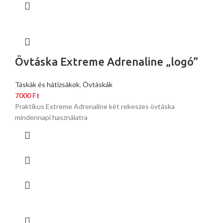
Övtáska Extreme Adrenaline „logó”
Táskák és hátizsákok
,
Övtáskák
7000
Ft
Praktikus Extreme Adrenaline két rekeszes övtáska
mindennapi használatra