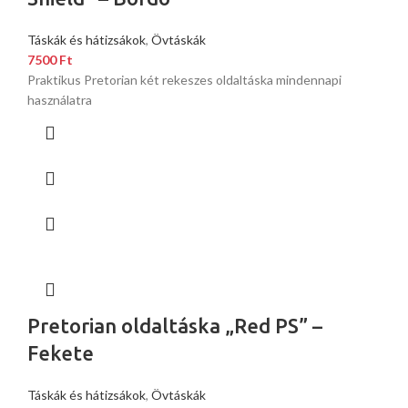
Táskák és hátizsákok
,
Övtáskák
7500
Ft
Praktikus Pretorian két rekeszes oldaltáska mindennapi
használatra
Pretorian oldaltáska „Red PS” –
Fekete
Táskák és hátizsákok
,
Övtáskák