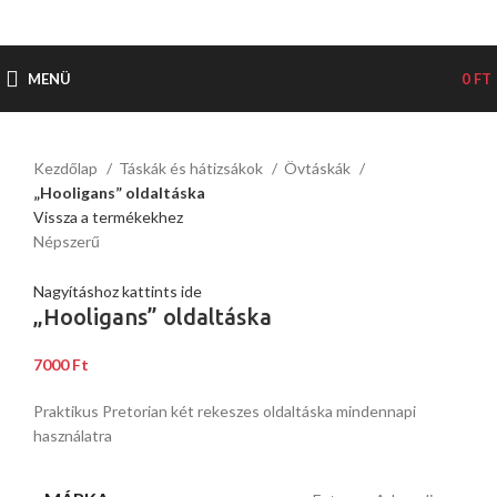
MENÜ
0
FT
Kezdőlap
Táskák és hátizsákok
Övtáskák
„Hooligans” oldaltáska
Vissza a termékekhez
Népszerű
Nagyításhoz kattints ide
„Hooligans” oldaltáska
7000
Ft
Praktikus Pretorian két rekeszes oldaltáska mindennapi
használatra