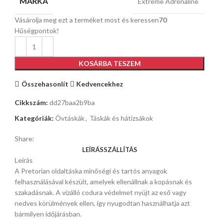
MÁRKA
Extreme Adrenaline
Vásárolja meg ezt a terméket most és keressen
70
Hűségpontok!
KOSÁRBA TESZEM
Összehasonlít
Kedvencekhez
Cikkszám:
dd27baa2b9ba
Kategóriák:
Övtáskák
,
Táskák és hátizsákok
Share:
LEÍRÁS
SZÁLLÍTÁS
Leírás
A Pretorian oldaltáska minőségi és tartós anyagok
felhasználásával készült, amelyek ellenállnak a kopásnak és
szakadásnak. A vízálló codura védelmet nyújt az eső vagy
nedves körülmények ellen, így nyugodtan használhatja azt
bármilyen időjárásban.