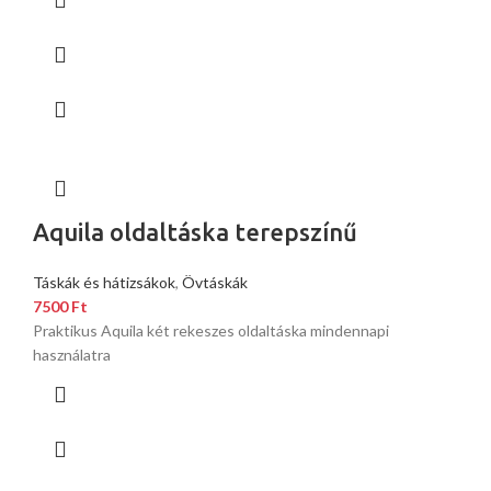
Aquila oldaltáska terepszínű
Táskák és hátizsákok
,
Övtáskák
7500
Ft
Praktikus Aquila két rekeszes oldaltáska mindennapi
használatra