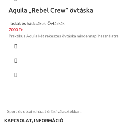
Aquila „Rebel Crew” övtáska
Táskák és hátizsákok
,
Övtáskák
7000
Ft
Praktikus Aquila két rekeszes övtáska mindennapi használatra
Sport és utcai ruházat óriási választékban.
KAPCSOLAT, INFORMÁCIÓ