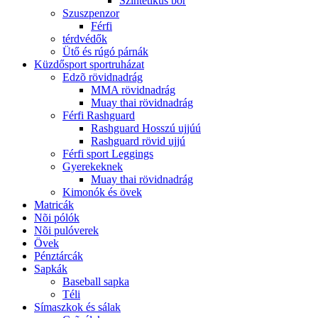
Szintetikus bõr
Szuszpenzor
Férfi
térdvédők
Ütő és rúgó párnák
Küzdősport sportruházat
Edzõ rövidnadrág
MMA rövidnadrág
Muay thai rövidnadrág
Férfi Rashguard
Rashguard Hosszú ujjúú
Rashguard rövid ujjú
Férfi sport Leggings
Gyerekeknek
Muay thai rövidnadrág
Kimonók és övek
Matricák
Nõi pólók
Nõi pulóverek
Övek
Pénztárcák
Sapkák
Baseball sapka
Téli
Símaszkok és sálak