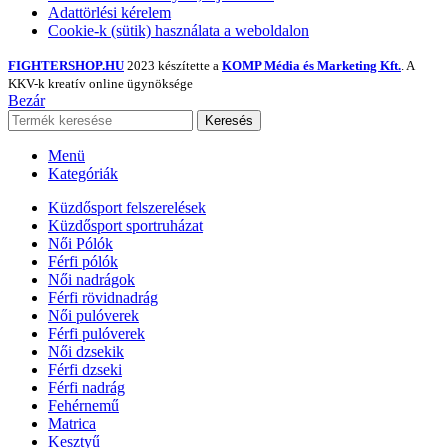
Adattörlési kérelem
Cookie-k (sütik) használata a weboldalon
FIGHTERSHOP.HU
2023 készítette a
KOMP Média és Marketing Kft.
. A
KKV-k kreatív online ügynöksége
Bezár
Keresés
Menü
Kategóriák
Küzdősport felszerelések
Küzdősport sportruházat
Női Pólók
Férfi pólók
Női nadrágok
Férfi rövidnadrág
Női pulóverek
Férfi pulóverek
Női dzsekik
Férfi dzseki
Férfi nadrág
Fehérnemű
Matrica
Kesztyű