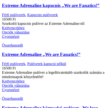
Extreme Adrenaline kapucnis „We are Fanatics!”
Férfi pulóverek
,
Kapucnis pulóverek
16500
Ft
Szurkolói kapucnis pulóver az Extreme Adrenaline-tól
Kedvencekhez
Opciók választása
Gyorsnézet
Összehasonlít
Extreme Adrenaline „We are Fanatics!”
Férfi pulóverek
,
Pulóverek kapucni nélkül
16500
Ft
Extreme Adrenaline pulóver a legelhivatottabb szurkolók számára a
mindennapok kényelméért!
Kedvencekhez
Opciók választása
Gyorsnézet
Összehasonlít
Extreme Adrenaline környakú pulóver „We love