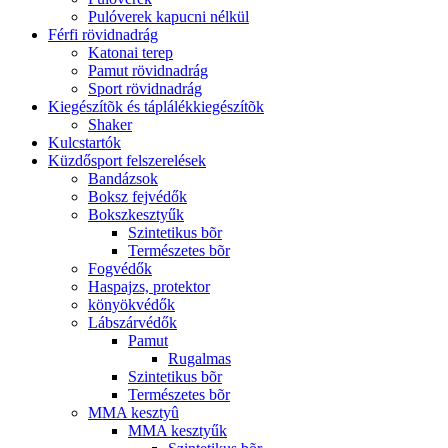
Pulóverek kapucni nélkül
Férfi rövidnadrág
Katonai terep
Pamut rövidnadrág
Sport rövidnadrág
Kiegészítõk és táplálékkiegészítõk
Shaker
Kulcstartók
Küzdősport felszerelések
Bandázsok
Boksz fejvédők
Bokszkesztyűk
Szintetikus bõr
Természetes bõr
Fogvédők
Haspajzs, protektor
könyökvédők
Lábszárvédők
Pamut
Rugalmas
Szintetikus bõr
Természetes bõr
MMA kesztyû
MMA kesztyűk