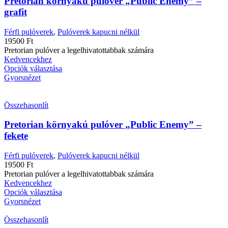
Pretorian környakú pulóver „Public Enemy” –
grafit
Férfi pulóverek
,
Pulóverek kapucni nélkül
19500
Ft
Pretorian pulóver a legelhivatottabbak számára
Kedvencekhez
Opciók választása
Gyorsnézet
Összehasonlít
Pretorian környakú pulóver „Public Enemy” –
fekete
Férfi pulóverek
,
Pulóverek kapucni nélkül
19500
Ft
Pretorian pulóver a legelhivatottabbak számára
Kedvencekhez
Opciók választása
Gyorsnézet
Összehasonlít