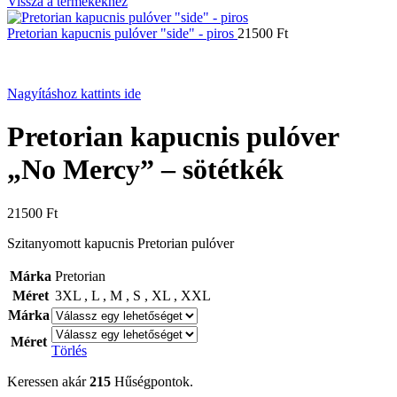
Vissza a termékekhez
Pretorian kapucnis pulóver "side" - piros
21500
Ft
Nagyításhoz kattints ide
Pretorian kapucnis pulóver
„No Mercy” – sötétkék
21500
Ft
Szitanyomott kapucnis Pretorian pulóver
Márka
Pretorian
Méret
3XL
,
L
,
M
,
S
,
XL
,
XXL
Márka
Méret
Törlés
Keressen akár
215
Hűségpontok.