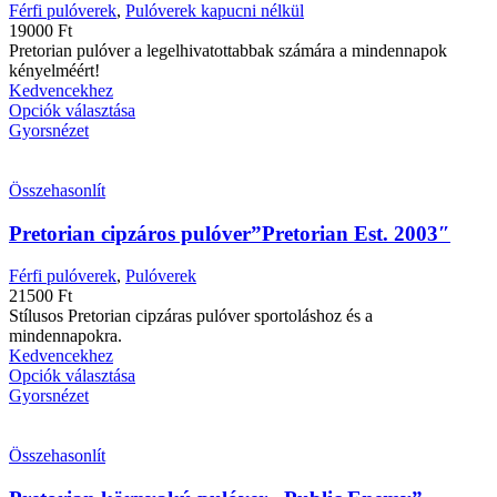
Férfi pulóverek
,
Pulóverek kapucni nélkül
19000
Ft
Pretorian pulóver a legelhivatottabbak számára a mindennapok
kényelméért!
Kedvencekhez
Opciók választása
Gyorsnézet
Összehasonlít
Pretorian cipzáros pulóver”Pretorian Est. 2003″
Férfi pulóverek
,
Pulóverek
21500
Ft
Stílusos Pretorian cipzáras pulóver sportoláshoz és a
mindennapokra.
Kedvencekhez
Opciók választása
Gyorsnézet
Összehasonlít