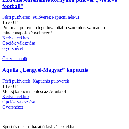
football”
Férfi pulóverek
,
Pulóverek kapucni nélkül
16500
Ft
Pretorian pulóver a legelhivatottabb szurkolók számára a
mindennapok kényelméért!
Kedvencekhez
Opciók választása
Gyorsnézet
Összehasonlít
Aquila „Lengyel-Magyar” kapucnis
Férfi pulóverek
,
Kapucnis pulóverek
13500
Ft
Meleg kapucnis pulcsi az Aquilatól
Kedvencekhez
Opciók választása
Gyorsnézet
Sport és utcai ruházat óriási választékban.