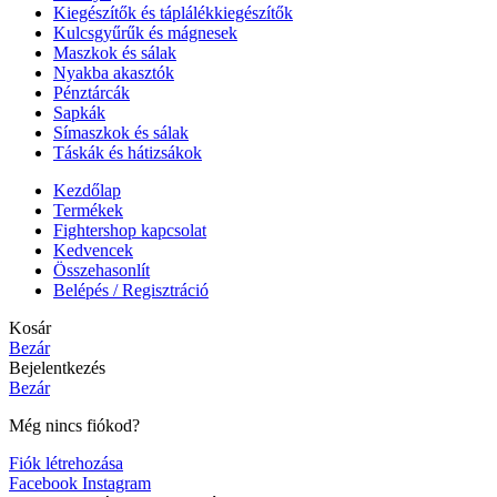
Kiegészítők és táplálékkiegészítők
Kulcsgyűrűk és mágnesek
Maszkok és sálak
Nyakba akasztók
Pénztárcák
Sapkák
Símaszkok és sálak
Táskák és hátizsákok
Kezdőlap
Termékek
Fightershop kapcsolat
Kedvencek
Összehasonlít
Belépés / Regisztráció
Kosár
Bezár
Bejelentkezés
Bezár
Még nincs fiókod?
Fiók létrehozása
Facebook
Instagram