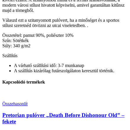
modern városi stílust hivatott képviselni, amivel garantáltan kitűnsz
majd a tömegből.
Válaszd ezt a szitanyomott pulóvert, ha a minőséget és a sportos
stílust szeretnéd ötvözni az utcai viseletedben. .
Összetétel: pamut 90%, poliészter 10%
Szín: Sötétkék
Súly: 340 g/m2
Szállítás
A várható szállítási idő: 3-7 munkanap
A szállítás kizárólag futárszolgálaton keresztül történik.
Kapcsolódó termékek
Összehasonlít
Pretorian pulóver „Death Before Dishonour Old” –
fekete