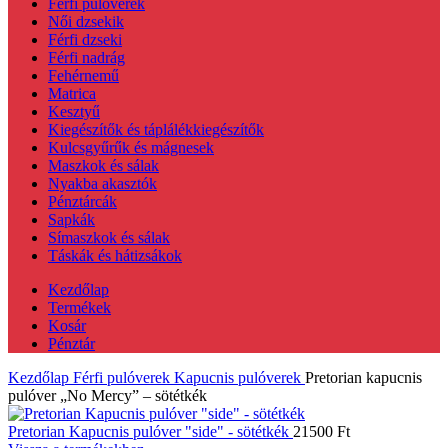
Férfi pulóverek
Női dzsekik
Férfi dzseki
Férfi nadrág
Fehérnemű
Matrica
Kesztyű
Kiegészítők és táplálékkiegészítők
Kulcsgyűrűk és mágnesek
Maszkok és sálak
Nyakba akasztók
Pénztárcák
Sapkák
Símaszkok és sálak
Táskák és hátizsákok
Kezdőlap
Termékek
Kosár
Pénztár
Kezdőlap
Férfi pulóverek
Kapucnis pulóverek
Pretorian kapucnis
pulóver „No Mercy” – sötétkék
Pretorian Kapucnis pulóver "side" - sötétkék
21500
Ft