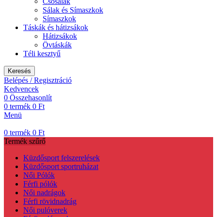
Csõsálak
Sálak és Símaszkok
Símaszkok
Táskák és hátizsákok
Hátizsákok
Övtáskák
Téli kesztyű
Keresés
Belépés / Regisztráció
Kedvencek
0
Összehasonlít
0
termék
0
Ft
Menü
0
termék
0
Ft
Termék szűrő
Küzdősport felszerelések
Küzdősport sportruházat
Női Pólók
Férfi pólók
Női nadrágok
Férfi rövidnadrág
Női pulóverek