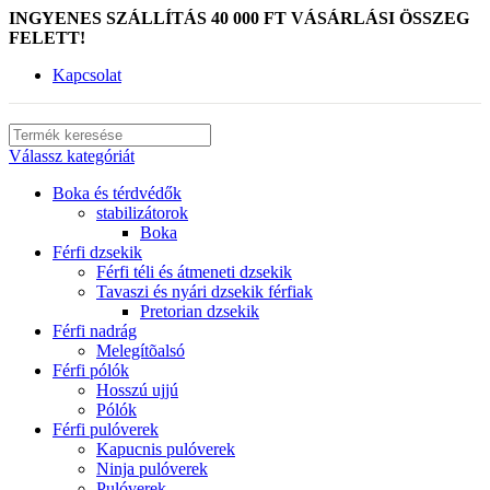
INGYENES SZÁLLÍTÁS 40 000 FT VÁSÁRLÁSI ÖSSZEG
FELETT!
Kapcsolat
Válassz kategóriát
Boka és térdvédők
stabilizátorok
Boka
Férfi dzsekik
Férfi téli és átmeneti dzsekik
Tavaszi és nyári dzsekik férfiak
Pretorian dzsekik
Férfi nadrág
Melegítõalsó
Férfi pólók
Hosszú ujjú
Pólók
Férfi pulóverek
Kapucnis pulóverek
Ninja pulóverek
Pulóverek