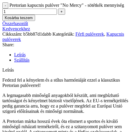
Pretorian kapucnis pulóver "No Mercy" - sötétkék mennyiség
Kosárba teszem
Összehasonlít
Kedvencekhez
Cikkszám:
b5bb87d1dabb
Kategóriák:
Férfi pulóverek
,
Kapucnis
pulóverek
Share:
Leírás
Szállítás
Leírás
Fedezd fel a kényelem és a stílus harmóniáját ezzel a klasszikus
Pretorian pulóverrel!
A legmagasabb minőségű anyagokból készült, ami megbízható
tartósságot és kényelmet biztosít viselőjének. Az EU-s termékjelölés
pedig garancia arra, hogy ez a pulóver megfelel az Európai Unió
szigorú előírásainak és minőségi normáinak.
A Pretorian márka hosszú évek óta elismert a sportos és kiváló
minőségű ruházati termékeiről, és ez a szitanyomott pulóver sem
kivétel ezalól. A szitanyomott minta és a férfias szabásvonalak, a