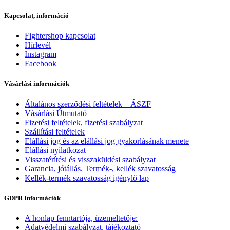
Kapcsolat, információ
Fightershop kapcsolat
Hírlevél
Instagram
Facebook
Vásárlási információk
Általános szerződési feltételek – ÁSZF
Vásárlási Útmutató
Fizetési feltételek, fizetési szabályzat
Szállítási feltételek
Elállási jog és az elállási jog gyakorlásának menete
Elállási nyilatkozat
Visszatérítési és visszaküldési szabályzat
Garancia, jótállás. Termék-, kellék szavatosság
Kellék-termék szavatosság igénylő lap
GDPR Információk
A honlap fenntartója, üzemeltetője:
Adatvédelmi szabályzat, tájékoztató