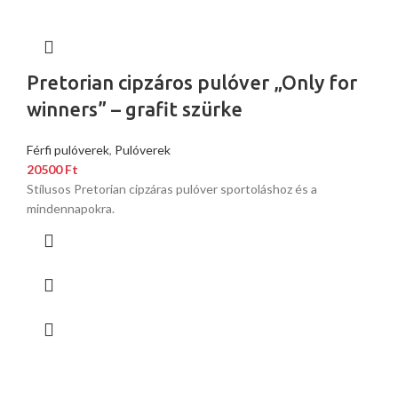
Pretorian cipzáros pulóver „Only for
winners” – grafit szürke
Férfi pulóverek
,
Pulóverek
20500
Ft
Stílusos Pretorian cipzáras pulóver sportoláshoz és a
mindennapokra.