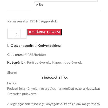
Törlés
Keressen akár
225
Hűségpontok.
KOSÁRBA TESZEM
Összehasonlít
Kedvencekhez
Cikkszám:
f40352beb8ec
Kategóriák:
Férfi pulóverek
,
Kapucnis pulóverek
Share:
LEÍRÁS
SZÁLLÍTÁS
Leírás
Fedezd fel a kényelem és a stílus harmóniáját ezzel a klasszikus
Pretorian pulóverrel!
A legmagasabb minőségű anyagokból készült, ami megbízható