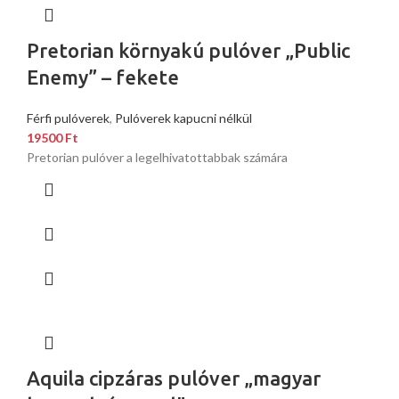
Pretorian környakú pulóver „Public
Enemy” – fekete
Férfi pulóverek
,
Pulóverek kapucni nélkül
19500
Ft
Pretorian pulóver a legelhivatottabbak számára
Aquila cipzáras pulóver „magyar