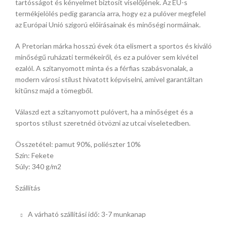
tartósságot és kényelmet biztosít viselőjének. Az EU-s
termékjelölés pedig garancia arra, hogy ez a pulóver megfelel
az Európai Unió szigorú előírásainak és minőségi normáinak.
A Pretorian márka hosszú évek óta elismert a sportos és kiváló
minőségű ruházati termékeiről, és ez a pulóver sem kivétel
ezalól. A szitanyomott minta és a férfias szabásvonalak, a
modern városi stílust hivatott képviselni, amivel garantáltan
kitűnsz majd a tömegből.
Válaszd ezt a szitanyomott pulóvert, ha a minőséget és a
sportos stílust szeretnéd ötvözni az utcai viseletedben.
Összetétel: pamut 90%, poliészter 10%
Szín: Fekete
Súly: 340 g/m2
Szállítás
A várható szállítási idő: 3-7 munkanap