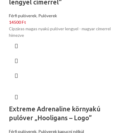
lengyel címerrel”
Férfi pulóverek
,
Pulóverek
14500
Ft
Cipzáras magas nyakú pulóver lengyel - magyar címerrel
hímezve
Extreme Adrenaline környakú
pulóver „Hooligans – Logo”
Férfi pulóverek
,
Pulóverek kapucni nélkül