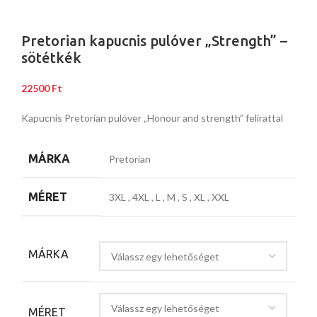
Pretorian kapucnis pulóver „Strength” –
sötétkék
22500
Ft
Kapucnis Pretorian pulóver „Honour and strength” felirattal
MÁRKA
Pretorian
MÉRET
3XL
,
4XL
,
L
,
M
,
S
,
XL
,
XXL
MÁRKA
MÉRET