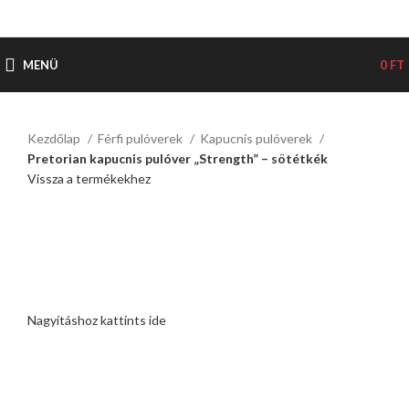
MENÜ
0
FT
Kezdőlap
Férfi pulóverek
Kapucnis pulóverek
Pretorian kapucnis pulóver „Strength” – sötétkék
Vissza a termékekhez
Nagyításhoz kattints ide