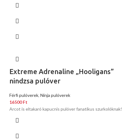
Extreme Adrenaline „Hooligans”
nindzsa pulóver
Férfi pulóverek
,
Ninja pulóverek
16500
Ft
Arcot is eltakaró kapucnis pulóver fanatikus szurkolóknak!