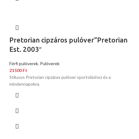
Pretorian cipzáros pulóver”Pretorian
Est. 2003″
Férfi pulóverek
,
Pulóverek
21500
Ft
Stílusos Pretorian cipzáras pulóver sportoláshoz és a
mindennapokra.