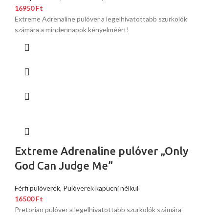
16950
Ft
Extreme Adrenaline pulóver a legelhivatottabb szurkolók
számára a mindennapok kényelméért!
Extreme Adrenaline pulóver „Only
God Can Judge Me”
Férfi pulóverek
,
Pulóverek kapucni nélkül
16500
Ft
Pretorian pulóver a legelhivatottabb szurkolók számára