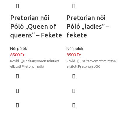
Pretorian női
Pretorian női
Pr
Póló „Queen of
Póló „ladies” –
Pó
queens” – Fekete
fekete
fe
Nõi pólók
Nõi pólók
Nõi
8500
Ft
8500
Ft
85
Rövid ujjú szitanyomott mintával
Rövid ujjú szitanyomott mintával
Rövi
ellátott Pretorian póló
ellátott Pretorian póló
ellá