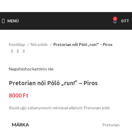
0
MENÜ
0
FT
Kezdőlap
Nõi pólók
Pretorian női Póló „run!” – Piros
Nagyításhoz kattints ide
Pretorian női Póló „run!” – Piros
8000
Ft
Rövid ujjú szitanyomott mintával ellátott Pretorian póló
MÁRKA
Pretorian