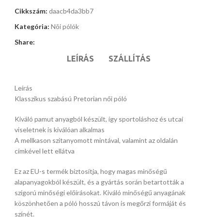
Cikkszám:
daacb4da3bb7
Kategória:
Nõi pólók
Share:
LEÍRÁS
SZÁLLÍTÁS
Leírás
Klasszikus szabású Pretorian női póló
Kiváló pamut anyagból készült, így sportoláshoz és utcai
viseletnek is kiválóan alkalmas
A mellkason szitanyomott mintával, valamint az oldalán
címkével lett ellátva
Ez az EU-s termék biztosítja, hogy magas minőségű
alapanyagokból készült, és a gyártás során betartották a
szigorú minőségi előírásokat. Kiváló minőségű anyagának
köszönhetően a póló hosszú távon is megőrzi formáját és
színét.