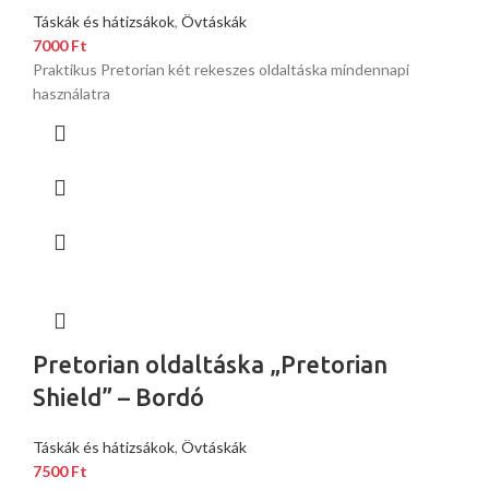
Táskák és hátizsákok
,
Övtáskák
7000
Ft
Praktikus Pretorian két rekeszes oldaltáska mindennapi
használatra
Pretorian oldaltáska „Pretorian
Shield” – Bordó
Táskák és hátizsákok
,
Övtáskák
7500
Ft