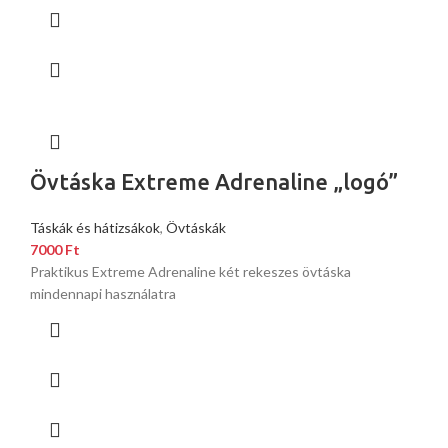
Övtáska Extreme Adrenaline „logó”
Táskák és hátizsákok
,
Övtáskák
7000
Ft
Praktikus Extreme Adrenaline két rekeszes övtáska
mindennapi használatra