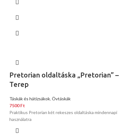
Pretorian oldaltáska „Pretorian” –
Terep
Táskák és hátizsákok
,
Övtáskák
7500
Ft
Praktikus Pretorian két rekeszes oldaltáska mindennapi
használatra