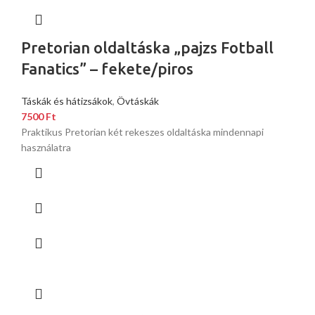
Pretorian oldaltáska „pajzs Fotball
Fanatics” – fekete/piros
Táskák és hátizsákok
,
Övtáskák
7500
Ft
Praktikus Pretorian két rekeszes oldaltáska mindennapi
használatra