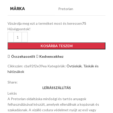
MÁRKA
Pretorian
Vásárolja meg ezt a terméket most és keressen
75
Hűségpontok!
KOSÁRBA TESZEM
Összehasonlít
Kedvencekhez
Cikkszám:
cba92f2e39ea
Kategóriák:
Övtáskák
,
Táskák és
hátizsákok
Share:
LEÍRÁS
SZÁLLÍTÁS
Leírás
A Pretorian oldaltáska minőségi és tartós anyagok
felhasználásával készült, amelyek ellenállnak a kopásnak és
szakadásnak. A vízálló codura védelmet nyújt az eső vagy