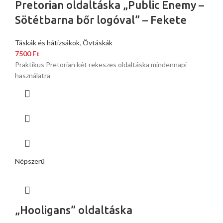
Pretorian oldaltáska „Public Enemy –
Sötétbarna bőr logóval” – Fekete
Táskák és hátizsákok
,
Övtáskák
7500
Ft
Praktikus Pretorian két rekeszes oldaltáska mindennapi
használatra
Népszerű
„Hooligans” oldaltáska