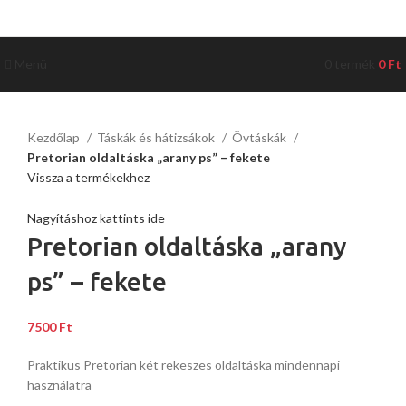
Menü
0
termék
0
Ft
Kezdőlap
Táskák és hátizsákok
Övtáskák
Pretorian oldaltáska „arany ps” – fekete
Vissza a termékekhez
Nagyításhoz kattints ide
Pretorian oldaltáska „arany
ps” – fekete
7500
Ft
Praktikus Pretorian két rekeszes oldaltáska mindennapi
használatra