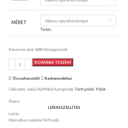
MÉRET
Törlés
Keressen akár
105
Hűségpontok.
KOSÁRBA TESZEM
Összehasonlít
Kedvencekhez
Cikkszám:
3aba7daf96b6
Kategóriák:
Férfi pólók
,
Pólók
Share:
LEÍRÁS
SZÁLLÍTÁS
Leírás
Klasszikus szabású férfi póló