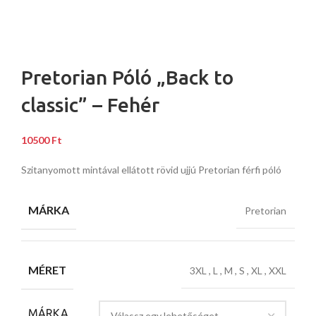
Pretorian Póló „Back to
classic” – Fehér
10500
Ft
Szitanyomott mintával ellátott rövid ujjú Pretorian férfi póló
MÁRKA
Pretorian
MÉRET
3XL
,
L
,
M
,
S
,
XL
,
XXL
MÁRKA