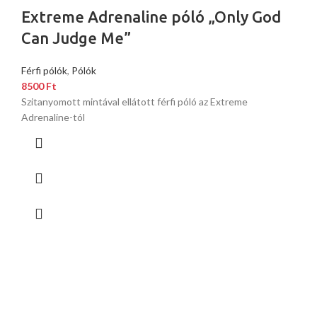
Extreme Adrenaline póló „Only God
Can Judge Me”
Férfi pólók
,
Pólók
8500
Ft
Szitanyomott mintával ellátott férfi póló az Extreme
Adrenaline-tól