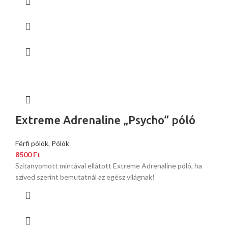
Extreme Adrenaline „Psycho” póló
Férfi pólók
,
Pólók
8500
Ft
Szitanyomott mintával ellátott Extreme Adrenaline póló, ha
szíved szerint bemutatnál az egész világnak!