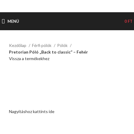
MENÜ
0
FT
Kezdőlap
Férfi pólók
Pólók
Pretorian Póló „Back to classic” – Fehér
Vissza a termékekhez
Nagyításhoz kattints ide