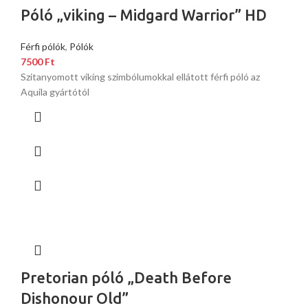
Póló „viking – Midgard Warrior” HD
Férfi pólók
,
Pólók
7500
Ft
Szitanyomott viking szimbólumokkal ellátott férfi póló az
Aquila gyártótól
Pretorian póló „Death Before
Dishonour Old”