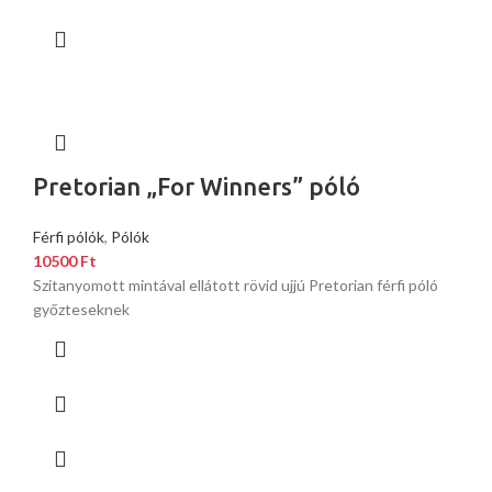
Pretorian „For Winners” póló
Férfi pólók
,
Pólók
10500
Ft
Szitanyomott mintával ellátott rövid ujjú Pretorian férfi póló
győzteseknek