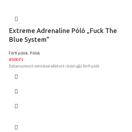
Extreme Adrenaline Póló „Fuck The
Blue System”
Férfi pólók
,
Pólók
8500
Ft
Szitanyomott mintával ellátott rövid ujjú férfi póló