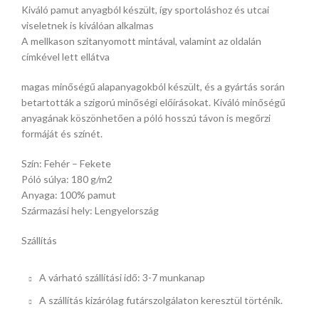
Kiváló pamut anyagból készült, így sportoláshoz és utcai
viseletnek is kiválóan alkalmas
A mellkason szitanyomott mintával, valamint az oldalán
címkével lett ellátva
magas minőségű alapanyagokból készült, és a gyártás során
betartották a szigorú minőségi előírásokat. Kiváló minőségű
anyagának köszönhetően a póló hosszú távon is megőrzi
formáját és színét.
Szín: Fehér – Fekete
Póló súlya: 180 g/m2
Anyaga: 100% pamut
Származási hely: Lengyelország
Szállítás
A várható szállítási idő: 3-7 munkanap
A szállítás kizárólag futárszolgálaton keresztül történik.