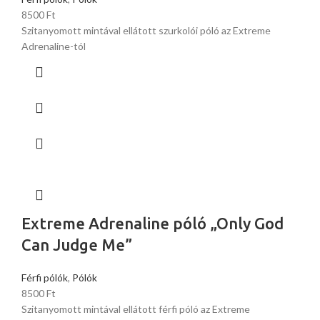
8500
Ft
Szitanyomott mintával ellátott szurkolói póló az Extreme
Adrenaline-tól
Extreme Adrenaline póló „Only God
Can Judge Me”
Férfi pólók
,
Pólók
8500
Ft
Szitanyomott mintával ellátott férfi póló az Extreme