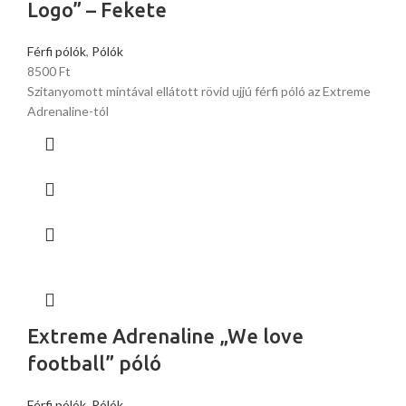
Logo” – Fekete
Férfi pólók
,
Pólók
8500
Ft
Szitanyomott mintával ellátott rövid ujjú férfi póló az Extreme
Adrenaline-tól
Extreme Adrenaline „We love
football” póló
Férfi pólók
,
Pólók