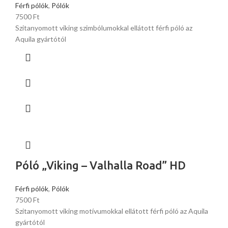
Férfi pólók
,
Pólók
7500
Ft
Szitanyomott viking szimbólumokkal ellátott férfi póló az
Aquila gyártótól
Póló „Viking – Valhalla Road” HD
Férfi pólók
,
Pólók
7500
Ft
Szitanyomott viking motívumokkal ellátott férfi póló az Aquila
gyártótól