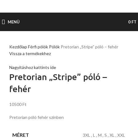
MENÜ
0
FT
Kezdőlap
Férfi pólók
Pólók
Pretorian „Stripe” póló – fehér
Vissza a termékekhez
Nagyításhoz kattints ide
Pretorian „Stripe” póló –
fehér
10500
Ft
Pretorian póló fehér színben
MÉRET
3XL
,
L
,
M
,
S
,
XL
,
XXL