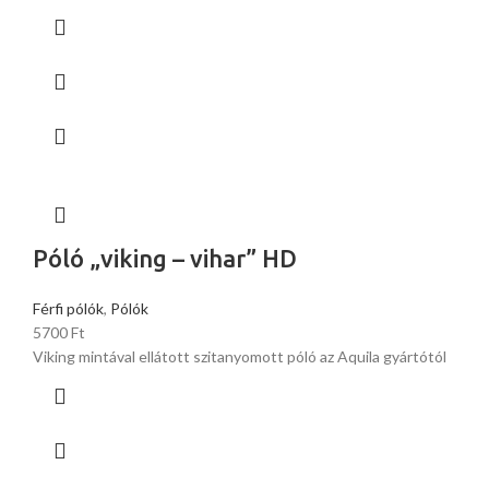
Póló „viking – vihar” HD
Férfi pólók
,
Pólók
5700
Ft
Viking mintával ellátott szitanyomott póló az Aquila gyártótól