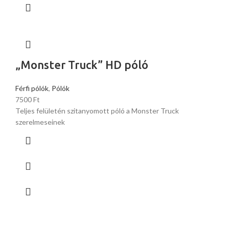
„Monster Truck” HD póló
Férfi pólók
,
Pólók
7500
Ft
Teljes felületén szitanyomott póló a Monster Truck
szerelmeseinek