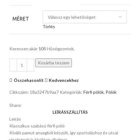
MÉRET
Törlés
Keressen akár
105
Hűségpontok.
Kosárba teszem
Összehasonlít
Kedvencekhez
Cikkszám:
18a3247b9aa7
Kategóriák:
Férfi pólók
,
Pólók
Share:
LEÍRÁS
SZÁLLÍTÁS
Leírás
Klasszikus szabású férfi póló
Kiváló pamut anyagból készült, így sportoláshoz és utcai
viseletnek is kiválóan alkalmas