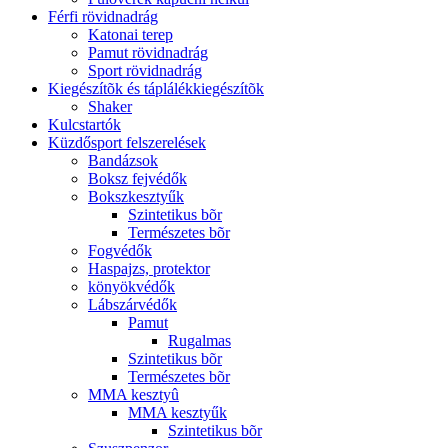
Férfi rövidnadrág
Katonai terep
Pamut rövidnadrág
Sport rövidnadrág
Kiegészítõk és táplálékkiegészítõk
Shaker
Kulcstartók
Küzdősport felszerelések
Bandázsok
Boksz fejvédők
Bokszkesztyűk
Szintetikus bõr
Természetes bõr
Fogvédők
Haspajzs, protektor
könyökvédők
Lábszárvédők
Pamut
Rugalmas
Szintetikus bõr
Természetes bõr
MMA kesztyû
MMA kesztyűk
Szintetikus bõr