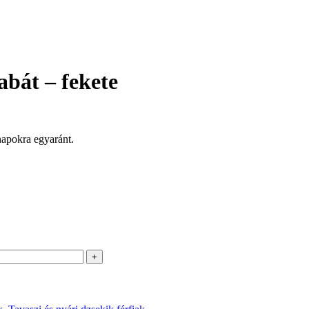
abát – fekete
napokra egyaránt.