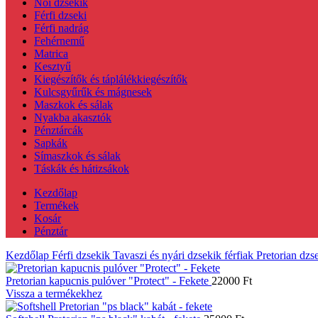
Női dzsekik
Férfi dzseki
Férfi nadrág
Fehérnemű
Matrica
Kesztyű
Kiegészítők és táplálékkiegészítők
Kulcsgyűrűk és mágnesek
Maszkok és sálak
Nyakba akasztók
Pénztárcák
Sapkák
Símaszkok és sálak
Táskák és hátizsákok
Kezdőlap
Termékek
Kosár
Pénztár
Kezdőlap
Férfi dzsekik
Tavaszi és nyári dzsekik férfiak
Pretorian dzs
Pretorian kapucnis pulóver "Protect" - Fekete
22000
Ft
Vissza a termékekhez