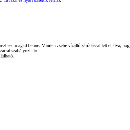
k
,
Tavaszi és nyári dzsekik férfiak
rezhesd magad benne. Minden zsebe vízálló záródással lett ellátva, hog
zárral szabályozható.
lálható.