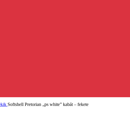
ekik
Softshell Pretorian „ps white” kabát – fekete