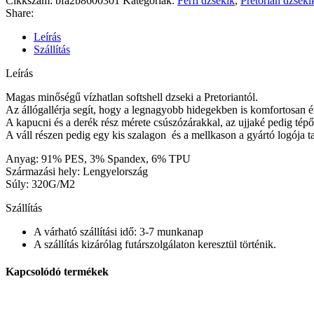
Cikkszám:
bfa2b8600301
Kategóriák:
Férfi dzsekik
,
Pretorian dzseki
Share:
Leírás
Szállítás
Leírás
Magas minőségű vízhatlan softshell dzseki a Pretoriantól.
Az állógallérja segít, hogy a legnagyobb hidegekben is komfortosan é
A kapucni és a derék rész mérete csúszózárakkal, az ujjaké pedig tépő
A váll részen pedig egy kis szalagon és a mellkason a gyártó logója ta
Anyag: 91% PES, 3% Spandex, 6% TPU
Származási hely: Lengyelország
Súly: 320G/M2
Szállítás
A várható szállítási idő: 3-7 munkanap
A szállítás kizárólag futárszolgálaton keresztül történik.
Kapcsolódó termékek