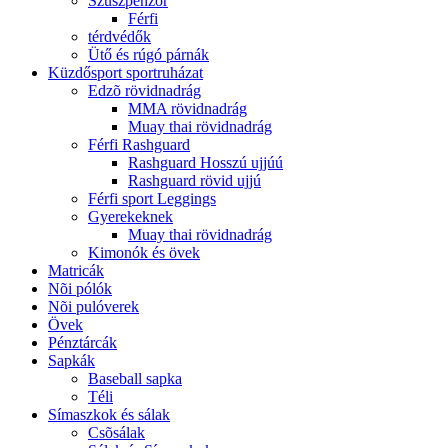
Szuszpenzor
Férfi
térdvédők
Ütő és rúgó párnák
Küzdősport sportruházat
Edzõ rövidnadrág
MMA rövidnadrág
Muay thai rövidnadrág
Férfi Rashguard
Rashguard Hosszú ujjúú
Rashguard rövid ujjú
Férfi sport Leggings
Gyerekeknek
Muay thai rövidnadrág
Kimonók és övek
Matricák
Nõi pólók
Nõi pulóverek
Övek
Pénztárcák
Sapkák
Baseball sapka
Téli
Símaszkok és sálak
Csõsálak