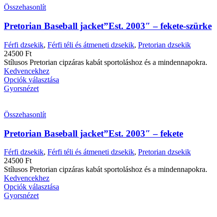
Összehasonlít
Pretorian Baseball jacket”Est. 2003″ – fekete-szürke
Férfi dzsekik
,
Férfi téli és átmeneti dzsekik
,
Pretorian dzsekik
24500
Ft
Stílusos Pretorian cipzáras kabát sportoláshoz és a mindennapokra.
Kedvencekhez
Opciók választása
Gyorsnézet
Összehasonlít
Pretorian Baseball jacket”Est. 2003″ – fekete
Férfi dzsekik
,
Férfi téli és átmeneti dzsekik
,
Pretorian dzsekik
24500
Ft
Stílusos Pretorian cipzáras kabát sportoláshoz és a mindennapokra.
Kedvencekhez
Opciók választása
Gyorsnézet