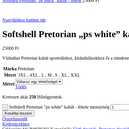
Softshell Pretorian "ps black" kabát - fekete
25000
Ft
Nagyításhoz kattints ide
Softshell Pretorian „ps white” k
25000
Ft
Vízhatlan Pretorian kabát sportoláshoz, kirándulásokhoz és a minden
Márka
Pretorian
Méret
3XL
,
4XL
,
L
,
M
,
S
,
XL
,
XXL
Méret
Törlés
Keressen akár
250
Hűségpontok.
Softshell Pretorian "ps white" kabát - fekete mennyiség
Kosárba teszem
Összehasonlít
Kedvencekhez