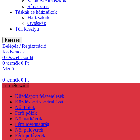
Sálak és Símaszkok
Símaszkok
Táskák és hátizsákok
Hátizsákok
Övtáskák
Téli kesztyű
Keresés
Belépés / Regisztráció
Kedvencek
0
Összehasonlít
0
termék
0
Ft
Menü
0
termék
0
Ft
Termék szűrő
Küzdősport felszerelések
Küzdősport sportruházat
Női Pólók
Férfi pólók
Női nadrágok
Férfi rövidnadrág
Női pulóverek
Férfi pulóverek