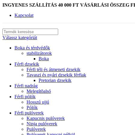
INGYENES SZÁLLÍTÁS 40 000 FT VÁSÁRLÁSI ÖSSZEG F
Kapcsolat
Válassz kategóriát
Boka és térdvédők
stabilizátorok
Boka
Férfi dzsekik
Férfi téli és átmeneti dzsekik
Tavaszi és nyári dzsekik férfiak
Pretorian dzsekik
Férfi nadrág
Melegítõalsó
Férfi pólók
Hosszú ujjú
Pólók
Férfi pulóverek
Kapucnis pulóverek
Ninja pulóverek
Pulóverek
Pulóverek kapucni nélkül