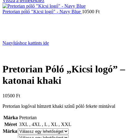
Vissza a termékekhez
Pretorian póló "Kicsi logó" - Navy Blue
10500
Ft
Nagyításhoz kattints ide
Pretorian Póló „Kicsi logó” –
katonai khaki
10500
Ft
Pretorian logóval hímzett khaki színű póló fekete mintával
Márka
Pretorian
Méret
3XL
,
4XL
,
L
,
XL
,
XXL
Márka