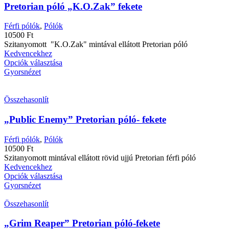
Pretorian póló „K.O.Zak” fekete
Férfi pólók
,
Pólók
10500
Ft
Szitanyomott "K.O.Zak" mintával ellátott Pretorian póló
Kedvencekhez
Opciók választása
Gyorsnézet
Összehasonlít
„Public Enemy” Pretorian póló- fekete
Férfi pólók
,
Pólók
10500
Ft
Szitanyomott mintával ellátott rövid ujjú Pretorian férfi póló
Kedvencekhez
Opciók választása
Gyorsnézet
Összehasonlít
„Grim Reaper” Pretorian póló-fekete