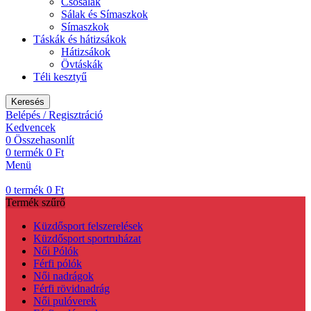
Csõsálak
Sálak és Símaszkok
Símaszkok
Táskák és hátizsákok
Hátizsákok
Övtáskák
Téli kesztyű
Keresés
Belépés / Regisztráció
Kedvencek
0
Összehasonlít
0
termék
0
Ft
Menü
0
termék
0
Ft
Termék szűrő
Küzdősport felszerelések
Küzdősport sportruházat
Női Pólók
Férfi pólók
Női nadrágok
Férfi rövidnadrág
Női pulóverek