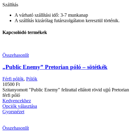
Szállítás
A várható szállítási idő: 3-7 munkanap
A szállítás kizárólag futárszolgálaton keresztül történik.
Kapcsolódó termékek
Összehasonlít
„Public Enemy” Pretorian póló – sötétkék
Férfi pólók
,
Pólók
10500
Ft
Szitanyomott "Public Enemy" felirattal ellátott rövid ujjú Pretorian
férfi póló
Kedvencekhez
Opciók választása
Gyorsnézet
Összehasonlít