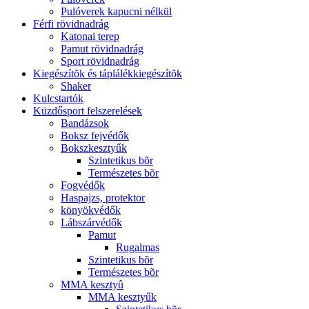
Pulóverek kapucni nélkül
Férfi rövidnadrág
Katonai terep
Pamut rövidnadrág
Sport rövidnadrág
Kiegészítõk és táplálékkiegészítõk
Shaker
Kulcstartók
Küzdősport felszerelések
Bandázsok
Boksz fejvédők
Bokszkesztyűk
Szintetikus bõr
Természetes bõr
Fogvédők
Haspajzs, protektor
könyökvédők
Lábszárvédők
Pamut
Rugalmas
Szintetikus bõr
Természetes bõr
MMA kesztyû
MMA kesztyűk