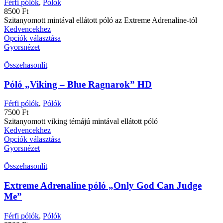
Férfi pólók
,
Pólók
8500
Ft
Szitanyomott mintával ellátott póló az Extreme Adrenaline-tól
Kedvencekhez
Opciók választása
Gyorsnézet
Összehasonlít
Póló „Viking – Blue Ragnarok” HD
Férfi pólók
,
Pólók
7500
Ft
Szitanyomott viking témájú mintával ellátott póló
Kedvencekhez
Opciók választása
Gyorsnézet
Összehasonlít
Extreme Adrenaline póló „Only God Can Judge
Me”
Férfi pólók
,
Pólók