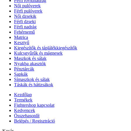
Férfi rövidnadrág
Női pulóverek
Férfi pulóverek
Női dzsekik
Férfi dzseki
Férfi nadrág
Fehérnemű
Matrica
Kesztyű
Kiegészítők és táplálékkiegészítők
Kulcsgyűrűk és mágnesek
Maszkok és sálak
Nyakba akasztók
Pénztárcák
Sapkák
Símaszkok és sálak
Táskák és hátizsákok
Kezdőlap
Termékek
Fightershop kapcsolat
Kedvencek
Összehasonlít
Belépés / Regisztráció
Kosár