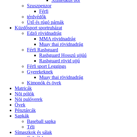
Szintetikus bõr
Szuszpenzor
Férfi
térdvédők
Ütő és rúgó párnák
Küzdősport sportruházat
Edzõ rövidnadrág
MMA rövidnadrág
Muay thai rövidnadrág
Férfi Rashguard
Rashguard Hosszú ujjúú
Rashguard rövid ujjú
Férfi sport Leggings
Gyerekeknek
Muay thai rövidnadrág
Kimonók és övek
Matricák
Nõi pólók
Nõi pulóverek
Övek
Pénztárcák
Sapkák
Baseball sapka
Téli
Símaszkok és sálak