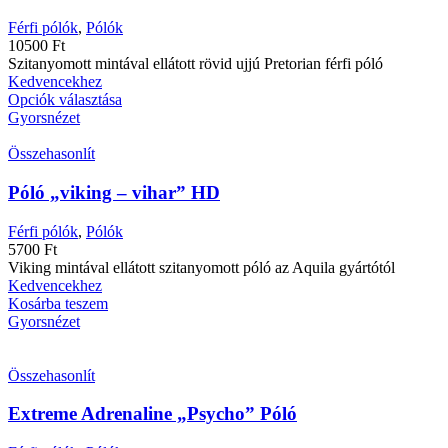
Férfi pólók
,
Pólók
10500
Ft
Szitanyomott mintával ellátott rövid ujjú Pretorian férfi póló
Kedvencekhez
Opciók választása
Gyorsnézet
Összehasonlít
Póló „viking – vihar” HD
Férfi pólók
,
Pólók
5700
Ft
Viking mintával ellátott szitanyomott póló az Aquila gyártótól
Kedvencekhez
Kosárba teszem
Gyorsnézet
Összehasonlít
Extreme Adrenaline „Psycho” Póló