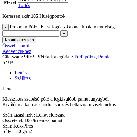
Méret
Törlés
Keressen akár
105
Hűségpontok.
Pretorian Póló "Kicsi logó" - katonai khaki mennyiség
Kosárba teszem
Összehasonlít
Kedvencekhez
Cikkszám:
9ffc323f60fa
Kategóriák:
Férfi pólók
,
Pólók
Share:
Leírás
Szállítás
Leírás
Klasszikus szabású póló a legkiválóbb pamut anyagból.
Kiválóan alkalmas sportoláshoz és hétköznapi viseletnek is.
Származási hely: Lengyelország
Összetétel: 100% nemes pamut
Szín: Kék-Piros
Súly: 180 g/m2