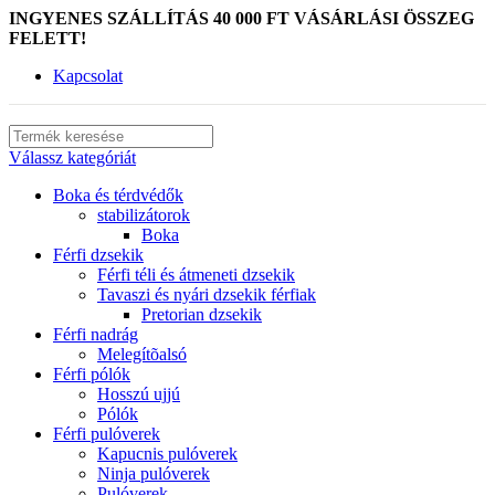
INGYENES SZÁLLÍTÁS 40 000 FT VÁSÁRLÁSI ÖSSZEG
FELETT!
Kapcsolat
Válassz kategóriát
Boka és térdvédők
stabilizátorok
Boka
Férfi dzsekik
Férfi téli és átmeneti dzsekik
Tavaszi és nyári dzsekik férfiak
Pretorian dzsekik
Férfi nadrág
Melegítõalsó
Férfi pólók
Hosszú ujjú
Pólók
Férfi pulóverek
Kapucnis pulóverek
Ninja pulóverek
Pulóverek