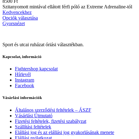
8500
Ft
Szitanyomott mintával ellátott férfi póló az Extreme Adrenaline-tól
Kedvencekhez
Opciók választása
Gyorsnézet
Sport és utcai ruházat óriási választékban.
Kapcsolat, információ
Fightershop kapcsolat
Hírlevél
Instagram
Facebook
Vásárlási információk
Általános szerződési feltételek – ÁSZF
Vásárlási Útmutató
Fizetési feltételek, fizetési szabályzat
Szállítási feltételek
Elállási jog és az elállási jog gyakorlásának menete
Elállási nyilatkozat