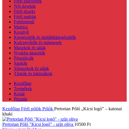
Férfi pulóverek
Női dzsekik
Férfi dzseki
Férfi nadrág
Fehérnemű
Matrica
Kesztyű
Kiegészítők és táplálékkiegészítők
Kulcsgyűrűk és mágnesek
Maszkok és sálak
Nyakba akasztók
Pénztárcák
Sapkák
Símaszkok és sálak
Táskák és hátizsákok
Kezdőlap
Termékek
Kosár
Pénztár
Kezdőlap
Férfi pólók
Pólók
Pretorian Póló „Kicsi logó” – katonai
khaki
Pretorian Póló "Kicsi logó" - szín oliva
10500
Ft