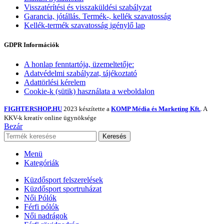
Visszatérítési és visszaküldési szabályzat
Garancia, jótállás. Termék-, kellék szavatosság
Kellék-termék szavatosság igénylő lap
GDPR Információk
A honlap fenntartója, üzemeltetője:
Adatvédelmi szabályzat, tájékoztató
Adattörlési kérelem
Cookie-k (sütik) használata a weboldalon
FIGHTERSHOP.HU
2023 készítette a
KOMP Média és Marketing Kft.
. A
KKV-k kreatív online ügynöksége
Bezár
Keresés
Menü
Kategóriák
Küzdősport felszerelések
Küzdősport sportruházat
Női Pólók
Férfi pólók
Női nadrágok