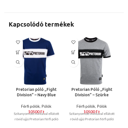
Kapcsolódó termékek
Pretorian póló „Fight
Pretorian Póló „Fight
Division” – Navy Blue
Division” – Szürke
P
Férfi pólók
,
Pólók
Férfi pólók
,
Pólók
10500
Ft
10500
Ft
Szitanyomott mintával ellátott
Szitanyomott mintával ellátott
rövid ujjú Pretorian férfi póló
rövid ujjú Pretorian férfi póló
S