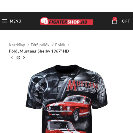
0
MENÜ
0
FT
Kezdőlap
Férfi pólók
Pólók
Póló „Mustang Shelby 1967” HD