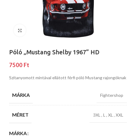
Nagyításhoz kattints ide
Póló „Mustang Shelby 1967” HD
7500
Ft
Szitanyomott mintával ellátott férfi póló Mustang rajongóknak
MÁRKA
Fightershop
MÉRET
3XL
,
L
,
XL
,
XXL
MÁRKA