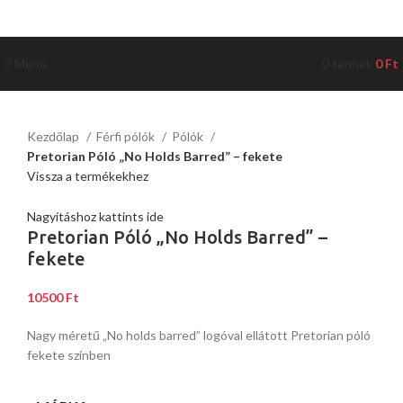
Menü
0
termék
0
Ft
Kezdőlap
Férfi pólók
Pólók
Pretorian Póló „No Holds Barred” – fekete
Vissza a termékekhez
Nagyításhoz kattints ide
Pretorian Póló „No Holds Barred” –
fekete
10500
Ft
Nagy méretű „No holds barred” logóval ellátott Pretorian póló
fekete színben