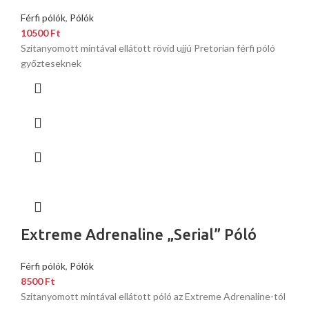
Férfi pólók
,
Pólók
10500
Ft
Szitanyomott mintával ellátott rövid ujjú Pretorian férfi póló
győzteseknek
Extreme Adrenaline „Serial” Póló
Férfi pólók
,
Pólók
8500
Ft
Szitanyomott mintával ellátott póló az Extreme Adrenaline-tól