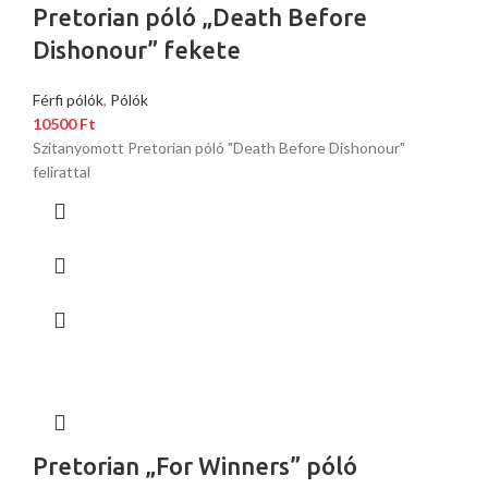
Pretorian póló „Death Before
Dishonour” fekete
Férfi pólók
,
Pólók
10500
Ft
Szitanyomott Pretorian póló "Death Before Dishonour"
felirattal
Pretorian „For Winners” póló