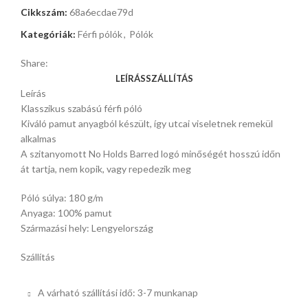
Cikkszám:
68a6ecdae79d
Kategóriák:
Férfi pólók
,
Pólók
Share:
LEÍRÁS
SZÁLLÍTÁS
Leírás
Klasszikus szabású férfi póló
Kiváló pamut anyagból készült, így utcai viseletnek remekül
alkalmas
A szitanyomott No Holds Barred logó minőségét hosszú időn
át tartja, nem kopik, vagy repedezik meg
Póló súlya: 180 g/m
Anyaga: 100% pamut
Származási hely: Lengyelország
Szállítás
A várható szállítási idő: 3-7 munkanap