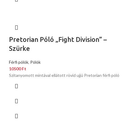
Pretorian Póló „Fight Division” –
Szürke
Férfi pólók
,
Pólók
10500
Ft
Szitanyomott mintával ellátott rövid ujjú Pretorian férfi póló