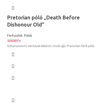
Pretorian póló „Death Before
Dishonour Old”
Férfi pólók
,
Pólók
10500
Ft
Szitanyomott mintával ellátott rövid ujjú Pretorian férfi póló